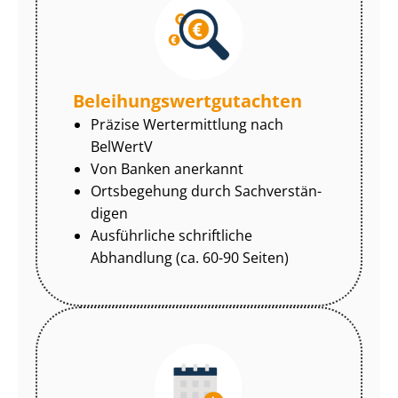
Be­lei­hungs­wert­gut­ach­ten
Präzise Wertermittlung nach
BelWertV
Von Banken anerkannt
Ortsbegehung durch Sach­ver­stän­
di­gen
Ausführliche schriftliche
Abhandlung (ca. 60-90 Seiten)