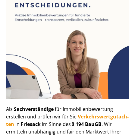
Als
Sachverständige
für Im­mo­bi­li­en­be­wer­tung
erstellen und prüfen wir für Sie
Ver­kehrs­wert­gut­ach­
ten
in
Friesack
im Sinne des
§ 194 BauGB
. Wir
ermitteln unabhängig und fair den Marktwert Ihrer