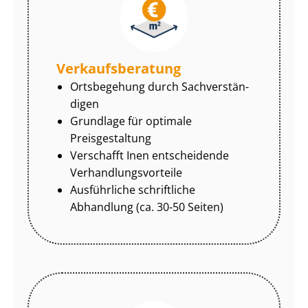
Ver­kaufs­be­ra­tung
Ortsbegehung durch Sach­ver­stän­
di­gen
Grundlage für optimale
Preisgestaltung
Verschafft Inen entscheidende
Ver­hand­lungs­vor­tei­le
Ausführliche schriftliche
Abhandlung (ca. 30-50 Seiten)