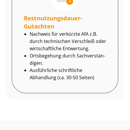
Rest­nut­zungs­dau­er-
Gutachten
Nachweis für verkürzte AfA z.B.
durch technischen Verschleiß oder
wirtschaftliche Entwertung.
Ortsbegehung durch Sach­ver­stän­
di­gen.
Ausführliche schriftliche
Abhandlung (ca. 30-50 Seiten)