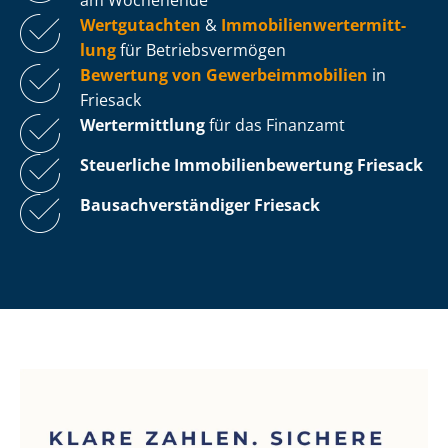
Wertgutachten
&
Im­mo­bi­li­en­wert­ermitt­
lung
für Be­triebs­ver­mö­gen
Bewertung von Ge­wer­be­im­mo­bi­li­en
in
Friesack
Wertermittlung
für das Finanzamt
Steuerliche Im­mo­bi­li­en­be­wer­tung
Friesack
Bau­sach­ver­stän­di­ger Friesack