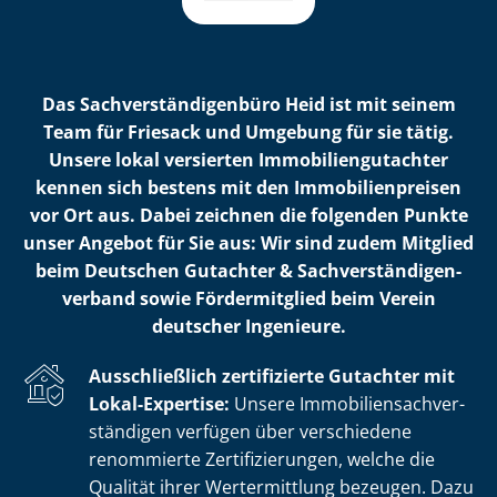
Das Sach­ver­stän­di­gen­bü­ro Heid ist mit seinem
Team für Friesack und Umgebung für sie tätig.
Unsere lokal versierten Im­mo­bi­li­en­gut­ach­ter
kennen sich bestens mit den Im­mo­bi­li­en­prei­sen
vor Ort aus. Dabei zeichnen die folgenden Punkte
unser Angebot für Sie aus: Wir sind zudem Mitglied
beim Deutschen Gutachter & Sach­ver­stän­di­gen­
ver­band sowie Fördermitglied beim Verein
deutscher Ingenieure.
Ausschließlich zertifizierte Gutachter mit
Lokal-Expertise:
Unsere Im­mo­bi­li­en­sach­ver­
stän­di­gen verfügen über verschiedene
renommierte Zer­ti­fi­zie­run­gen, welche die
Qualität ihrer Wertermittlung bezeugen. Dazu