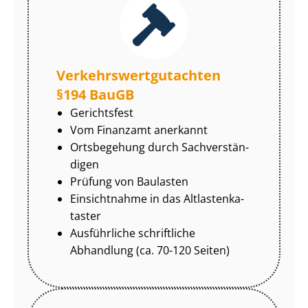
Ver­kehrs­wert­gut­ach­ten
§194 BauGB
Gerichtsfest
Vom Finanzamt anerkannt
Ortsbegehung durch Sach­ver­stän­
di­gen
Prüfung von Baulasten
Einsichtnahme in das Alt­las­ten­ka­
tas­ter
Ausführliche schriftliche
Abhandlung (ca. 70-120 Seiten)