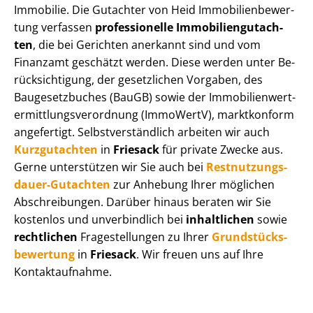
Immobilie. Die Gutachter von Heid Im­mo­bi­li­en­be­wer­
tung verfassen
professionelle Im­mo­bi­li­en­gut­ach­
ten
, die bei Gerichten anerkannt sind und vom
Finanzamt geschätzt werden. Diese werden unter Be­
rück­sich­ti­gung, der gesetzlichen Vorgaben, des
Baugesetzbuches (BauGB) sowie der Im­mo­bi­li­en­wert­
ermitt­lungs­ver­ord­nung (ImmoWertV), marktkonform
angefertigt. Selbst­ver­ständ­lich arbeiten wir auch
Kurzgutachten
in
Friesack
für private Zwecke aus.
Gerne unterstützen wir Sie auch bei
Rest­nut­zungs­
dau­er-Gutachten
zur Anhebung Ihrer möglichen
Abschreibungen. Darüber hinaus beraten wir Sie
kostenlos und unverbindlich bei
inhaltlichen
sowie
rechtlichen
Fragestellungen zu Ihrer
Grund­stücks­
be­wer­tung
in
Friesack
. Wir freuen uns auf Ihre
Kontaktaufnahme.