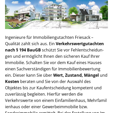
Ingenieure für Im­mo­bi­li­en­gut­ach­ten Friesack –
Qualität zahlt sich aus. Ein
Ver­kehrs­wert­gut­ach­ten
nach § 194 BauGB
schützt Sie vor Fehl­ent­schei­dun­
gen und ermöglicht Ihnen den sicheren Kauf Ihrer
Immobilie. Schalten Sie vor dem Kauf eines Hauses
einen Sach­ver­stän­di­gen für Im­mo­bi­li­en­be­wer­tung
ein. Dieser kann Sie über
Wert, Zustand, Mängel
und
Kosten
beraten und Sie von der Auswahl des
Objektes bis zur Kauf­ent­schei­dung kompetent und
zuverlässig begleiten. Hierfür werden die
Verkehrswerte von einem Einfamilienhaus, Mehr­fa­mi­l
i­en­haus oder einer Ge­wer­be­im­mo­bi­lie bzw.