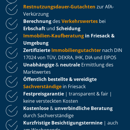
Rest­nut­zungs­dau­er-Gutachten
zur AfA-
Verkürzung
Berechnung
des
Verkehrswertes
bei
Erbschaft
und
Scheidung
Immobilien-Kaufberatung
in Friesack &
Umgebung
Zertifizierte
Im­mo­bi­li­en­gut­ach­ter
nach DIN
17024 von TÜV, DEKRA, IHK, DIA und EIPOS
Unabhängige
&
neutrale
Ermittlung des
Marktwertes
Öffentlich bestellte & vereidigte
Sachverständige
in Friesack
Fest­preis­ga­ran­tie
| transparent & fair |
keine versteckten Kosten
Kostenlose
&
unverbindliche Beratung
durch Sachverständige
Kurzfristige Be­sich­ti­gungs­ter­mi­ne
| auch
am Wochenende