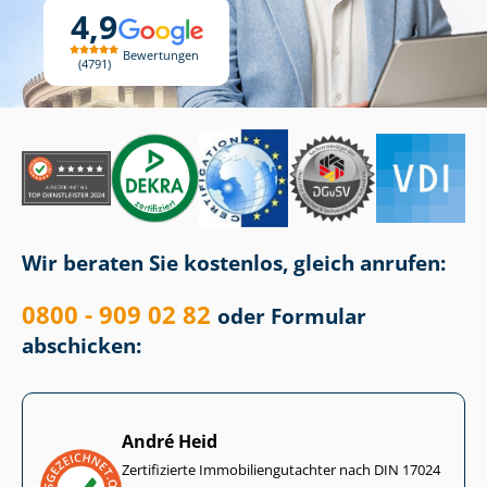
4,9
Bewertungen
4791
Wir beraten Sie kostenlos, gleich anrufen:
0800 - 909 02 82
oder Formular
abschicken:
André Heid
Zertifizierte Im­mo­bi­li­en­gut­ach­ter nach DIN 17024