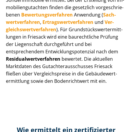
Sonderimmobilie ermittelt. Bei der Erstellung von Im­
mo­bi­li­en­gut­ach­ten finden die gesetzlich vor­ge­schrie­
be­nen
Be­wer­tungs­ver­fah­ren
Anwendung (
Sach­
wert­ver­fah­ren
,
Er­trags­wert­ver­fah­ren
und
Ver­
gleichs­wert­ver­fah­ren
). Für Grund­stücks­wert­ermitt­
lun­gen in Friesack wird eine baurechtliche Prüfung
der Liegenschaft durchgeführt und bei
entsprechendem Ent­wick­lungs­po­ten­zi­al nach dem
Re­si­du­al­wert­ver­fah­ren
bewertet. Die aktuellen
Marktdaten des Gut­ach­ter­aus­schus­ses Friesack
fließen über Ver­gleichs­prei­se in die Ge­bäu­de­wert­
ermitt­lung sowie den Bodenrichtwert mit ein.
Wie ermittelt ein zertifizierter