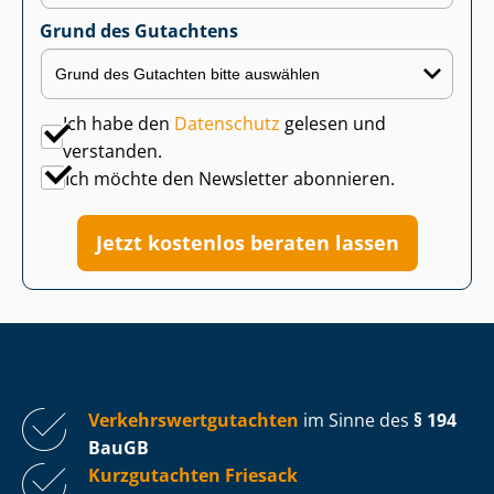
Grund des Gutachtens
Ich habe den
Datenschutz
gelesen und
verstanden.
Ich möchte den Newsletter abonnieren.
Jetzt kostenlos beraten lassen
Ver­kehrs­wert­gut­ach­ten
im Sinne des
§ 194
BauGB
Kurzgutachten Friesack