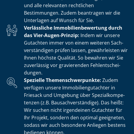
und alle relevanten rechtlichen
Bestimmungen. Zudem beantragen wir die
Unterlagen auf Wunsch für Sie.
Verlässliche Im­mo­bi­li­en­be­wer­tung durch
das Vier-Augen-Prinzip:
Indem wir unsere
Gutachten immer von einem weiteren Sach­
ver­stän­di­gen prüfen lassen, gewährleisten wir
Ihnen höchste Qualität. So bewahren wir Sie
zuverlässig vor gravierenden Fehl­ent­schei­
dun­gen.
Spezielle The­men­schwer­punk­te:
Zudem
verfügen unsere Im­mo­bi­li­en­gut­ach­ter in
Friesack und Umgebung über Spe­zi­al­kom­pe­
ten­zen (z.B. Bau­sach­ver­stän­di­ge). Das heißt:
Wir suchen nicht irgendeinen Gutachter für
Ihr Projekt, sondern den optimal geeigneten,
sodass wir auch besondere Anliegen bestens
bedienen können.