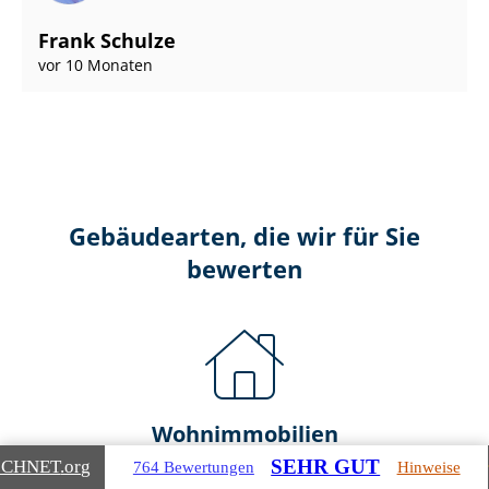
Frank Schulze
vor 10 Monaten
Gebäudearten, die wir für Sie
bewerten
Wohnimmobilien
SEHR GUT
ICHNET
.org
764 Bewertungen
Hinweise
Ein- und Zwei­fa­mi­li­en­häu­ser