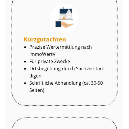
Kurzgutachten
Präzise Wertermittlung nach
ImmoWertV
Für private Zwecke
Ortsbegehung durch Sach­ver­stän­
di­gen
Schriftliche Abhandlung (ca. 30-50
Seiten)