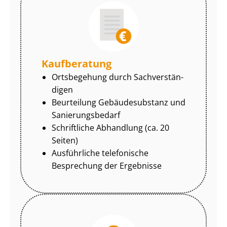
Kaufberatung
Ortsbegehung durch Sach­ver­stän­
di­gen
Beurteilung Gebäudesubstanz und
Sa­nie­rungs­be­darf
Schriftliche Abhandlung (ca. 20
Seiten)
Ausführliche telefonische
Besprechung der Ergebnisse