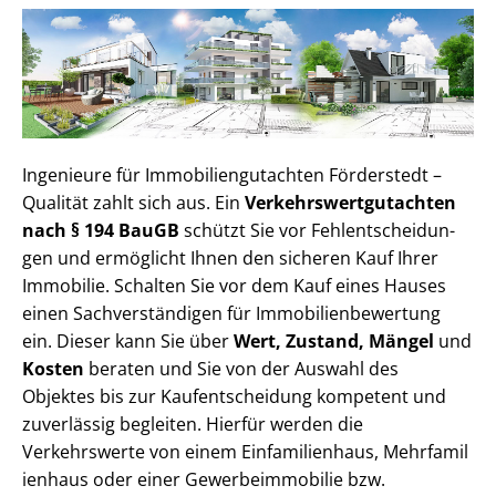
Ingenieure für Im­mo­bi­li­en­gut­ach­ten Förderstedt –
Qualität zahlt sich aus. Ein
Ver­kehrs­wert­gut­ach­ten
nach § 194 BauGB
schützt Sie vor Fehl­ent­schei­dun­
gen und ermöglicht Ihnen den sicheren Kauf Ihrer
Immobilie. Schalten Sie vor dem Kauf eines Hauses
einen Sach­ver­stän­di­gen für Im­mo­bi­li­en­be­wer­tung
ein. Dieser kann Sie über
Wert, Zustand, Mängel
und
Kosten
beraten und Sie von der Auswahl des
Objektes bis zur Kauf­ent­schei­dung kompetent und
zuverlässig begleiten. Hierfür werden die
Verkehrswerte von einem Einfamilienhaus, Mehr­fa­mi­l
i­en­haus oder einer Ge­wer­be­im­mo­bi­lie bzw.