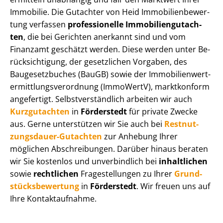
Immobilie. Die Gutachter von Heid Im­mo­bi­li­en­be­wer­
tung verfassen
professionelle Im­mo­bi­li­en­gut­ach­
ten
, die bei Gerichten anerkannt sind und vom
Finanzamt geschätzt werden. Diese werden unter Be­
rück­sich­ti­gung, der gesetzlichen Vorgaben, des
Baugesetzbuches (BauGB) sowie der Im­mo­bi­li­en­wert­
ermitt­lungs­ver­ord­nung (ImmoWertV), marktkonform
angefertigt. Selbst­ver­ständ­lich arbeiten wir auch
Kurzgutachten
in
Förderstedt
für private Zwecke
aus. Gerne unterstützen wir Sie auch bei
Rest­nut­
zungs­dau­er-Gutachten
zur Anhebung Ihrer
möglichen Abschreibungen. Darüber hinaus beraten
wir Sie kostenlos und unverbindlich bei
inhaltlichen
sowie
rechtlichen
Fragestellungen zu Ihrer
Grund­
stücks­be­wer­tung
in
Förderstedt
. Wir freuen uns auf
Ihre Kontaktaufnahme.