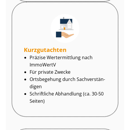
Kurzgutachten
Präzise Wertermittlung nach
ImmoWertV
Für private Zwecke
Ortsbegehung durch Sach­ver­stän­
di­gen
Schriftliche Abhandlung (ca. 30-50
Seiten)