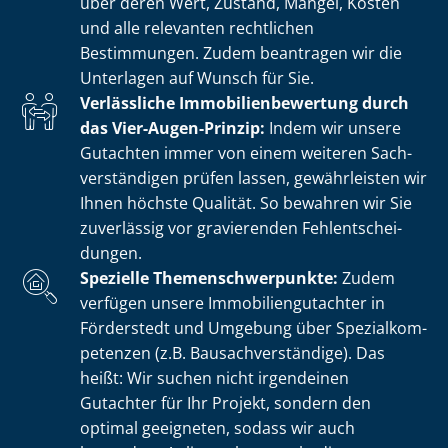
über deren Wert, Zustand, Mängel, Kosten
und alle relevanten rechtlichen
Bestimmungen. Zudem beantragen wir die
Unterlagen auf Wunsch für Sie.
Verlässliche Im­mo­bi­li­en­be­wer­tung durch
das Vier-Augen-Prinzip:
Indem wir unsere
Gutachten immer von einem weiteren Sach­
ver­stän­di­gen prüfen lassen, gewährleisten wir
Ihnen höchste Qualität. So bewahren wir Sie
zuverlässig vor gravierenden Fehl­ent­schei­
dun­gen.
Spezielle The­men­schwer­punk­te:
Zudem
verfügen unsere Im­mo­bi­li­en­gut­ach­ter in
Förderstedt und Umgebung über Spe­zi­al­kom­
pe­ten­zen (z.B. Bau­sach­ver­stän­di­ge). Das
heißt: Wir suchen nicht irgendeinen
Gutachter für Ihr Projekt, sondern den
optimal geeigneten, sodass wir auch