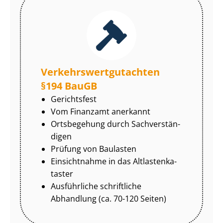
Ver­kehrs­wert­gut­ach­ten
§194 BauGB
Gerichtsfest
Vom Finanzamt anerkannt
Ortsbegehung durch Sach­ver­stän­
di­gen
Prüfung von Baulasten
Einsichtnahme in das Alt­las­ten­ka­
tas­ter
Ausführliche schriftliche
Abhandlung (ca. 70-120 Seiten)