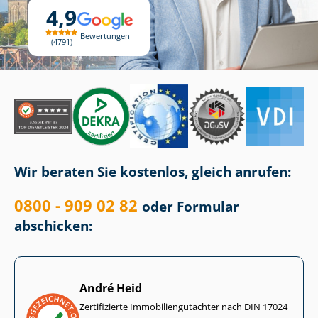
4,9
Bewertungen
4791
Wir beraten Sie kostenlos, gleich anrufen:
0800 - 909 02 82
oder Formular
abschicken:
André Heid
Zertifizierte Im­mo­bi­li­en­gut­ach­ter nach DIN 17024