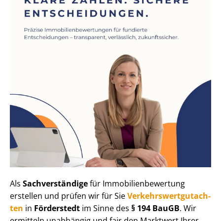
Als
Sachverständige
für Im­mo­bi­li­en­be­wer­tung
erstellen und prüfen wir für Sie
Ver­kehrs­wert­gut­ach­
ten
in
Förderstedt
im Sinne des
§ 194 BauGB
. Wir
ermitteln unabhängig und fair den Marktwert Ihrer