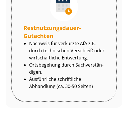
Rest­nut­zungs­dau­er-
Gutachten
Nachweis für verkürzte AfA z.B.
durch technischen Verschleiß oder
wirtschaftliche Entwertung.
Ortsbegehung durch Sach­ver­stän­
di­gen.
Ausführliche schriftliche
Abhandlung (ca. 30-50 Seiten)