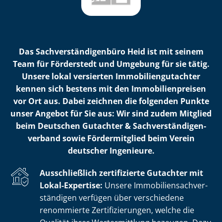
Das Sach­ver­stän­di­gen­bü­ro Heid ist mit seinem
Team für Förderstedt und Umgebung für sie tätig.
Unsere lokal versierten Im­mo­bi­li­en­gut­ach­ter
kennen sich bestens mit den Im­mo­bi­li­en­prei­sen
vor Ort aus. Dabei zeichnen die folgenden Punkte
unser Angebot für Sie aus: Wir sind zudem Mitglied
beim Deutschen Gutachter & Sach­ver­stän­di­gen­
ver­band sowie Fördermitglied beim Verein
deutscher Ingenieure.
Ausschließlich zertifizierte Gutachter mit
Lokal-Expertise:
Unsere Im­mo­bi­li­en­sach­ver­
stän­di­gen verfügen über verschiedene
renommierte Zer­ti­fi­zie­run­gen, welche die