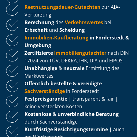
Rest­nut­zungs­dau­er-Gutachten
zur AfA-
Verkürzung
Berechnung
des
Verkehrswertes
bei
Erbschaft
und
Scheidung
Immobilien-Kaufberatung
in Förderstedt &
Umgebung
Zertifizierte
Im­mo­bi­li­en­gut­ach­ter
nach DIN
17024 von TÜV, DEKRA, IHK, DIA und EIPOS
Unabhängige
&
neutrale
Ermittlung des
Marktwertes
Öffentlich bestellte & vereidigte
Sachverständige
in Förderstedt
Fest­preis­ga­ran­tie
| transparent & fair |
keine versteckten Kosten
Kostenlose
&
unverbindliche Beratung
durch Sachverständige
Kurzfristige Be­sich­ti­gungs­ter­mi­ne
| auch
am Wochenende