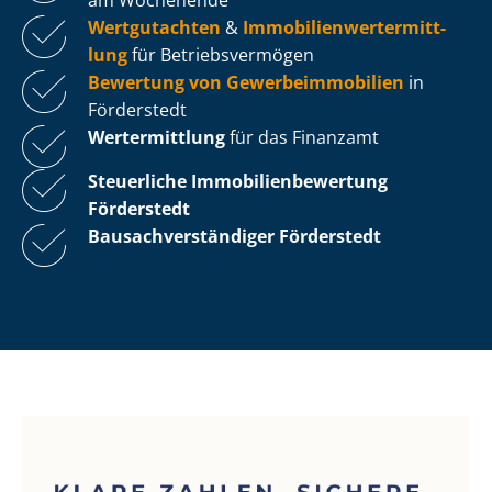
Wertgutachten
&
Im­mo­bi­li­en­wert­ermitt­
lung
für Be­triebs­ver­mö­gen
Bewertung von Ge­wer­be­im­mo­bi­li­en
in
Förderstedt
Wertermittlung
für das Finanzamt
Steuerliche Im­mo­bi­li­en­be­wer­tung
Förderstedt
Bau­sach­ver­stän­di­ger Förderstedt