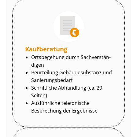
Kaufberatung
Ortsbegehung durch Sach­ver­stän­
di­gen
Beurteilung Gebäudesubstanz und
Sa­nie­rungs­be­darf
Schriftliche Abhandlung (ca. 20
Seiten)
Ausführliche telefonische
Besprechung der Ergebnisse