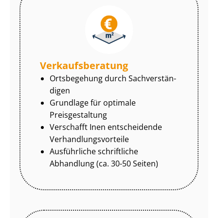
Ver­kaufs­be­ra­tung
Ortsbegehung durch Sach­ver­stän­
di­gen
Grundlage für optimale
Preisgestaltung
Verschafft Inen entscheidende
Ver­hand­lungs­vor­tei­le
Ausführliche schriftliche
Abhandlung (ca. 30-50 Seiten)