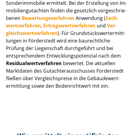
Sonderimmobilie ermittelt. Bei der Erstellung von Im­
mo­bi­li­en­gut­ach­ten finden die gesetzlich vor­ge­schrie­
be­nen
Be­wer­tungs­ver­fah­ren
Anwendung (
Sach­
wert­ver­fah­ren
,
Er­trags­wert­ver­fah­ren
und
Ver­
gleichs­wert­ver­fah­ren
). Für Grund­stücks­wert­ermitt­
lun­gen in Förderstedt wird eine baurechtliche
Prüfung der Liegenschaft durchgeführt und bei
entsprechendem Ent­wick­lungs­po­ten­zi­al nach dem
Re­si­du­al­wert­ver­fah­ren
bewertet. Die aktuellen
Marktdaten des Gut­ach­ter­aus­schus­ses Förderstedt
fließen über Ver­gleichs­prei­se in die Ge­bäu­de­wert­
ermitt­lung sowie den Bodenrichtwert mit ein.