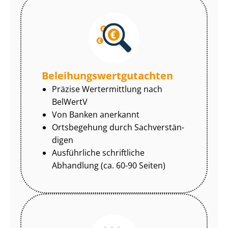
Be­lei­hungs­wert­gut­ach­ten
Präzise Wertermittlung nach
BelWertV
Von Banken anerkannt
Ortsbegehung durch Sach­ver­stän­
di­gen
Ausführliche schriftliche
Abhandlung (ca. 60-90 Seiten)