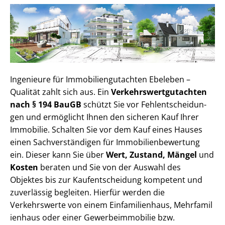
Ingenieure für Im­mo­bi­li­en­gut­ach­ten Ebeleben –
Qualität zahlt sich aus. Ein
Ver­kehrs­wert­gut­ach­ten
nach § 194 BauGB
schützt Sie vor Fehl­ent­schei­dun­
gen und ermöglicht Ihnen den sicheren Kauf Ihrer
Immobilie. Schalten Sie vor dem Kauf eines Hauses
einen Sach­ver­stän­di­gen für Im­mo­bi­li­en­be­wer­tung
ein. Dieser kann Sie über
Wert, Zustand, Mängel
und
Kosten
beraten und Sie von der Auswahl des
Objektes bis zur Kauf­ent­schei­dung kompetent und
zuverlässig begleiten. Hierfür werden die
Verkehrswerte von einem Einfamilienhaus, Mehr­fa­mi­l
i­en­haus oder einer Ge­wer­be­im­mo­bi­lie bzw.