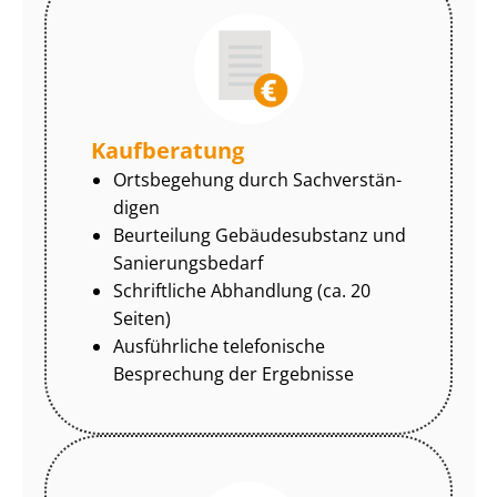
Kaufberatung
Ortsbegehung durch Sach­ver­stän­
di­gen
Beurteilung Gebäudesubstanz und
Sa­nie­rungs­be­darf
Schriftliche Abhandlung (ca. 20
Seiten)
Ausführliche telefonische
Besprechung der Ergebnisse