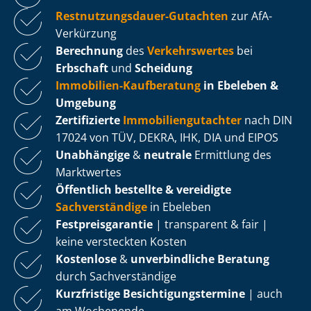
Rest­nut­zungs­dau­er-Gutachten
zur AfA-
Verkürzung
Berechnung
des
Verkehrswertes
bei
Erbschaft
und
Scheidung
Immobilien-Kaufberatung
in Ebeleben &
Umgebung
Zertifizierte
Im­mo­bi­li­en­gut­ach­ter
nach DIN
17024 von TÜV, DEKRA, IHK, DIA und EIPOS
Unabhängige
&
neutrale
Ermittlung des
Marktwertes
Öffentlich bestellte & vereidigte
Sachverständige
in Ebeleben
Fest­preis­ga­ran­tie
| transparent & fair |
keine versteckten Kosten
Kostenlose
&
unverbindliche Beratung
durch Sachverständige
Kurzfristige Be­sich­ti­gungs­ter­mi­ne
| auch
am Wochenende