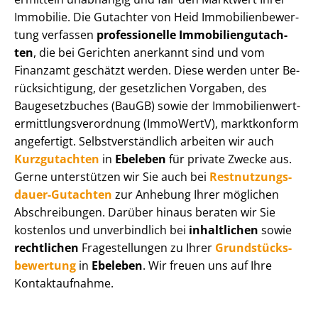
Immobilie. Die Gutachter von Heid Im­mo­bi­li­en­be­wer­
tung verfassen
professionelle Im­mo­bi­li­en­gut­ach­
ten
, die bei Gerichten anerkannt sind und vom
Finanzamt geschätzt werden. Diese werden unter Be­
rück­sich­ti­gung, der gesetzlichen Vorgaben, des
Baugesetzbuches (BauGB) sowie der Im­mo­bi­li­en­wert­
ermitt­lungs­ver­ord­nung (ImmoWertV), marktkonform
angefertigt. Selbst­ver­ständ­lich arbeiten wir auch
Kurzgutachten
in
Ebeleben
für private Zwecke aus.
Gerne unterstützen wir Sie auch bei
Rest­nut­zungs­
dau­er-Gutachten
zur Anhebung Ihrer möglichen
Abschreibungen. Darüber hinaus beraten wir Sie
kostenlos und unverbindlich bei
inhaltlichen
sowie
rechtlichen
Fragestellungen zu Ihrer
Grund­stücks­
be­wer­tung
in
Ebeleben
. Wir freuen uns auf Ihre
Kontaktaufnahme.