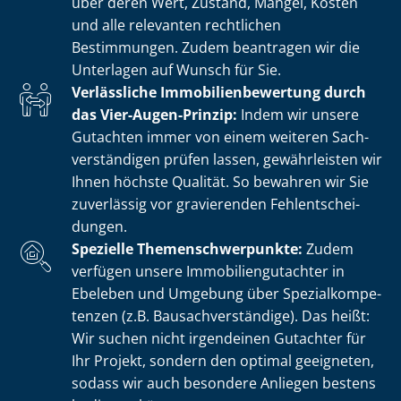
über deren Wert, Zustand, Mängel, Kosten
und alle relevanten rechtlichen
Bestimmungen. Zudem beantragen wir die
Unterlagen auf Wunsch für Sie.
Verlässliche Im­mo­bi­li­en­be­wer­tung durch
das Vier-Augen-Prinzip:
Indem wir unsere
Gutachten immer von einem weiteren Sach­
ver­stän­di­gen prüfen lassen, gewährleisten wir
Ihnen höchste Qualität. So bewahren wir Sie
zuverlässig vor gravierenden Fehl­ent­schei­
dun­gen.
Spezielle The­men­schwer­punk­te:
Zudem
verfügen unsere Im­mo­bi­li­en­gut­ach­ter in
Ebeleben und Umgebung über Spe­zi­al­kom­pe­
ten­zen (z.B. Bau­sach­ver­stän­di­ge). Das heißt:
Wir suchen nicht irgendeinen Gutachter für
Ihr Projekt, sondern den optimal geeigneten,
sodass wir auch besondere Anliegen bestens