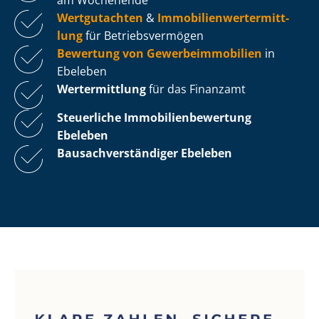
Wertgutachten
&
Im­mo­bi­li­en­wert­ermitt­
lung
für Be­triebs­ver­mö­gen
Bewertung von Ge­wer­be­im­mo­bi­li­en
in
Ebeleben
Wertermittlung
für das Finanzamt
Steuerliche Im­mo­bi­li­en­be­wer­tung
Ebeleben
Bau­sach­ver­stän­di­ger Ebeleben