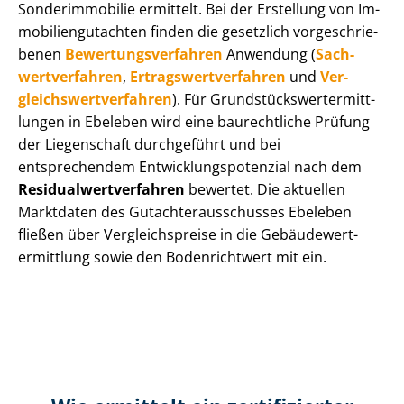
Sonderimmobilie ermittelt. Bei der Erstellung von Im­
mo­bi­li­en­gut­ach­ten finden die gesetzlich vor­ge­schrie­
be­nen
Be­wer­tungs­ver­fah­ren
Anwendung (
Sach­
wert­ver­fah­ren
,
Er­trags­wert­ver­fah­ren
und
Ver­
gleichs­wert­ver­fah­ren
). Für Grund­stücks­wert­ermitt­
lun­gen in Ebeleben wird eine baurechtliche Prüfung
der Liegenschaft durchgeführt und bei
entsprechendem Ent­wick­lungs­po­ten­zi­al nach dem
Re­si­du­al­wert­ver­fah­ren
bewertet. Die aktuellen
Marktdaten des Gut­ach­ter­aus­schus­ses Ebeleben
fließen über Ver­gleichs­prei­se in die Ge­bäu­de­wert­
ermitt­lung sowie den Bodenrichtwert mit ein.