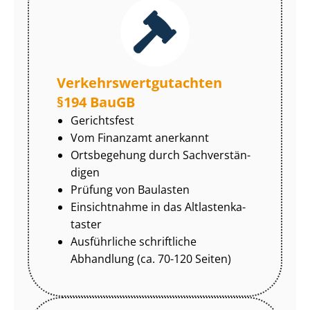
Ver­kehrs­wert­gut­ach­ten
§194 BauGB
Gerichtsfest
Vom Finanzamt anerkannt
Ortsbegehung durch Sach­ver­stän­
di­gen
Prüfung von Baulasten
Einsichtnahme in das Alt­las­ten­ka­
tas­ter
Ausführliche schriftliche
Abhandlung (ca. 70-120 Seiten)