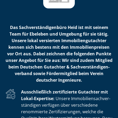
Das Sach­ver­stän­di­gen­bü­ro Heid ist mit seinem
Team für Ebeleben und Umgebung für sie tätig.
Unsere lokal versierten Im­mo­bi­li­en­gut­ach­ter
kennen sich bestens mit den Im­mo­bi­li­en­prei­sen
vor Ort aus. Dabei zeichnen die folgenden Punkte
unser Angebot für Sie aus: Wir sind zudem Mitglied
beim Deutschen Gutachter & Sach­ver­stän­di­gen­
ver­band sowie Fördermitglied beim Verein
deutscher Ingenieure.
Ausschließlich zertifizierte Gutachter mit
Lokal-Expertise:
Unsere Im­mo­bi­li­en­sach­ver­
stän­di­gen verfügen über verschiedene
renommierte Zer­ti­fi­zie­run­gen, welche die