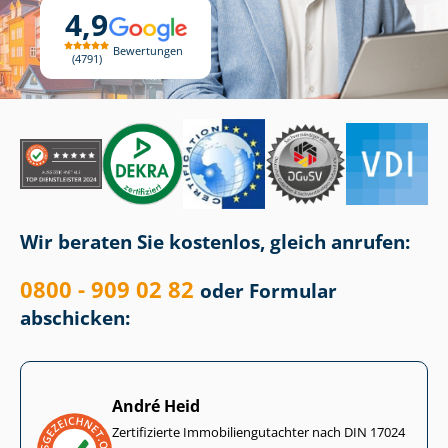
4,9
Bewertungen
4791
Wir beraten Sie kostenlos, gleich anrufen:
0800 - 909 02 82
oder Formular
abschicken:
André Heid
Zertifizierte Im­mo­bi­li­en­gut­ach­ter nach DIN 17024