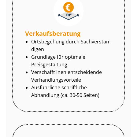
Ver­kaufs­be­ra­tung
Ortsbegehung durch Sach­ver­stän­
di­gen
Grundlage für optimale
Preisgestaltung
Verschafft Inen entscheidende
Ver­hand­lungs­vor­tei­le
Ausführliche schriftliche
Abhandlung (ca. 30-50 Seiten)