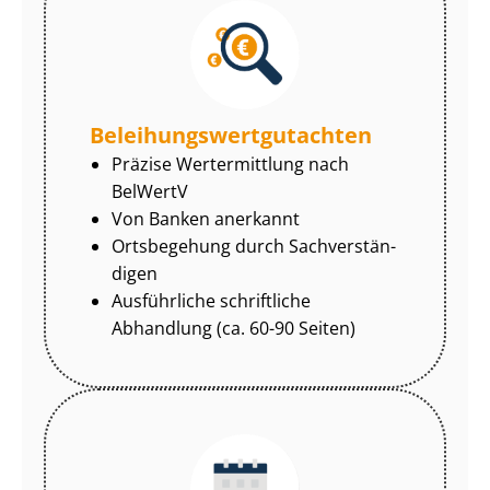
Be­lei­hungs­wert­gut­ach­ten
Präzise Wertermittlung nach
BelWertV
Von Banken anerkannt
Ortsbegehung durch Sach­ver­stän­
di­gen
Ausführliche schriftliche
Abhandlung (ca. 60-90 Seiten)