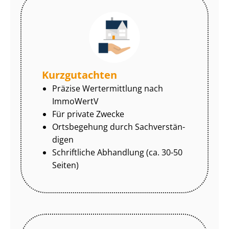
Kurzgutachten
Präzise Wertermittlung nach
ImmoWertV
Für private Zwecke
Ortsbegehung durch Sach­ver­stän­
di­gen
Schriftliche Abhandlung (ca. 30-50
Seiten)