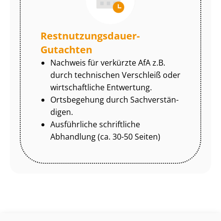
Rest­nut­zungs­dau­er-
Gutachten
Nachweis für verkürzte AfA z.B.
durch technischen Verschleiß oder
wirtschaftliche Entwertung.
Ortsbegehung durch Sach­ver­stän­
di­gen.
Ausführliche schriftliche
Abhandlung (ca. 30-50 Seiten)