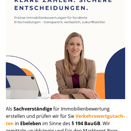
Als
Sachverständige
für Im­mo­bi­li­en­be­wer­tung
erstellen und prüfen wir für Sie
Ver­kehrs­wert­gut­ach­
ten
in
Ebeleben
im Sinne des
§ 194 BauGB
. Wir
ermitteln unabhängig und fair den Marktwert Ihrer