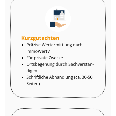
Kurzgutachten
Präzise Wertermittlung nach
ImmoWertV
Für private Zwecke
Ortsbegehung durch Sach­ver­stän­
di­gen
Schriftliche Abhandlung (ca. 30-50
Seiten)