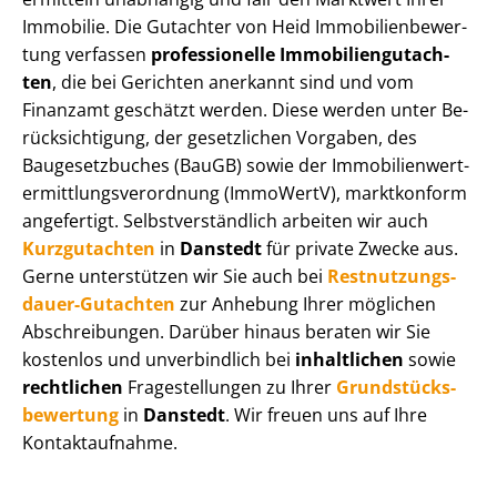
Immobilie. Die Gutachter von Heid Im­mo­bi­li­en­be­wer­
tung verfassen
professionelle Im­mo­bi­li­en­gut­ach­
ten
, die bei Gerichten anerkannt sind und vom
Finanzamt geschätzt werden. Diese werden unter Be­
rück­sich­ti­gung, der gesetzlichen Vorgaben, des
Baugesetzbuches (BauGB) sowie der Im­mo­bi­li­en­wert­
ermitt­lungs­ver­ord­nung (ImmoWertV), marktkonform
angefertigt. Selbst­ver­ständ­lich arbeiten wir auch
Kurzgutachten
in
Danstedt
für private Zwecke aus.
Gerne unterstützen wir Sie auch bei
Rest­nut­zungs­
dau­er-Gutachten
zur Anhebung Ihrer möglichen
Abschreibungen. Darüber hinaus beraten wir Sie
kostenlos und unverbindlich bei
inhaltlichen
sowie
rechtlichen
Fragestellungen zu Ihrer
Grund­stücks­
be­wer­tung
in
Danstedt
. Wir freuen uns auf Ihre
Kontaktaufnahme.