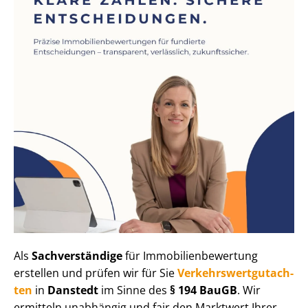
Als
Sachverständige
für Im­mo­bi­li­en­be­wer­tung
erstellen und prüfen wir für Sie
Ver­kehrs­wert­gut­ach­
ten
in
Danstedt
im Sinne des
§ 194 BauGB
. Wir
ermitteln unabhängig und fair den Marktwert Ihrer