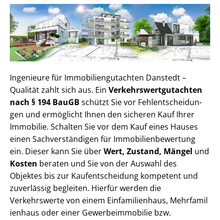
Ingenieure für Im­mo­bi­li­en­gut­ach­ten Danstedt –
Qualität zahlt sich aus. Ein
Ver­kehrs­wert­gut­ach­ten
nach § 194 BauGB
schützt Sie vor Fehl­ent­schei­dun­
gen und ermöglicht Ihnen den sicheren Kauf Ihrer
Immobilie. Schalten Sie vor dem Kauf eines Hauses
einen Sach­ver­stän­di­gen für Im­mo­bi­li­en­be­wer­tung
ein. Dieser kann Sie über
Wert, Zustand, Mängel
und
Kosten
beraten und Sie von der Auswahl des
Objektes bis zur Kauf­ent­schei­dung kompetent und
zuverlässig begleiten. Hierfür werden die
Verkehrswerte von einem Einfamilienhaus, Mehr­fa­mi­l
i­en­haus oder einer Ge­wer­be­im­mo­bi­lie bzw.