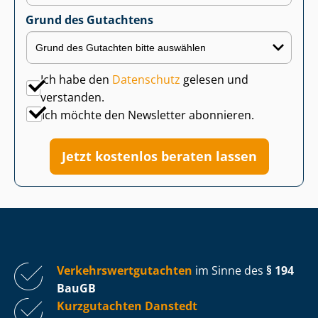
Grund des Gutachtens
Ich habe den
Datenschutz
gelesen und
verstanden.
Ich möchte den Newsletter abonnieren.
Jetzt kostenlos beraten lassen
Ver­kehrs­wert­gut­ach­ten
im Sinne des
§ 194
BauGB
Kurzgutachten Danstedt