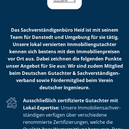
Das Sach­ver­stän­di­gen­bü­ro Heid ist mit seinem
Team für Danstedt und Umgebung für sie tätig.
Unsere lokal versierten Im­mo­bi­li­en­gut­ach­ter
kennen sich bestens mit den Im­mo­bi­li­en­prei­sen
vor Ort aus. Dabei zeichnen die folgenden Punkte
unser Angebot für Sie aus: Wir sind zudem Mitglied
beim Deutschen Gutachter & Sach­ver­stän­di­gen­
ver­band sowie Fördermitglied beim Verein
deutscher Ingenieure.
Ausschließlich zertifizierte Gutachter mit
Lokal-Expertise:
Unsere Im­mo­bi­li­en­sach­ver­
stän­di­gen verfügen über verschiedene
renommierte Zer­ti­fi­zie­run­gen, welche die