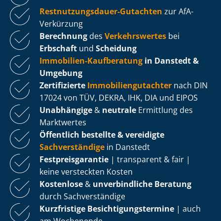
Rest­nut­zungs­dau­er-Gutachten
zur AfA-
Verkürzung
Berechnung
des
Verkehrswertes
bei
Erbschaft
und
Scheidung
Immobilien-Kaufberatung
in Danstedt &
Umgebung
Zertifizierte
Im­mo­bi­li­en­gut­ach­ter
nach DIN
17024 von TÜV, DEKRA, IHK, DIA und EIPOS
Unabhängige
&
neutrale
Ermittlung des
Marktwertes
Öffentlich bestellte & vereidigte
Sachverständige
in Danstedt
Fest­preis­ga­ran­tie
| transparent & fair |
keine versteckten Kosten
Kostenlose
&
unverbindliche Beratung
durch Sachverständige
Kurzfristige Be­sich­ti­gungs­ter­mi­ne
| auch
am Wochenende