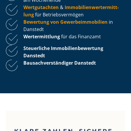
Wertgutachten
&
Im­mo­bi­li­en­wert­ermitt­
lung
für Be­triebs­ver­mö­gen
Bewertung von Ge­wer­be­im­mo­bi­li­en
in
Danstedt
Wertermittlung
für das Finanzamt
Steuerliche Im­mo­bi­li­en­be­wer­tung
Danstedt
Bau­sach­ver­stän­di­ger Danstedt