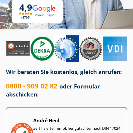
4,9
Bewertungen
4791
Wir beraten Sie kostenlos, gleich anrufen:
0800 - 909 02 82
oder Formular
abschicken:
André Heid
Zertifizierte Im­mo­bi­li­en­gut­ach­ter nach DIN 17024