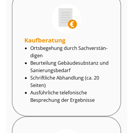
Kaufberatung
Ortsbegehung durch Sach­ver­stän­
di­gen
Beurteilung Gebäudesubstanz und
Sa­nie­rungs­be­darf
Schriftliche Abhandlung (ca. 20
Seiten)
Ausführliche telefonische
Besprechung der Ergebnisse