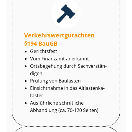
Ver­kehrs­wert­gut­ach­ten
§194 BauGB
Gerichtsfest
Vom Finanzamt anerkannt
Ortsbegehung durch Sach­ver­stän­
di­gen
Prüfung von Baulasten
Einsichtnahme in das Alt­las­ten­ka­
tas­ter
Ausführliche schriftliche
Abhandlung (ca. 70-120 Seiten)