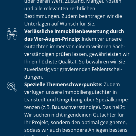
über deren Wert, Zustand, Mängel, Kosten
und alle relevanten rechtlichen
Bestimmungen. Zudem beantragen wir die
Unterlagen auf Wunsch für Sie.
Verlässliche Im­mo­bi­li­en­be­wer­tung durch
das Vier-Augen-Prinzip:
Indem wir unsere
Gutachten immer von einem weiteren Sach­
ver­stän­di­gen prüfen lassen, gewährleisten wir
Ihnen höchste Qualität. So bewahren wir Sie
zuverlässig vor gravierenden Fehl­ent­schei­
dun­gen.
Spezielle The­men­schwer­punk­te:
Zudem
verfügen unsere Im­mo­bi­li­en­gut­ach­ter in
Danstedt und Umgebung über Spe­zi­al­kom­pe­
ten­zen (z.B. Bau­sach­ver­stän­di­ge). Das heißt:
Wir suchen nicht irgendeinen Gutachter für
Ihr Projekt, sondern den optimal geeigneten,
sodass wir auch besondere Anliegen bestens