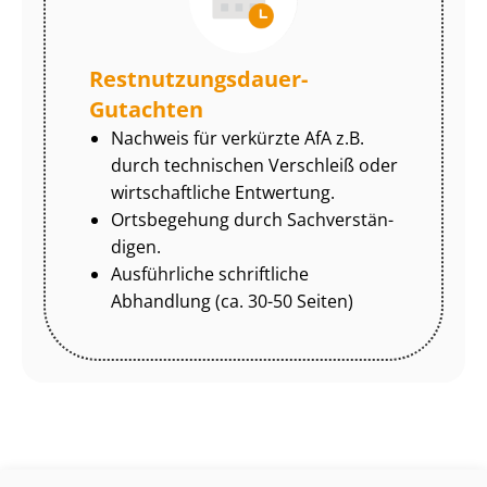
Rest­nut­zungs­dau­er-
Gutachten
Nachweis für verkürzte AfA z.B.
durch technischen Verschleiß oder
wirtschaftliche Entwertung.
Ortsbegehung durch Sach­ver­stän­
di­gen.
Ausführliche schriftliche
Abhandlung (ca. 30-50 Seiten)