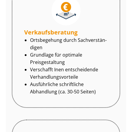
Ver­kaufs­be­ra­tung
Ortsbegehung durch Sach­ver­stän­
di­gen
Grundlage für optimale
Preisgestaltung
Verschafft Inen entscheidende
Ver­hand­lungs­vor­tei­le
Ausführliche schriftliche
Abhandlung (ca. 30-50 Seiten)