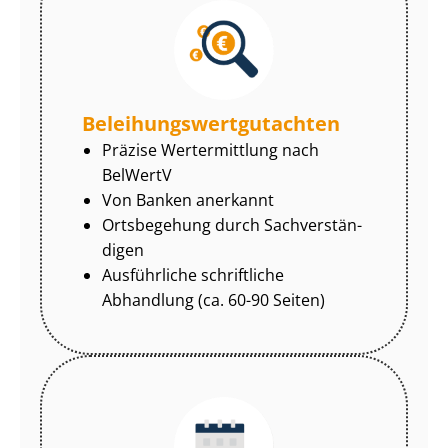
Be­lei­hungs­wert­gut­ach­ten
Präzise Wertermittlung nach
BelWertV
Von Banken anerkannt
Ortsbegehung durch Sach­ver­stän­
di­gen
Ausführliche schriftliche
Abhandlung (ca. 60-90 Seiten)