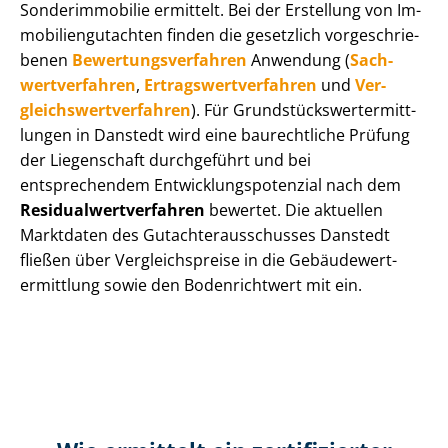
Sonderimmobilie ermittelt. Bei der Erstellung von Im­
mo­bi­li­en­gut­ach­ten finden die gesetzlich vor­ge­schrie­
be­nen
Be­wer­tungs­ver­fah­ren
Anwendung (
Sach­
wert­ver­fah­ren
,
Er­trags­wert­ver­fah­ren
und
Ver­
gleichs­wert­ver­fah­ren
). Für Grund­stücks­wert­ermitt­
lun­gen in Danstedt wird eine baurechtliche Prüfung
der Liegenschaft durchgeführt und bei
entsprechendem Ent­wick­lungs­po­ten­zi­al nach dem
Re­si­du­al­wert­ver­fah­ren
bewertet. Die aktuellen
Marktdaten des Gut­ach­ter­aus­schus­ses Danstedt
fließen über Ver­gleichs­prei­se in die Ge­bäu­de­wert­
ermitt­lung sowie den Bodenrichtwert mit ein.