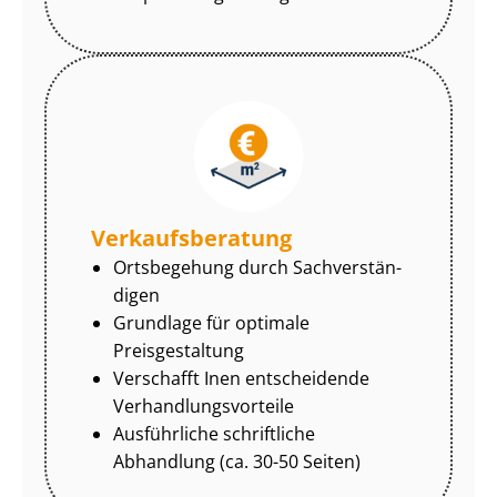
Ver­kaufs­be­ra­tung
Ortsbegehung durch Sach­ver­stän­
di­gen
Grundlage für optimale
Preisgestaltung
Verschafft Inen entscheidende
Ver­hand­lungs­vor­tei­le
Ausführliche schriftliche
Abhandlung (ca. 30-50 Seiten)