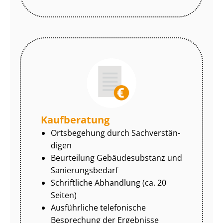
Kaufberatung
Ortsbegehung durch Sach­ver­stän­
di­gen
Beurteilung Gebäudesubstanz und
Sa­nie­rungs­be­darf
Schriftliche Abhandlung (ca. 20
Seiten)
Ausführliche telefonische
Besprechung der Ergebnisse