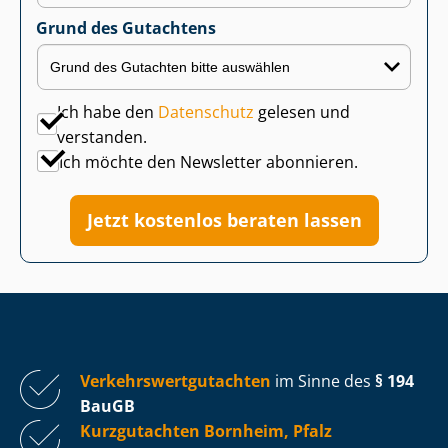
Grund des Gutachtens
Ich habe den
Datenschutz
gelesen und
verstanden.
Ich möchte den Newsletter abonnieren.
Jetzt kostenlos beraten lassen
Ver­kehrs­wert­gut­ach­ten
im Sinne des
§ 194
BauGB
Kurzgutachten Bornheim, Pfalz