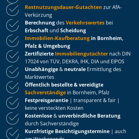
Rest­nut­zungs­dau­er-Gutachten
zur AfA-
Verkürzung
Berechnung
des
Verkehrswertes
bei
Erbschaft
und
Scheidung
Immobilien-Kaufberatung
in Bornheim,
Pfalz & Umgebung
Zertifizierte
Im­mo­bi­li­en­gut­ach­ter
nach DIN
17024 von TÜV, DEKRA, IHK, DIA und EIPOS
Unabhängige
&
neutrale
Ermittlung des
Marktwertes
Öffentlich bestellte & vereidigte
Sachverständige
in Bornheim, Pfalz
Fest­preis­ga­ran­tie
| transparent & fair |
keine versteckten Kosten
Kostenlose
&
unverbindliche Beratung
durch Sachverständige
Kurzfristige Be­sich­ti­gungs­ter­mi­ne
| auch
am Wochenende