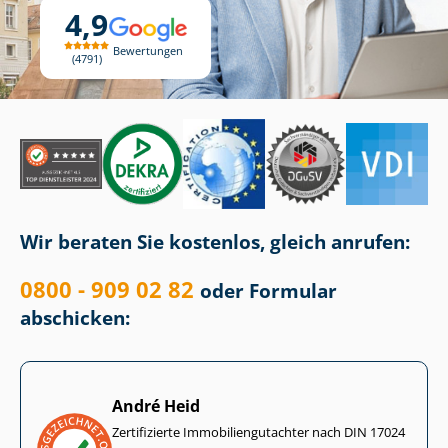
4,9
Bewertungen
4791
Wir beraten Sie kostenlos, gleich anrufen:
0800 - 909 02 82
oder Formular
abschicken:
André Heid
Zertifizierte Im­mo­bi­li­en­gut­ach­ter nach DIN 17024