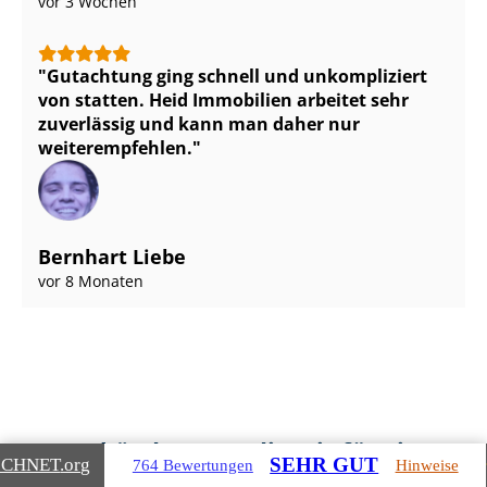
vor 3 Wochen
Gutachtung ging schnell und unkompliziert
von statten. Heid Immobilien arbeitet sehr
zuverlässig und kann man daher nur
weiterempfehlen.
Bernhart Liebe
vor 8 Monaten
Gebäudearten, die wir für Sie
SEHR GUT
ICHNET
.org
764 Bewertungen
Hinweise
bewerten