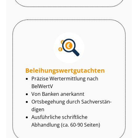
Be­lei­hungs­wert­gut­ach­ten
Präzise Wertermittlung nach
BelWertV
Von Banken anerkannt
Ortsbegehung durch Sach­ver­stän­
di­gen
Ausführliche schriftliche
Abhandlung (ca. 60-90 Seiten)