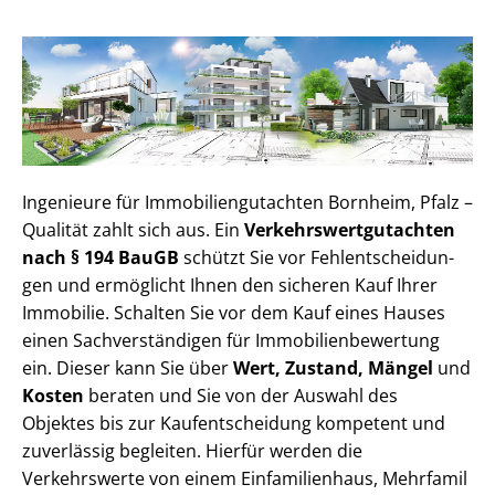
Ingenieure für Im­mo­bi­li­en­gut­ach­ten Bornheim, Pfalz –
Qualität zahlt sich aus. Ein
Ver­kehrs­wert­gut­ach­ten
nach § 194 BauGB
schützt Sie vor Fehl­ent­schei­dun­
gen und ermöglicht Ihnen den sicheren Kauf Ihrer
Immobilie. Schalten Sie vor dem Kauf eines Hauses
einen Sach­ver­stän­di­gen für Im­mo­bi­li­en­be­wer­tung
ein. Dieser kann Sie über
Wert, Zustand, Mängel
und
Kosten
beraten und Sie von der Auswahl des
Objektes bis zur Kauf­ent­schei­dung kompetent und
zuverlässig begleiten. Hierfür werden die
Verkehrswerte von einem Einfamilienhaus, Mehr­fa­mi­l