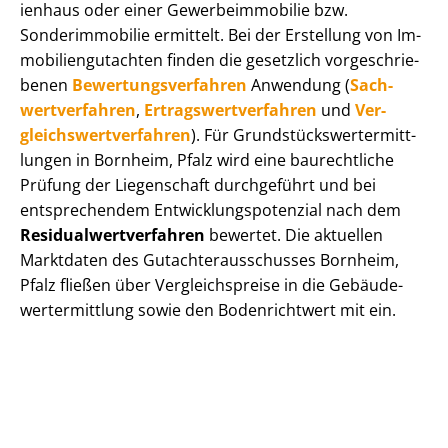
i­en­haus oder einer Ge­wer­be­im­mo­bi­lie bzw.
Sonderimmobilie ermittelt. Bei der Erstellung von Im­
mo­bi­li­en­gut­ach­ten finden die gesetzlich vor­ge­schrie­
be­nen
Be­wer­tungs­ver­fah­ren
Anwendung (
Sach­
wert­ver­fah­ren
,
Er­trags­wert­ver­fah­ren
und
Ver­
gleichs­wert­ver­fah­ren
). Für Grund­stücks­wert­ermitt­
lun­gen in Bornheim, Pfalz wird eine baurechtliche
Prüfung der Liegenschaft durchgeführt und bei
entsprechendem Ent­wick­lungs­po­ten­zi­al nach dem
Re­si­du­al­wert­ver­fah­ren
bewertet. Die aktuellen
Marktdaten des Gut­ach­ter­aus­schus­ses Bornheim,
Pfalz fließen über Ver­gleichs­prei­se in die Ge­bäu­de­
wert­ermitt­lung sowie den Bodenrichtwert mit ein.