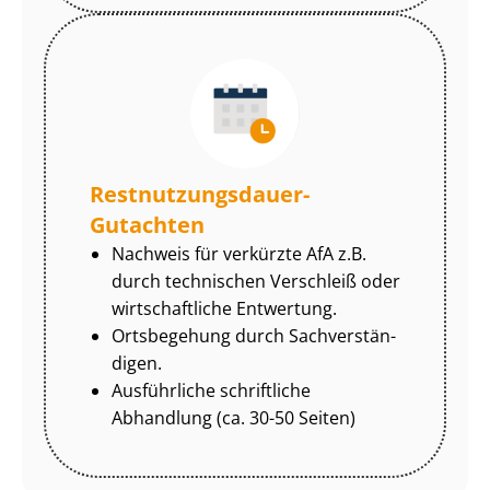
Rest­nut­zungs­dau­er-
Gutachten
Nachweis für verkürzte AfA z.B.
durch technischen Verschleiß oder
wirtschaftliche Entwertung.
Ortsbegehung durch Sach­ver­stän­
di­gen.
Ausführliche schriftliche
Abhandlung (ca. 30-50 Seiten)