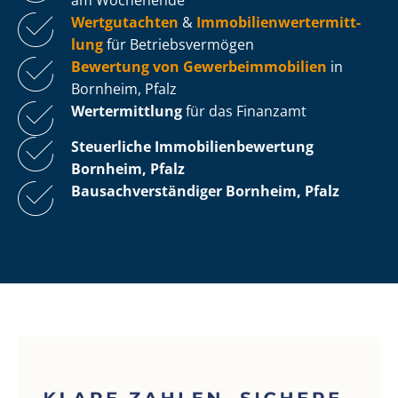
Wertgutachten
&
Im­mo­bi­li­en­wert­ermitt­
lung
für Be­triebs­ver­mö­gen
Bewertung von Ge­wer­be­im­mo­bi­li­en
in
Bornheim, Pfalz
Wertermittlung
für das Finanzamt
Steuerliche Im­mo­bi­li­en­be­wer­tung
Bornheim, Pfalz
Bau­sach­ver­stän­di­ger Bornheim, Pfalz