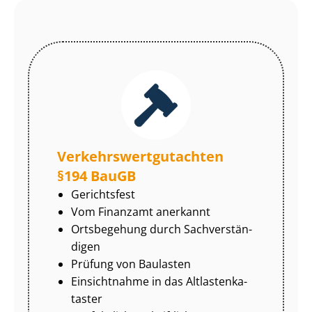
Ver­kehrs­wert­gut­ach­ten
§194 BauGB
Gerichtsfest
Vom Finanzamt anerkannt
Ortsbegehung durch Sach­ver­stän­
di­gen
Prüfung von Baulasten
Einsichtnahme in das Alt­las­ten­ka­
tas­ter