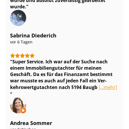
wurde und absolut zuverlässig gearbeitet
wurde.
Sabrina Diederich
vor 6 Tagen
Super Service. Ich war auf der Suche nach
einem Im­mo­bi­li­en­gut­ach­ter für meinen
Geschäft. Da es für das Finanzamt bestimmt
war musste es auch auf jeden Fall ein Ver­
kehrs­wert­gut­ach­ten nach §194 Baugb
[...mehr]
Andrea Sommer