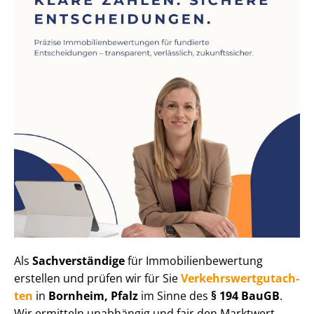
Als
Sachverständige
für Im­mo­bi­li­en­be­wer­tung
erstellen und prüfen wir für Sie
Ver­kehrs­wert­gut­ach­
ten
in
Bornheim, Pfalz
im Sinne des
§ 194 BauGB
.
Wir ermitteln unabhängig und fair den Marktwert