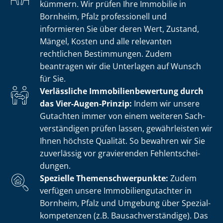
kümmern. Wir prüfen Ihre Immobilie in
Bornheim, Pfalz professionell und
informieren Sie über deren Wert, Zustand,
Mängel, Kosten und alle relevanten
rechtlichen Bestimmungen. Zudem
beantragen wir die Unterlagen auf Wunsch
für Sie.
Verlässliche Im­mo­bi­li­en­be­wer­tung durch
das Vier-Augen-Prinzip:
Indem wir unsere
Gutachten immer von einem weiteren Sach­
ver­stän­di­gen prüfen lassen, gewährleisten wir
Ihnen höchste Qualität. So bewahren wir Sie
zuverlässig vor gravierenden Fehl­ent­schei­
dun­gen.
Spezielle The­men­schwer­punk­te:
Zudem
verfügen unsere Im­mo­bi­li­en­gut­ach­ter in
Bornheim, Pfalz und Umgebung über Spe­zi­al­
kom­pe­ten­zen (z.B. Bau­sach­ver­stän­di­ge). Das