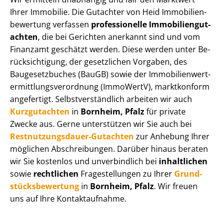
Ihrer Immobilie. Die Gutachter von Heid Im­mo­bi­li­en­
be­wer­tung verfassen
professionelle Im­mo­bi­li­en­gut­
ach­ten
, die bei Gerichten anerkannt sind und vom
Finanzamt geschätzt werden. Diese werden unter Be­
rück­sich­ti­gung, der gesetzlichen Vorgaben, des
Baugesetzbuches (BauGB) sowie der Im­mo­bi­li­en­wert­
ermitt­lungs­ver­ord­nung (ImmoWertV), marktkonform
angefertigt. Selbst­ver­ständ­lich arbeiten wir auch
Kurzgutachten
in
Bornheim, Pfalz
für private
Zwecke aus. Gerne unterstützen wir Sie auch bei
Rest­nut­zungs­dau­er-Gutachten
zur Anhebung Ihrer
möglichen Abschreibungen. Darüber hinaus beraten
wir Sie kostenlos und unverbindlich bei
inhaltlichen
sowie
rechtlichen
Fragestellungen zu Ihrer
Grund­
stücks­be­wer­tung
in
Bornheim, Pfalz
. Wir freuen
uns auf Ihre Kontaktaufnahme.