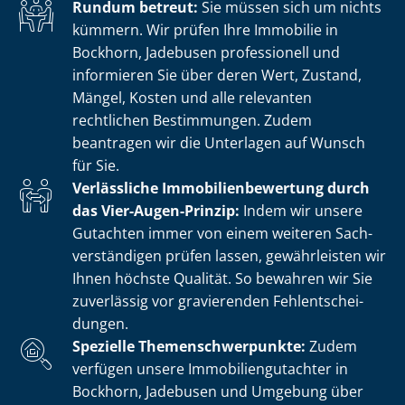
Rundum betreut:
Sie müssen sich um nichts
kümmern. Wir prüfen Ihre Immobilie in
Bockhorn, Jadebusen professionell und
informieren Sie über deren Wert, Zustand,
Mängel, Kosten und alle relevanten
rechtlichen Bestimmungen. Zudem
beantragen wir die Unterlagen auf Wunsch
für Sie.
Verlässliche Im­mo­bi­li­en­be­wer­tung durch
das Vier-Augen-Prinzip:
Indem wir unsere
Gutachten immer von einem weiteren Sach­
ver­stän­di­gen prüfen lassen, gewährleisten wir
Ihnen höchste Qualität. So bewahren wir Sie
zuverlässig vor gravierenden Fehl­ent­schei­
dun­gen.
Spezielle The­men­schwer­punk­te:
Zudem
verfügen unsere Im­mo­bi­li­en­gut­ach­ter in
Bockhorn, Jadebusen und Umgebung über