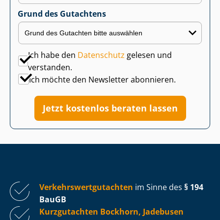
Grund des Gutachtens
Ich habe den
Datenschutz
gelesen und
verstanden.
Ich möchte den Newsletter abonnieren.
Jetzt kostenlos beraten lassen
Ver­kehrs­wert­gut­ach­ten
im Sinne des
§ 194
BauGB
Kurzgutachten Bockhorn, Jadebusen