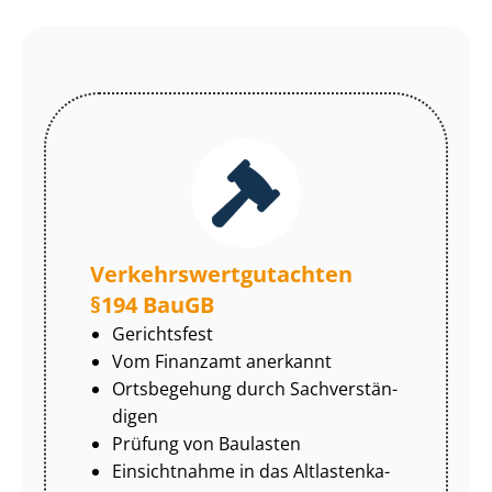
Ver­kehrs­wert­gut­ach­ten
§194 BauGB
Gerichtsfest
Vom Finanzamt anerkannt
Ortsbegehung durch Sach­ver­stän­
di­gen
Prüfung von Baulasten
Einsichtnahme in das Alt­las­ten­ka­