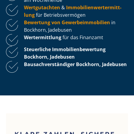
Wertgutachten
&
Im­mo­bi­li­en­wert­ermitt­
lung
für Be­triebs­ver­mö­gen
Bewertung von Ge­wer­be­im­mo­bi­li­en
in
Bockhorn, Jadebusen
Wertermittlung
für das Finanzamt
Steuerliche Im­mo­bi­li­en­be­wer­tung
Bockhorn, Jadebusen
Bau­sach­ver­stän­di­ger Bockhorn, Jadebusen