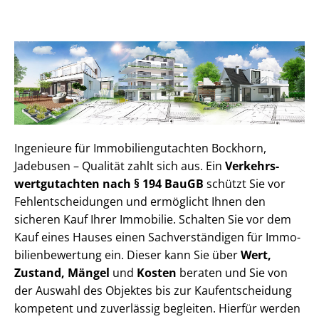
Ingenieure für Im­mo­bi­li­en­gut­ach­ten Bockhorn,
Jadebusen – Qualität zahlt sich aus. Ein
Ver­kehrs­
wert­gut­ach­ten nach § 194 BauGB
schützt Sie vor
Fehl­ent­schei­dun­gen und ermöglicht Ihnen den
sicheren Kauf Ihrer Immobilie. Schalten Sie vor dem
Kauf eines Hauses einen Sach­ver­stän­di­gen für Im­mo­
bi­li­en­be­wer­tung ein. Dieser kann Sie über
Wert,
Zustand, Mängel
und
Kosten
beraten und Sie von
der Auswahl des Objektes bis zur Kauf­ent­schei­dung
kompetent und zuverlässig begleiten. Hierfür werden