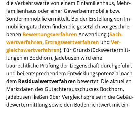
die Verkehrswerte von einem Einfamilienhaus, Mehr­
fa­mi­li­en­haus oder einer Ge­wer­be­im­mo­bi­lie bzw.
Sonderimmobilie ermittelt. Bei der Erstellung von Im­
mo­bi­li­en­gut­ach­ten finden die gesetzlich vor­ge­schrie­
be­nen
Be­wer­tungs­ver­fah­ren
Anwendung (
Sach­
wert­ver­fah­ren
,
Er­trags­wert­ver­fah­ren
und
Ver­
gleichs­wert­ver­fah­ren
). Für Grund­stücks­wert­ermitt­
lun­gen in Bockhorn, Jadebusen wird eine
baurechtliche Prüfung der Liegenschaft durchgeführt
und bei entsprechendem Ent­wick­lungs­po­ten­zi­al nach
dem
Re­si­du­al­wert­ver­fah­ren
bewertet. Die aktuellen
Marktdaten des Gut­ach­ter­aus­schus­ses Bockhorn,
Jadebusen fließen über Ver­gleichs­prei­se in die Ge­bäu­
de­wert­ermitt­lung sowie den Bodenrichtwert mit ein.