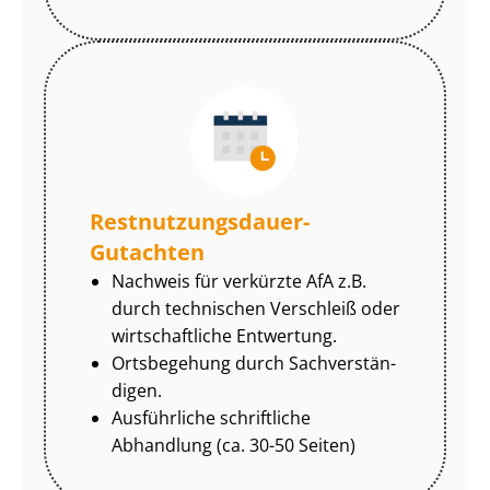
Rest­nut­zungs­dau­er-
Gutachten
Nachweis für verkürzte AfA z.B.
durch technischen Verschleiß oder
wirtschaftliche Entwertung.
Ortsbegehung durch Sach­ver­stän­
di­gen.
Ausführliche schriftliche
Abhandlung (ca. 30-50 Seiten)