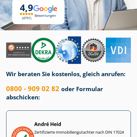
4,9
Bewertungen
4791
Wir beraten Sie kostenlos, gleich anrufen:
0800 - 909 02 82
oder Formular
abschicken:
André Heid
Zertifizierte Im­mo­bi­li­en­gut­ach­ter nach DIN 17024