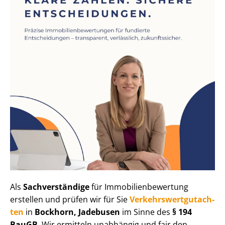
Als
Sachverständige
für Im­mo­bi­li­en­be­wer­tung
erstellen und prüfen wir für Sie
Ver­kehrs­wert­gut­ach­
ten
in
Bockhorn, Jadebusen
im Sinne des
§ 194
BauGB
. Wir ermitteln unabhängig und fair den