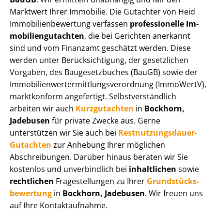
Marktwert Ihrer Immobilie. Die Gutachter von Heid
Im­mo­bi­li­en­be­wer­tung verfassen
professionelle Im­
mo­bi­li­en­gut­ach­ten
, die bei Gerichten anerkannt
sind und vom Finanzamt geschätzt werden. Diese
werden unter Be­rück­sich­ti­gung, der gesetzlichen
Vorgaben, des Baugesetzbuches (BauGB) sowie der
Im­mo­bi­li­en­wert­ermitt­lungs­ver­ord­nung (ImmoWertV),
marktkonform angefertigt. Selbst­ver­ständ­lich
arbeiten wir auch
Kurzgutachten
in
Bockhorn,
Jadebusen
für private Zwecke aus. Gerne
unterstützen wir Sie auch bei
Rest­nut­zungs­dau­er-
Gutachten
zur Anhebung Ihrer möglichen
Abschreibungen. Darüber hinaus beraten wir Sie
kostenlos und unverbindlich bei
inhaltlichen
sowie
rechtlichen
Fragestellungen zu Ihrer
Grund­stücks­
be­wer­tung
in
Bockhorn, Jadebusen
. Wir freuen uns
auf Ihre Kontaktaufnahme.