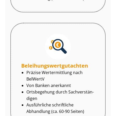
Be­lei­hungs­wert­gut­ach­ten
Präzise Wertermittlung nach
BelWertV
Von Banken anerkannt
Ortsbegehung durch Sach­ver­stän­
di­gen
Ausführliche schriftliche
Abhandlung (ca. 60-90 Seiten)