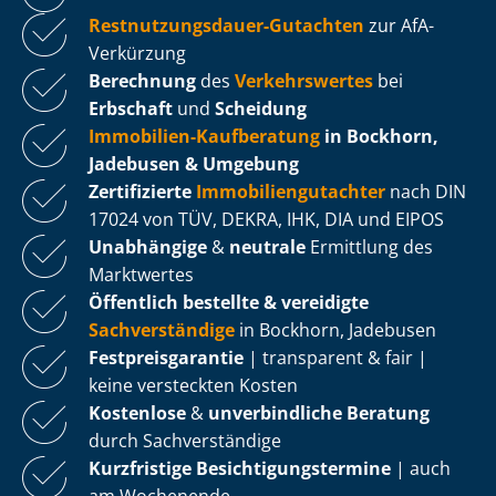
Rest­nut­zungs­dau­er-Gutachten
zur AfA-
Verkürzung
Berechnung
des
Verkehrswertes
bei
Erbschaft
und
Scheidung
Immobilien-Kaufberatung
in Bockhorn,
Jadebusen & Umgebung
Zertifizierte
Im­mo­bi­li­en­gut­ach­ter
nach DIN
17024 von TÜV, DEKRA, IHK, DIA und EIPOS
Unabhängige
&
neutrale
Ermittlung des
Marktwertes
Öffentlich bestellte & vereidigte
Sachverständige
in Bockhorn, Jadebusen
Fest­preis­ga­ran­tie
| transparent & fair |
keine versteckten Kosten
Kostenlose
&
unverbindliche Beratung
durch Sachverständige
Kurzfristige Be­sich­ti­gungs­ter­mi­ne
| auch
am Wochenende