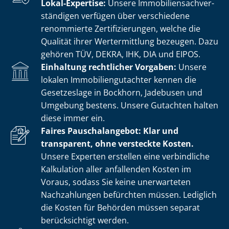
Lokal-Expertise:
Unsere Im­mo­bi­li­en­sach­ver­
stän­di­gen verfügen über verschiedene
renommierte Zer­ti­fi­zie­run­gen, welche die
Qualität ihrer Wertermittlung bezeugen. Dazu
gehören TÜV, DEKRA, IHK, DIA und EIPOS.
Einhaltung rechtlicher Vorgaben:
Unsere
lokalen Im­mo­bi­li­en­gut­ach­ter kennen die
Gesetzeslage in Bockhorn, Jadebusen und
Umgebung bestens. Unsere Gutachten halten
diese immer ein.
Faires Pauschalangebot: Klar und
transparent, ohne versteckte Kosten.
Unsere Experten erstellen eine verbindliche
Kalkulation aller anfallenden Kosten im
Voraus, sodass Sie keine unerwarteten
Nachzahlungen befürchten müssen. Lediglich
die Kosten für Behörden müssen separat
berücksichtigt werden.