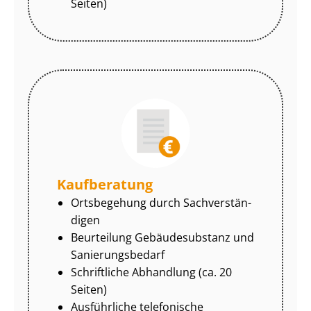
Seiten)
Kaufberatung
Ortsbegehung durch Sach­ver­stän­
di­gen
Beurteilung Gebäudesubstanz und
Sa­nie­rungs­be­darf
Schriftliche Abhandlung (ca. 20
Seiten)
Ausführliche telefonische