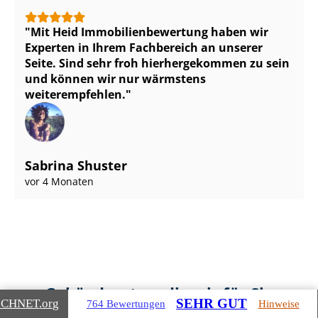
Mit Heid Im­mo­bi­li­en­be­wer­tung haben wir
Experten in Ihrem Fachbereich an unserer
Seite. Sind sehr froh hierhergekommen zu sein
und können wir nur wärmstens
weiterempfehlen.
Sabrina Shuster
vor 4 Monaten
Gebäudearten, die wir für Sie
SEHR GUT
ICHNET
.org
764 Bewertungen
Hinweise
bewerten