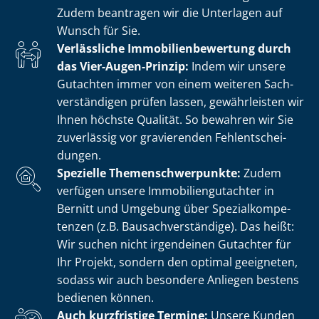
Zudem beantragen wir die Unterlagen auf
Wunsch für Sie.
Verlässliche Im­mo­bi­li­en­be­wer­tung durch
das Vier-Augen-Prinzip:
Indem wir unsere
Gutachten immer von einem weiteren Sach­
ver­stän­di­gen prüfen lassen, gewährleisten wir
Ihnen höchste Qualität. So bewahren wir Sie
zuverlässig vor gravierenden Fehl­ent­schei­
dun­gen.
Spezielle The­men­schwer­punk­te:
Zudem
verfügen unsere Im­mo­bi­li­en­gut­ach­ter in
Bernitt und Umgebung über Spe­zi­al­kom­pe­
ten­zen (z.B. Bau­sach­ver­stän­di­ge). Das heißt:
Wir suchen nicht irgendeinen Gutachter für
Ihr Projekt, sondern den optimal geeigneten,
sodass wir auch besondere Anliegen bestens
bedienen können.
Auch kurzfristige Termine:
Unsere Kunden