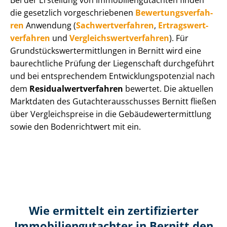
Bei der Erstellung von Im­mo­bi­li­en­gut­ach­ten finden
die gesetzlich vor­ge­schrie­be­nen
Be­wer­tungs­ver­fah­
ren
Anwendung (
Sach­wert­ver­fah­ren
,
Er­trags­wert­
ver­fah­ren
und
Ver­gleichs­wert­ver­fah­ren
). Für
Grund­stücks­wert­ermitt­lun­gen in Bernitt wird eine
baurechtliche Prüfung der Liegenschaft durchgeführt
und bei entsprechendem Ent­wick­lungs­po­ten­zi­al nach
dem
Re­si­du­al­wert­ver­fah­ren
bewertet. Die aktuellen
Marktdaten des Gut­ach­ter­aus­schus­ses Bernitt fließen
über Ver­gleichs­prei­se in die Ge­bäu­de­wert­ermitt­lung
sowie den Bodenrichtwert mit ein.
Wie ermittelt ein zertifizierter
Immobilien­gutachter in Bernitt den