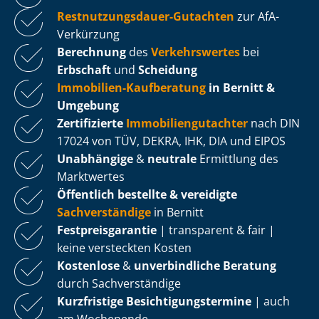
Rest­nut­zungs­dau­er-Gutachten
zur AfA-
Verkürzung
Berechnung
des
Verkehrswertes
bei
Erbschaft
und
Scheidung
Immobilien-Kaufberatung
in Bernitt &
Umgebung
Zertifizierte
Im­mo­bi­li­en­gut­ach­ter
nach DIN
17024 von TÜV, DEKRA, IHK, DIA und EIPOS
Unabhängige
&
neutrale
Ermittlung des
Marktwertes
Öffentlich bestellte & vereidigte
Sachverständige
in Bernitt
Fest­preis­ga­ran­tie
| transparent & fair |
keine versteckten Kosten
Kostenlose
&
unverbindliche Beratung
durch Sachverständige
Kurzfristige Be­sich­ti­gungs­ter­mi­ne
| auch
am Wochenende