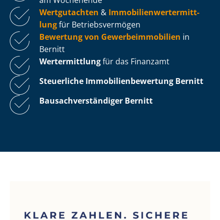
Wertgutachten
&
Im­mo­bi­li­en­wert­ermitt­
lung
für Be­triebs­ver­mö­gen
Bewertung von Ge­wer­be­im­mo­bi­li­en
in
Bernitt
Wertermittlung
für das Finanzamt
Steuerliche Im­mo­bi­li­en­be­wer­tung
Bernitt
Bau­sach­ver­stän­di­ger Bernitt