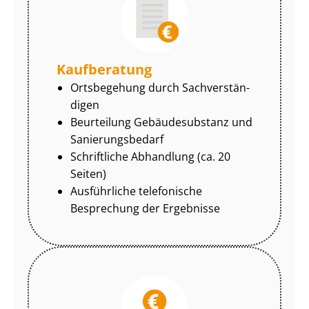
Kaufberatung
Ortsbegehung durch Sach­ver­stän­
di­gen
Beurteilung Gebäudesubstanz und
Sa­nie­rungs­be­darf
Schriftliche Abhandlung (ca. 20
Seiten)
Ausführliche telefonische
Besprechung der Ergebnisse