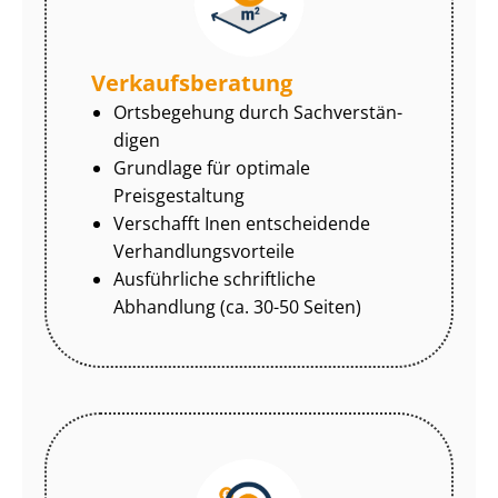
Ver­kaufs­be­ra­tung
Ortsbegehung durch Sach­ver­stän­
di­gen
Grundlage für optimale
Preisgestaltung
Verschafft Inen entscheidende
Ver­hand­lungs­vor­tei­le
Ausführliche schriftliche
Abhandlung (ca. 30-50 Seiten)