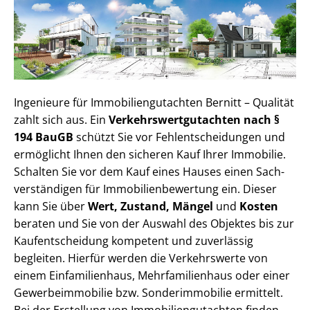
Ingenieure für Im­mo­bi­li­en­gut­ach­ten Bernitt – Qualität
zahlt sich aus. Ein
Ver­kehrs­wert­gut­ach­ten nach §
194 BauGB
schützt Sie vor Fehl­ent­schei­dun­gen und
ermöglicht Ihnen den sicheren Kauf Ihrer Immobilie.
Schalten Sie vor dem Kauf eines Hauses einen Sach­
ver­stän­di­gen für Im­mo­bi­li­en­be­wer­tung ein. Dieser
kann Sie über
Wert, Zustand, Mängel
und
Kosten
beraten und Sie von der Auswahl des Objektes bis zur
Kauf­ent­schei­dung kompetent und zuverlässig
begleiten. Hierfür werden die Verkehrswerte von
einem Einfamilienhaus, Mehr­fa­mi­li­en­haus oder einer
Ge­wer­be­im­mo­bi­lie bzw. Sonderimmobilie ermittelt.