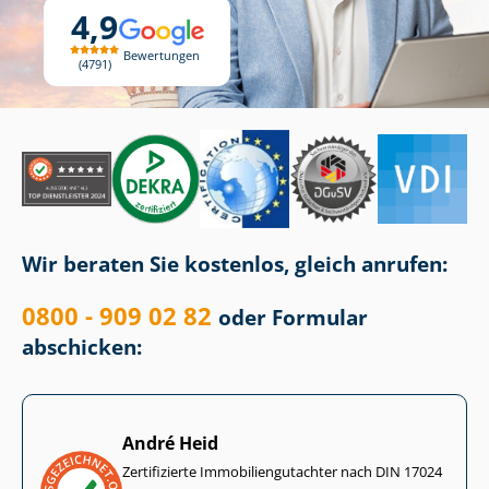
4,9
Bewertungen
4791
Wir beraten Sie kostenlos, gleich anrufen:
0800 - 909 02 82
oder Formular
abschicken:
André Heid
Zertifizierte Im­mo­bi­li­en­gut­ach­ter nach DIN 17024