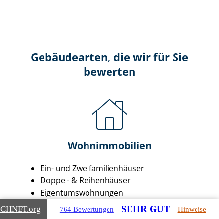
Gebäudearten, die wir für Sie
bewerten
Wohnimmobilien
Ein- und Zwei­fa­mi­li­en­häu­ser
Doppel- & Reihenhäuser
Ei­gen­tums­woh­nun­gen
Mehr­fa­mi­li­en­häu­ser
SEHR GUT
ICHNET
.org
764 Bewertungen
Hinweise
Wohn- & Geschäftshäuser