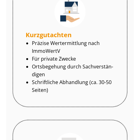
Kurzgutachten
Präzise Wertermittlung nach
ImmoWertV
Für private Zwecke
Ortsbegehung durch Sach­ver­stän­
di­gen
Schriftliche Abhandlung (ca. 30-50
Seiten)