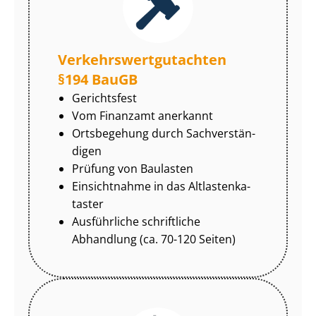
Ver­kehrs­wert­gut­ach­ten
§194 BauGB
Gerichtsfest
Vom Finanzamt anerkannt
Ortsbegehung durch Sach­ver­stän­
di­gen
Prüfung von Baulasten
Einsichtnahme in das Alt­las­ten­ka­
tas­ter
Ausführliche schriftliche
Abhandlung (ca. 70-120 Seiten)