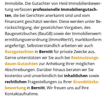
Immobilie. Die Gutachter von Heid Im­mo­bi­li­en­be­wer­
tung verfassen
professionelle Im­mo­bi­li­en­gut­ach­
ten
, die bei Gerichten anerkannt sind und vom
Finanzamt geschätzt werden. Diese werden unter Be­
rück­sich­ti­gung, der gesetzlichen Vorgaben, des
Baugesetzbuches (BauGB) sowie der Im­mo­bi­li­en­wert­
ermitt­lungs­ver­ord­nung (ImmoWertV), marktkonform
angefertigt. Selbst­ver­ständ­lich arbeiten wir auch
Kurzgutachten
in
Bernitt
für private Zwecke aus.
Gerne unterstützen wir Sie auch bei
Rest­nut­zungs­
dau­er-Gutachten
zur Anhebung Ihrer möglichen
Abschreibungen. Darüber hinaus beraten wir Sie
kostenlos und unverbindlich bei
inhaltlichen
sowie
rechtlichen
Fragestellungen zu Ihrer
Grund­stücks­
be­wer­tung
in
Bernitt
. Wir freuen uns auf Ihre
Kontaktaufnahme.