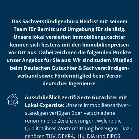
Das Sach­ver­stän­di­gen­bü­ro Heid ist mit seinem
Team für Bernitt und Umgebung für sie tätig.
Unsere lokal versierten Im­mo­bi­li­en­gut­ach­ter
kennen sich bestens mit den Im­mo­bi­li­en­prei­sen
vor Ort aus. Dabei zeichnen die folgenden Punkte
unser Angebot für Sie aus: Wir sind zudem Mitglied
beim Deutschen Gutachter & Sach­ver­stän­di­gen­
ver­band sowie Fördermitglied beim Verein
deutscher Ingenieure.
Ausschließlich zertifizierte Gutachter mit
Lokal-Expertise:
Unsere Im­mo­bi­li­en­sach­ver­
stän­di­gen verfügen über verschiedene
renommierte Zer­ti­fi­zie­run­gen, welche die
Qualität ihrer Wertermittlung bezeugen. Dazu
gehören TÜV, DEKRA, IHK, DIA und EIPOS.