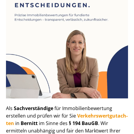
Als
Sachverständige
für Im­mo­bi­li­en­be­wer­tung
erstellen und prüfen wir für Sie
Ver­kehrs­wert­gut­ach­
ten
in
Bernitt
im Sinne des
§ 194 BauGB
. Wir
ermitteln unabhängig und fair den Marktwert Ihrer