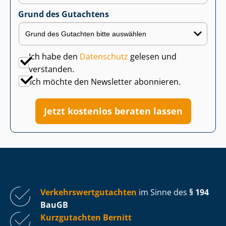
Grund des Gutachtens
Ich habe den
Datenschutz
gelesen und
verstanden.
Ich möchte den Newsletter abonnieren.
Jetzt kostenlos beraten lassen
Ver­kehrs­wert­gut­ach­ten
im Sinne des
§ 194
BauGB
Kurzgutachten Bernitt