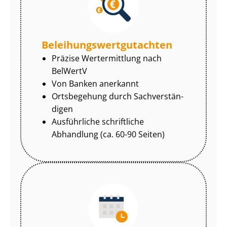
Be­lei­hungs­wert­gut­ach­ten
Präzise Wertermittlung nach
BelWertV
Von Banken anerkannt
Ortsbegehung durch Sach­ver­stän­
di­gen
Ausführliche schriftliche
Abhandlung (ca. 60-90 Seiten)