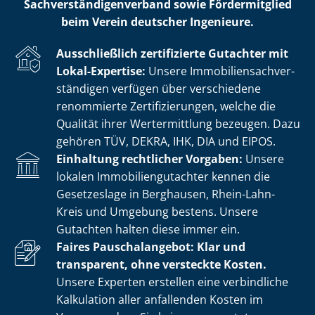
Sach­ver­stän­di­gen­ver­band sowie Fördermitglied
beim Verein deutscher Ingenieure.
Ausschließlich zertifizierte Gutachter mit
Lokal-Expertise:
Unsere Im­mo­bi­li­en­sach­ver­
stän­di­gen verfügen über verschiedene
renommierte Zer­ti­fi­zie­run­gen, welche die
Qualität ihrer Wertermittlung bezeugen. Dazu
gehören TÜV, DEKRA, IHK, DIA und EIPOS.
Einhaltung rechtlicher Vorgaben:
Unsere
lokalen Im­mo­bi­li­en­gut­ach­ter kennen die
Gesetzeslage in Berghausen, Rhein-Lahn-
Kreis und Umgebung bestens. Unsere
Gutachten halten diese immer ein.
Faires Pauschalangebot: Klar und
transparent, ohne versteckte Kosten.
Unsere Experten erstellen eine verbindliche
Kalkulation aller anfallenden Kosten im