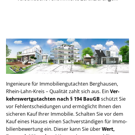
Ingenieure für Im­mo­bi­li­en­gut­ach­ten Berghausen,
Rhein-Lahn-Kreis – Qualität zahlt sich aus. Ein
Ver­
kehrs­wert­gut­ach­ten nach § 194 BauGB
schützt Sie
vor Fehl­ent­schei­dun­gen und ermöglicht Ihnen den
sicheren Kauf Ihrer Immobilie. Schalten Sie vor dem
Kauf eines Hauses einen Sach­ver­stän­di­gen für Im­mo­
bi­li­en­be­wer­tung ein. Dieser kann Sie über
Wert,