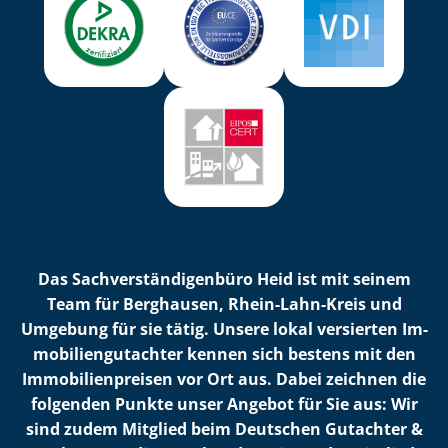
Das Sach­ver­stän­di­gen­bü­ro Heid ist mit seinem
Team für Berghausen, Rhein-Lahn-Kreis und
Umgebung für sie tätig. Unsere lokal versierten Im­
mo­bi­li­en­gut­ach­ter kennen sich bestens mit den
Im­mo­bi­li­en­prei­sen vor Ort aus. Dabei zeichnen die
folgenden Punkte unser Angebot für Sie aus: Wir
sind zudem Mitglied beim Deutschen Gutachter &