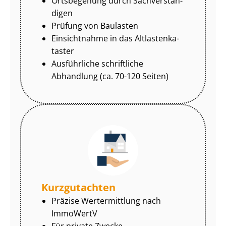
Ortsbegehung durch Sach­ver­stän­
di­gen
Prüfung von Baulasten
Einsichtnahme in das Alt­las­ten­ka­
tas­ter
Ausführliche schriftliche
Abhandlung (ca. 70-120 Seiten)
Kurzgutachten
Präzise Wertermittlung nach
ImmoWertV
Für private Zwecke