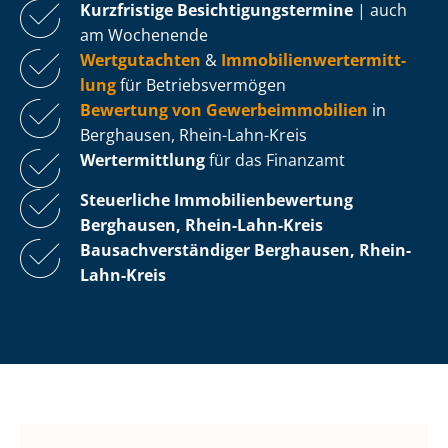
Kurzfristige Be­sich­ti­gungs­ter­mi­ne
| auch
am Wochenende
Wertgutachten
&
Im­mo­bi­li­en­wert­ermitt­
lung
für Be­triebs­ver­mö­gen
Bewertung von Ge­wer­be­im­mo­bi­li­en
in
Berghausen, Rhein-Lahn-Kreis
Wertermittlung
für das Finanzamt
Steuerliche Im­mo­bi­li­en­be­wer­tung
Berghausen, Rhein-Lahn-Kreis
Bau­sach­ver­stän­di­ger Berghausen, Rhein-
Lahn-Kreis