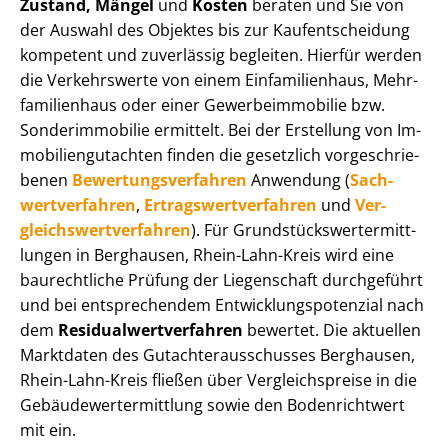
Zustand, Mängel
und
Kosten
beraten und Sie von
der Auswahl des Objektes bis zur Kauf­ent­schei­dung
kompetent und zuverlässig begleiten. Hierfür werden
die Verkehrswerte von einem Einfamilienhaus, Mehr­
fa­mi­li­en­haus oder einer Ge­wer­be­im­mo­bi­lie bzw.
Sonderimmobilie ermittelt. Bei der Erstellung von Im­
mo­bi­li­en­gut­ach­ten finden die gesetzlich vor­ge­schrie­
be­nen
Be­wer­tungs­ver­fah­ren
Anwendung (
Sach­
wert­ver­fah­ren
,
Er­trags­wert­ver­fah­ren
und
Ver­
gleichs­wert­ver­fah­ren
). Für Grund­stücks­wert­ermitt­
lun­gen in Berghausen, Rhein-Lahn-Kreis wird eine
baurechtliche Prüfung der Liegenschaft durchgeführt
und bei entsprechendem Ent­wick­lungs­po­ten­zi­al nach
dem
Re­si­du­al­wert­ver­fah­ren
bewertet. Die aktuellen
Marktdaten des Gut­ach­ter­aus­schus­ses Berghausen,
Rhein-Lahn-Kreis fließen über Ver­gleichs­prei­se in die
Ge­bäu­de­wert­ermitt­lung sowie den Bodenrichtwert
mit ein.