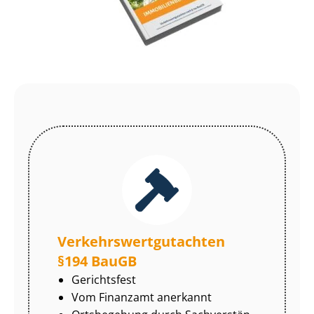
Ver­kehrs­wert­gut­ach­ten
§194 BauGB
Gerichtsfest
Vom Finanzamt anerkannt