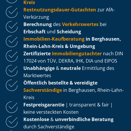
Kreis
Rest­nut­zungs­dau­er-Gutachten
zur AfA-
Verkürzung
Berechnung
des
Verkehrswertes
bei
Erbschaft
und
Scheidung
Immobilien-Kaufberatung
in Berghausen,
Rhein-Lahn-Kreis & Umgebung
Zertifizierte
Im­mo­bi­li­en­gut­ach­ter
nach DIN
17024 von TÜV, DEKRA, IHK, DIA und EIPOS
Unabhängige
&
neutrale
Ermittlung des
Marktwertes
Öffentlich bestellte & vereidigte
Sachverständige
in Berghausen, Rhein-Lahn-
Kreis
Fest­preis­ga­ran­tie
| transparent & fair |
keine versteckten Kosten
Kostenlose
&
unverbindliche Beratung
durch Sachverständige