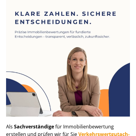
Als
Sachverständige
für Im­mo­bi­li­en­be­wer­tung
erstellen und prüfen wir für Sie
Ver­kehrs­wert­gut­ach­