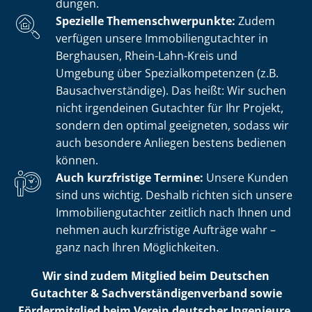
dun­gen.
Spezielle The­men­schwer­punk­te:
Zudem
verfügen unsere Im­mo­bi­li­en­gut­ach­ter in
Berghausen, Rhein-Lahn-Kreis und
Umgebung über Spe­zi­al­kom­pe­ten­zen (z.B.
Bau­sach­ver­stän­di­ge). Das heißt: Wir suchen
nicht irgendeinen Gutachter für Ihr Projekt,
sondern den optimal geeigneten, sodass wir
auch besondere Anliegen bestens bedienen
können.
Auch kurzfristige Termine:
Unsere Kunden
sind uns wichtig. Deshalb richten sich unsere
Im­mo­bi­li­en­gut­ach­ter zeitlich nach Ihnen und
nehmen auch kurzfristige Aufträge wahr –
ganz nach Ihren Möglichkeiten.
Wir sind zudem Mitglied beim Deutschen
Gutachter & Sach­ver­stän­di­gen­ver­band sowie
Fördermitglied beim Verein deutscher Ingenieure.