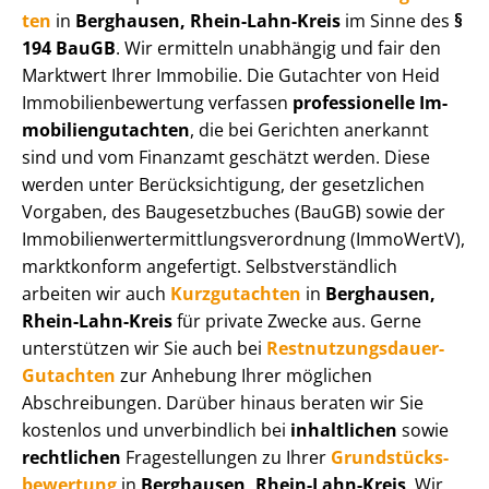
ten
in
Berghausen, Rhein-Lahn-Kreis
im Sinne des
§
194 BauGB
. Wir ermitteln unabhängig und fair den
Marktwert Ihrer Immobilie. Die Gutachter von Heid
Im­mo­bi­li­en­be­wer­tung verfassen
professionelle Im­
mo­bi­li­en­gut­ach­ten
, die bei Gerichten anerkannt
sind und vom Finanzamt geschätzt werden. Diese
werden unter Be­rück­sich­ti­gung, der gesetzlichen
Vorgaben, des Baugesetzbuches (BauGB) sowie der
Im­mo­bi­li­en­wert­ermitt­lungs­ver­ord­nung (ImmoWertV),
marktkonform angefertigt. Selbst­ver­ständ­lich
arbeiten wir auch
Kurzgutachten
in
Berghausen,
Rhein-Lahn-Kreis
für private Zwecke aus. Gerne
unterstützen wir Sie auch bei
Rest­nut­zungs­dau­er-
Gutachten
zur Anhebung Ihrer möglichen
Abschreibungen. Darüber hinaus beraten wir Sie
kostenlos und unverbindlich bei
inhaltlichen
sowie
rechtlichen
Fragestellungen zu Ihrer
Grund­stücks­
be­wer­tung
in
Berghausen, Rhein-Lahn-Kreis
. Wir