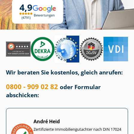
4,9
Bewertungen
4791
Wir beraten Sie kostenlos, gleich anrufen:
0800 - 909 02 82
oder Formular
abschicken:
André Heid
Zertifizierte Im­mo­bi­li­en­gut­ach­ter nach DIN 17024