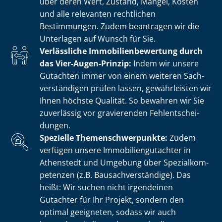
über deren Wert, Zustand, Mängel, Kosten
und alle relevanten rechtlichen
Bestimmungen. Zudem beantragen wir die
Unterlagen auf Wunsch für Sie.
Verlässliche Im­mo­bi­li­en­be­wer­tung durch
das Vier-Augen-Prinzip:
Indem wir unsere
Gutachten immer von einem weiteren Sach­
ver­stän­di­gen prüfen lassen, gewährleisten wir
Ihnen höchste Qualität. So bewahren wir Sie
zuverlässig vor gravierenden Fehl­ent­schei­
dun­gen.
Spezielle The­men­schwer­punk­te:
Zudem
verfügen unsere Im­mo­bi­li­en­gut­ach­ter in
Athenstedt und Umgebung über Spe­zi­al­kom­
pe­ten­zen (z.B. Bau­sach­ver­stän­di­ge). Das
heißt: Wir suchen nicht irgendeinen
Gutachter für Ihr Projekt, sondern den
optimal geeigneten, sodass wir auch