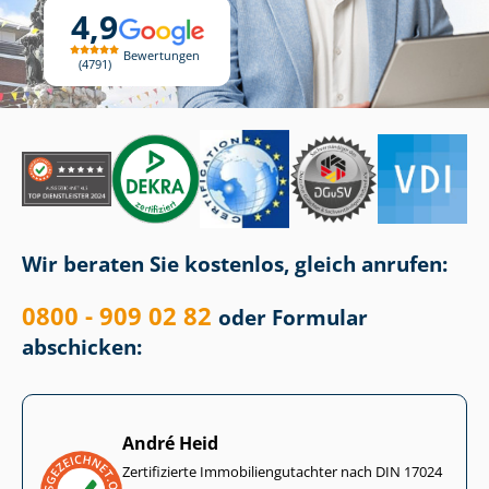
4,9
Bewertungen
4791
Wir beraten Sie kostenlos, gleich anrufen:
0800 - 909 02 82
oder Formular
abschicken:
André Heid
Zertifizierte Im­mo­bi­li­en­gut­ach­ter nach DIN 17024