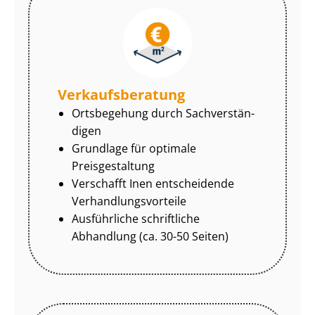
Ver­kaufs­be­ra­tung
Ortsbegehung durch Sach­ver­stän­
di­gen
Grundlage für optimale
Preisgestaltung
Verschafft Inen entscheidende
Ver­hand­lungs­vor­tei­le
Ausführliche schriftliche
Abhandlung (ca. 30-50 Seiten)