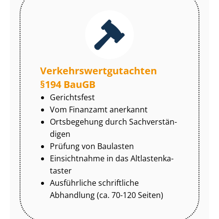
Ver­kehrs­wert­gut­ach­ten
§194 BauGB
Gerichtsfest
Vom Finanzamt anerkannt
Ortsbegehung durch Sach­ver­stän­
di­gen
Prüfung von Baulasten
Einsichtnahme in das Alt­las­ten­ka­
tas­ter
Ausführliche schriftliche
Abhandlung (ca. 70-120 Seiten)