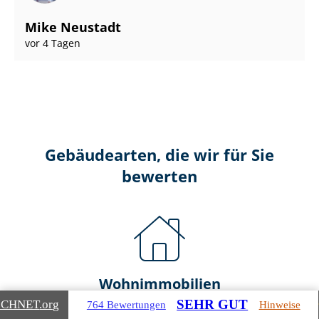
Mike Neustadt
vor 4 Tagen
Gebäudearten, die wir für Sie
bewerten
Wohnimmobilien
SEHR GUT
ICHNET
.org
764 Bewertungen
Hinweise
Ein- und Zwei­fa­mi­li­en­häu­ser