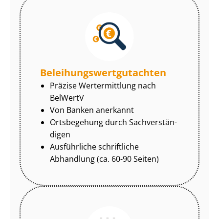
Be­lei­hungs­wert­gut­ach­ten
Präzise Wertermittlung nach
BelWertV
Von Banken anerkannt
Ortsbegehung durch Sach­ver­stän­
di­gen
Ausführliche schriftliche
Abhandlung (ca. 60-90 Seiten)