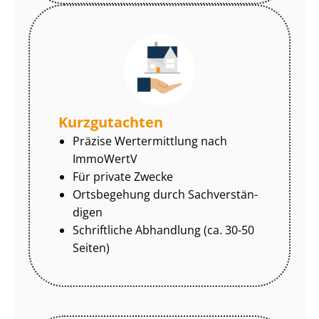
Kurzgutachten
Präzise Wertermittlung nach
ImmoWertV
Für private Zwecke
Ortsbegehung durch Sach­ver­stän­
di­gen
Schriftliche Abhandlung (ca. 30-50
Seiten)