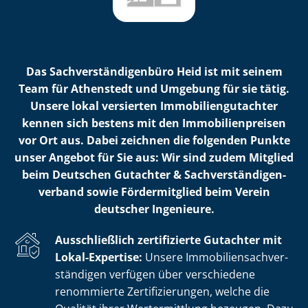
Das Sach­ver­stän­di­gen­bü­ro Heid ist mit seinem
Team für Athenstedt und Umgebung für sie tätig.
Unsere lokal versierten Im­mo­bi­li­en­gut­ach­ter
kennen sich bestens mit den Im­mo­bi­li­en­prei­sen
vor Ort aus. Dabei zeichnen die folgenden Punkte
unser Angebot für Sie aus: Wir sind zudem Mitglied
beim Deutschen Gutachter & Sach­ver­stän­di­gen­
ver­band sowie Fördermitglied beim Verein
deutscher Ingenieure.
Ausschließlich zertifizierte Gutachter mit
Lokal-Expertise:
Unsere Im­mo­bi­li­en­sach­ver­
stän­di­gen verfügen über verschiedene
renommierte Zer­ti­fi­zie­run­gen, welche die