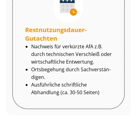
Rest­nut­zungs­dau­er-
Gutachten
Nachweis für verkürzte AfA z.B.
durch technischen Verschleiß oder
wirtschaftliche Entwertung.
Ortsbegehung durch Sach­ver­stän­
di­gen.
Ausführliche schriftliche
Abhandlung (ca. 30-50 Seiten)