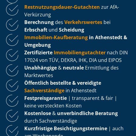
Rest­nut­zungs­dau­er-Gutachten
zur AfA-
Verkürzung
Berechnung
des
Verkehrswertes
bei
Erbschaft
und
Scheidung
Immobilien-Kaufberatung
in Athenstedt &
Umgebung
Zertifizierte
Im­mo­bi­li­en­gut­ach­ter
nach DIN
17024 von TÜV, DEKRA, IHK, DIA und EIPOS
Unabhängige
&
neutrale
Ermittlung des
Marktwertes
Öffentlich bestellte & vereidigte
Sachverständige
in Athenstedt
Fest­preis­ga­ran­tie
| transparent & fair |
keine versteckten Kosten
Kostenlose
&
unverbindliche Beratung
durch Sachverständige
Kurzfristige Be­sich­ti­gungs­ter­mi­ne
| auch
am Wochenende