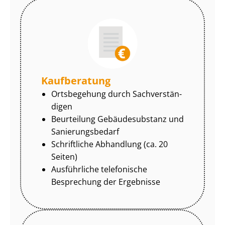
Kaufberatung
Ortsbegehung durch Sach­ver­stän­
di­gen
Beurteilung Gebäudesubstanz und
Sa­nie­rungs­be­darf
Schriftliche Abhandlung (ca. 20
Seiten)
Ausführliche telefonische
Besprechung der Ergebnisse