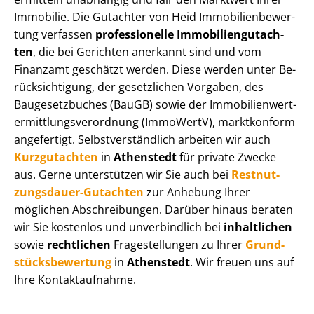
Immobilie. Die Gutachter von Heid Im­mo­bi­li­en­be­wer­
tung verfassen
professionelle Im­mo­bi­li­en­gut­ach­
ten
, die bei Gerichten anerkannt sind und vom
Finanzamt geschätzt werden. Diese werden unter Be­
rück­sich­ti­gung, der gesetzlichen Vorgaben, des
Baugesetzbuches (BauGB) sowie der Im­mo­bi­li­en­wert­
ermitt­lungs­ver­ord­nung (ImmoWertV), marktkonform
angefertigt. Selbst­ver­ständ­lich arbeiten wir auch
Kurzgutachten
in
Athenstedt
für private Zwecke
aus. Gerne unterstützen wir Sie auch bei
Rest­nut­
zungs­dau­er-Gutachten
zur Anhebung Ihrer
möglichen Abschreibungen. Darüber hinaus beraten
wir Sie kostenlos und unverbindlich bei
inhaltlichen
sowie
rechtlichen
Fragestellungen zu Ihrer
Grund­
stücks­be­wer­tung
in
Athenstedt
. Wir freuen uns auf
Ihre Kontaktaufnahme.