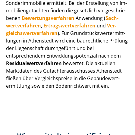
Sonderimmobilie ermittelt. Bei der Erstellung von Im­
mo­bi­li­en­gut­ach­ten finden die gesetzlich vor­ge­schrie­
be­nen
Be­wer­tungs­ver­fah­ren
Anwendung (
Sach­
wert­ver­fah­ren
,
Er­trags­wert­ver­fah­ren
und
Ver­
gleichs­wert­ver­fah­ren
). Für Grund­stücks­wert­ermitt­
lun­gen in Athenstedt wird eine baurechtliche Prüfung
der Liegenschaft durchgeführt und bei
entsprechendem Ent­wick­lungs­po­ten­zi­al nach dem
Re­si­du­al­wert­ver­fah­ren
bewertet. Die aktuellen
Marktdaten des Gut­ach­ter­aus­schus­ses Athenstedt
fließen über Ver­gleichs­prei­se in die Ge­bäu­de­wert­
ermitt­lung sowie den Bodenrichtwert mit ein.