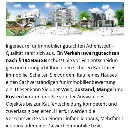
Ingenieure für Im­mo­bi­li­en­gut­ach­ten Athenstedt –
Qualität zahlt sich aus. Ein
Ver­kehrs­wert­gut­ach­ten
nach § 194 BauGB
schützt Sie vor Fehl­ent­schei­dun­
gen und ermöglicht Ihnen den sicheren Kauf Ihrer
Immobilie. Schalten Sie vor dem Kauf eines Hauses
einen Sach­ver­stän­di­gen für Im­mo­bi­li­en­be­wer­tung
ein. Dieser kann Sie über
Wert, Zustand, Mängel
und
Kosten
beraten und Sie von der Auswahl des
Objektes bis zur Kauf­ent­schei­dung kompetent und
zuverlässig begleiten. Hierfür werden die
Verkehrswerte von einem Einfamilienhaus, Mehr­fa­mi­l
i­en­haus oder einer Ge­wer­be­im­mo­bi­lie bzw.