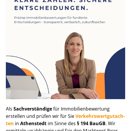
Als
Sachverständige
für Im­mo­bi­li­en­be­wer­tung
erstellen und prüfen wir für Sie
Ver­kehrs­wert­gut­ach­
ten
in
Athenstedt
im Sinne des
§ 194 BauGB
. Wir
ermitteln unabhängig und fair den Marktwert Ihrer