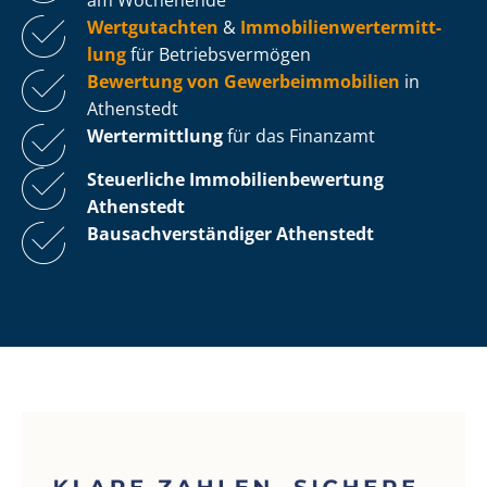
Wertgutachten
&
Im­mo­bi­li­en­wert­ermitt­
lung
für Be­triebs­ver­mö­gen
Bewertung von Ge­wer­be­im­mo­bi­li­en
in
Athenstedt
Wertermittlung
für das Finanzamt
Steuerliche Im­mo­bi­li­en­be­wer­tung
Athenstedt
Bau­sach­ver­stän­di­ger Athenstedt