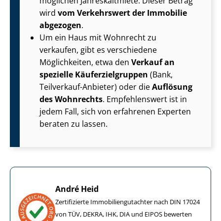
möglichen Jahreskaltmiete. Dieser Betrag
wird
vom Verkehrswert der Immobilie
abgezogen
.
Um ein Haus mit Wohnrecht zu
verkaufen, gibt es verschiedene
Möglichkeiten, etwa den
Verkauf an
spezielle Käu­fer­ziel­grup­pen
(Bank,
Teilverkauf-Anbieter) oder die
Auflösung
des Wohnrechts
. Empfehlenswert ist in
jedem Fall, sich von erfahrenen Experten
beraten zu lassen.
André Heid
Zertifizierte Im­mo­bi­li­en­gut­ach­ter nach DIN 17024
von TÜV, DEKRA, IHK, DIA und EIPOS bewerten