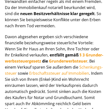
Verwandten einfacher regeln als mit einem Fremden.
Da der Immobilienkauf notariell beurkundet wird,
sind die
neuen Be­sitz­ver­hält­nis­se klar geregelt
. So
können Sie beispielsweise Konflikte unter den Erben
nach Ihrem Tod vermeiden.
Davon abgesehen ergeben sich verschiedene
finanzielle beziehungsweise steuerliche Vorteile:
Wenn Sie Ihr Haus an Ihren Sohn, Ihre Tochter oder
Ihr Enkelkind verkaufen,
entfällt gemäß
§ 3 Grund­er­
werbs­steu­er­ge­setz
die
Grund­er­werb­steu­er
. Bei
einem Verkauf sparen Sie außerdem die
Schen­kungs­
steu­er
sowie
Erb­schafts­steu­er auf Immobilien
. Indem
Sie sich von Ihrem (Enkel-)Kind ein Wohnrecht
einräumen lassen, wird der Verkaufspreis dadurch
automatisch gedrückt. Somit sinken auch die Kosten
des Käufers für Notar und Grundbuchamt. Somit
spart auch Ihr Abkömmling reichlich Geld beim