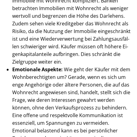
Immobilie mit Wohnrecht kompliziert. Banken
betrachten Immobilien mit Wohnrecht als weniger
wertvoll und begrenzen die Höhe des Darlehens.
Zudem sehen viele Kreditgeber das Wohnrecht als
Risiko, da die Nutzung der Immobilie eingeschränkt
ist und eine Wie­der­ver­wer­tung bei Zah­lungs­aus­fäl­
len schwieriger wird. Käufer müssen oft höhere Ei­
gen­ka­pi­tal­an­tei­le aufbringen. Dies schränkt die
Zielgruppe weiter ein.
Emotionale Aspekte:
Wie geht der Käufer mit dem
Wohn­be­rech­tig­ten um? Gerade, wenn es sich um
enge Angehörige oder ältere Personen, die auf das
Wohnrecht angewiesen sind, handelt, stellt sich die
Frage, wie deren Interessen gewahrt werden
können, ohne den Verkaufsprozess zu behindern.
Eine offene und respektvolle Kommunikation ist
essenziell, um Spannungen zu vermeiden.
Emotional belastend kann es bei persönlicher