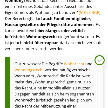
Wohnungsrecht
ist das Recht „ein Gebäude oder
einen Teil eines Gebäudes unter Ausschluss des
Eigentümers als Wohnung zu benutzen“
(§1093 BGB
).
Der Berechtigte darf
auch Fa­mi­li­en­mit­glie­der,
Hausangestellte oder Pflegekräfte aufnehmen
. Es
kann sowohl ein
lebenslanges oder zeitlich
befristetes Wohnungsrecht
eingeräumt werden. Es
ist jedoch
nicht übertragbar
, darf also nicht verkauft,
verschenkt oder vererbt werden.
Gut zu wissen: Die Begriffe
Wohnrecht
und
Wohnungsrecht
werden häufig vermischt.
Wenn vom „Wohnrecht“ die Rede ist, wird
meist das „Wohnungsrecht“ gemeint, also
das Recht, eine Immobilie allein zu nutzen.
Dagegen handelt es sich beim sogenannten
Wohnrecht juristisch gesehen lediglich um
das Recht der Mitbenutzung einer