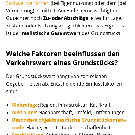
Sach­wert­ver­fah­ren
(bei Eigennutzung) oder dem (bei
Vermietung) ermittelt. Am Ende berücksichtigt der
Gutachter noch
Zu- oder Abschläge
, etwa für Lage,
Zustand oder Nut­zungs­mög­lich­kei­ten. Das Ergebnis
ist der
realistische Gesamtwert
des Grundstücks.
Welche Faktoren beeinflussen den
Verkehrswert eines Grundstücks?
Der Grundstückswert hängt von zahlreichen
Gegebenheiten ab. Entscheidende Ein­fluss­fak­to­ren
sind:
Makrolage
: Region, Infrastruktur, Kaufkraft
Mikrolage
: Nachbarschaft, Umfeld, Entfernungen
Besondere ob­jekt­spe­zi­fi­sche Grund­stücks­merk­
ma­le
: Fläche, Schnitt, Bo­den­be­schaf­fen­heit