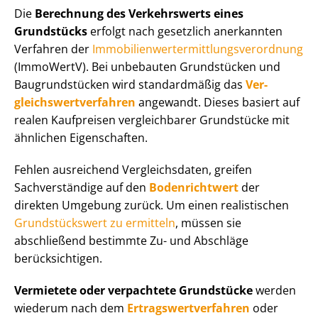
Die
Berechnung des Verkehrswerts eines
Grundstücks
erfolgt nach gesetzlich anerkannten
Verfahren der
Im­mo­bi­li­en­wert­ermitt­lungs­ver­ord­nung
(ImmoWertV). Bei unbebauten Grundstücken und
Baugrundstücken wird standardmäßig das
Ver­
gleichs­wert­ver­fah­ren
angewandt. Dieses basiert auf
realen Kaufpreisen vergleichbarer Grundstücke mit
ähnlichen Eigenschaften.
Fehlen ausreichend Vergleichsdaten, greifen
Sachverständige auf den
Bodenrichtwert
der
direkten Umgebung zurück. Um einen realistischen
Grundstückswert zu ermitteln
, müssen sie
abschließend bestimmte Zu- und Abschläge
berücksichtigen.
Vermietete oder verpachtete Grundstücke
werden
wiederum nach dem
Er­trags­wert­ver­fah­ren
oder