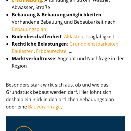
Erschließung
: Anbindung an Strom, Wasser,
Abwasser, Straße
Bebauung & Be­bau­ungs­mög­lich­kei­ten
:
Vorhandene Bebauung und Bebaubarkeit nach
Bebauungsplan
Bo­den­be­schaf­fen­heit
:
Altlasten
, Tragfähigkeit
Rechtliche Belastungen
:
Grund­dienst­bar­kei­ten
,
Baulasten
,
Erbbaurechte
, …
Markt­ver­hält­nis­se
: Angebot und Nachfrage in der
Region
Besonders stark wirkt sich aus, ob und wie das
Grundstück bebaut werden darf. Hier lohnt sich
deshalb ein Blick in den örtlichen Bebauungsplan
oder eine
Bauvoranfrage
.