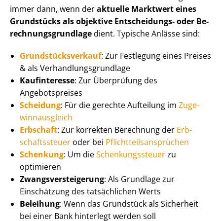
immer dann, wenn der
aktuelle Marktwert eines
Grundstücks als objektive Entscheidungs- oder Be­
rech­nungs­grund­la­ge
dient. Typische Anlässe sind:
Grund­stücks­ver­kauf
: Zur Festlegung eines Preises
& als Ver­hand­lungs­grund­la­ge
Kaufinteresse
: Zur Überprüfung des
Angebotspreises
Scheidung
: Für die gerechte Aufteilung im
Zu­ge­
winn­aus­gleich
Erbschaft
: Zur korrekten Berechnung der
Erb­
schafts­steu­er
oder bei
Pflicht­teils­an­sprü­chen
Schenkung
: Um die
Schen­kungs­steu­er
zu
optimieren
Zwangs­ver­stei­ge­rung
: Als Grundlage zur
Einschätzung des tatsächlichen Werts
Beleihung
: Wenn das Grundstück als Sicherheit
bei einer Bank hinterlegt werden soll