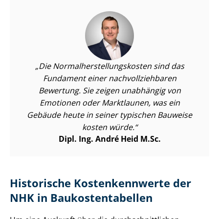
Die Nor­mal­her­stel­lungs­kos­ten sind das
Fundament einer nach­voll­zieh­ba­ren
Bewertung. Sie zeigen unabhängig von
Emotionen oder Marktlaunen, was ein
Gebäude heute in seiner typischen Bauweise
kosten würde.
Dipl. Ing. André Heid M.Sc.
Historische Kostenkennwerte der
NHK in Bau­kos­ten­ta­bel­len