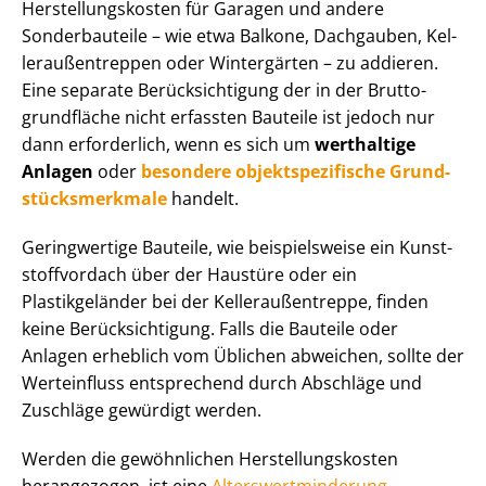
Her­stel­lungs­kos­ten für Garagen und andere
Sonderbauteile – wie etwa Balkone, Dachgauben, Kel­
ler­au­ßen­trep­pen oder Wintergärten – zu addieren.
Eine separate Be­rück­sich­ti­gung der in der Brut­to­
grund­flä­che nicht erfassten Bauteile ist jedoch nur
dann erforderlich, wenn es sich um
werthaltige
Anlagen
oder
besondere ob­jekt­spe­zi­fi­sche Grund­
stücks­merk­ma­le
handelt.
Geringwertige Bauteile, wie beispielsweise ein Kunst­
stoff­vor­dach über der Haustüre oder ein
Plastikgeländer bei der Kel­ler­au­ßen­trep­pe, finden
keine Be­rück­sich­ti­gung. Falls die Bauteile oder
Anlagen erheblich vom Üblichen abweichen, sollte der
Werteinfluss entsprechend durch Abschläge und
Zuschläge gewürdigt werden.
Werden die gewöhnlichen Her­stel­lungs­kos­ten