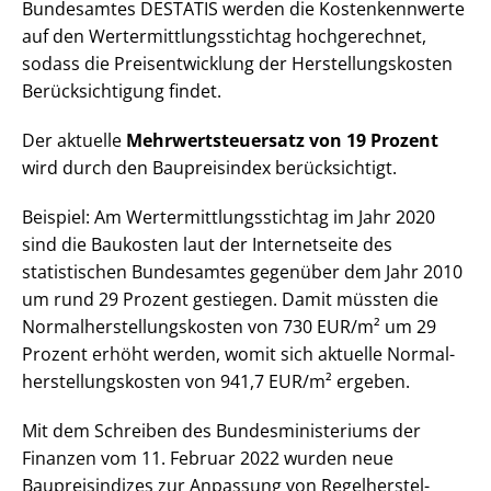
Bundesamtes DESTATIS werden die Kostenkennwerte
auf den Wert­ermitt­lungs­stich­tag hochgerechnet,
sodass die Preis­ent­wick­lung der Her­stel­lungs­kos­ten
Be­rück­sich­ti­gung findet.
Der aktuelle
Mehr­wert­steu­er­satz von 19 Prozent
wird durch den Baupreisindex berücksichtigt.
Beispiel: Am Wert­ermitt­lungs­stich­tag im Jahr 2020
sind die Baukosten laut der Internetseite des
statistischen Bundesamtes gegenüber dem Jahr 2010
um rund 29 Prozent gestiegen. Damit müssten die
Nor­mal­her­stel­lungs­kos­ten von 730 EUR/m² um 29
Prozent erhöht werden, womit sich aktuelle Nor­mal­
her­stel­lungs­kos­ten von 941,7 EUR/m² ergeben.
Mit dem Schreiben des Bun­des­mi­nis­te­ri­ums der
Finanzen vom 11. Februar 2022 wurden neue
Baupreisindizes zur Anpassung von Re­gel­her­stel­