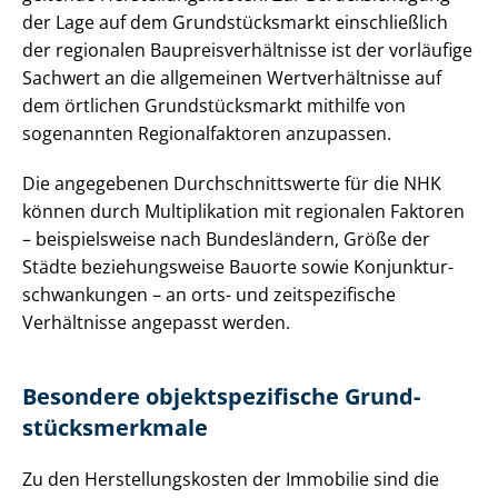
der Lage auf dem Grund­stücks­markt einschließlich
der regionalen Bau­preis­ver­hält­nis­se ist der vorläufige
Sachwert an die allgemeinen Wert­ver­hält­nis­se auf
dem örtlichen Grund­stücks­markt mithilfe von
sogenannten Re­gio­nal­fak­to­ren anzupassen.
Die angegebenen Durch­schnitts­wer­te für die NHK
können durch Multiplikation mit regionalen Faktoren
– beispielsweise nach Bundesländern, Größe der
Städte beziehungsweise Bauorte sowie Kon­junk­tur­
schwan­kun­gen – an orts- und zeitspezifische
Verhältnisse angepasst werden.
Besondere ob­jekt­spe­zi­fi­sche Grund­
stücks­merk­ma­le
Zu den Her­stel­lungs­kos­ten der Immobilie sind die