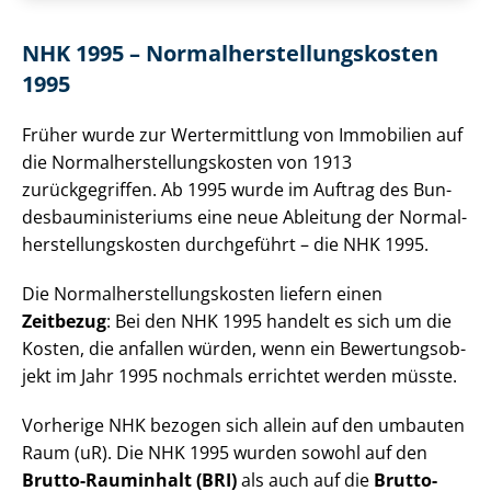
NHK 1995 – Nor­mal­her­stel­lungs­kos­ten
1995
Früher wurde zur Wertermittlung von Immobilien auf
die Nor­mal­her­stel­lungs­kos­ten von 1913
zurückgegriffen. Ab 1995 wurde im Auftrag des Bun­
des­bau­mi­nis­te­ri­ums eine neue Ableitung der Nor­mal­
her­stel­lungs­kos­ten durchgeführt – die NHK 1995.
Die Nor­mal­her­stel­lungs­kos­ten liefern einen
Zeitbezug
: Bei den NHK 1995 handelt es sich um die
Kosten, die anfallen würden, wenn ein Be­wer­tungs­ob­
jekt im Jahr 1995 nochmals errichtet werden müsste.
Vorherige NHK bezogen sich allein auf den umbauten
Raum (uR). Die NHK 1995 wurden sowohl auf den
Brutto-Rauminhalt (BRI)
als auch auf die
Brut­to­