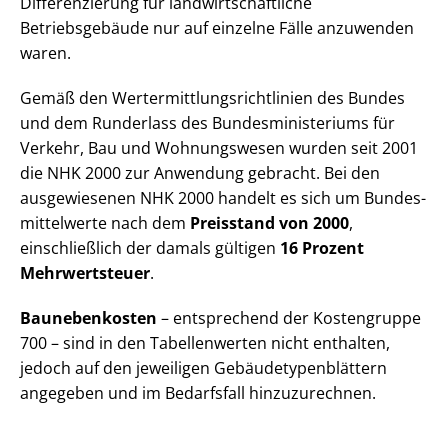
Differenzierung für land­wirt­schaft­li­che
Betriebsgebäude nur auf einzelne Fälle anzuwenden
waren.
Gemäß den Wert­ermitt­lungs­richt­li­ni­en des Bundes
und dem Runderlass des Bun­des­mi­nis­te­ri­ums für
Verkehr, Bau und Wohnungswesen wurden seit 2001
die NHK 2000 zur Anwendung gebracht. Bei den
ausgewiesenen NHK 2000 handelt es sich um Bun­des­
mit­tel­wer­te nach dem
Preisstand von 2000
,
einschließlich der damals gültigen
16 Prozent
Mehrwertsteuer
.
Baunebenkosten
– entsprechend der Kostengruppe
700 – sind in den Tabellenwerten nicht enthalten,
jedoch auf den jeweiligen Ge­bäu­de­ty­pen­blät­tern
angegeben und im Bedarfsfall hinzuzurechnen.