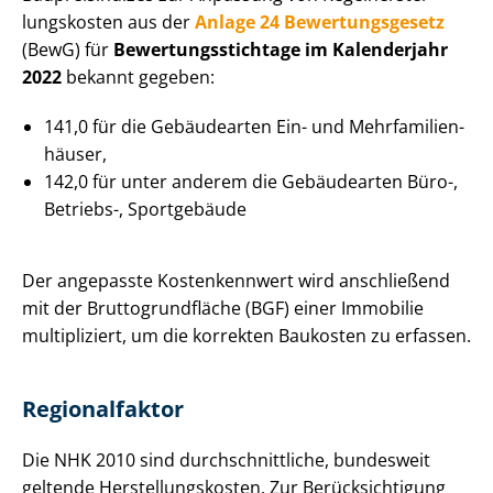
lungs­kos­ten aus der
Anlage 24 Be­wer­tungs­ge­setz
(BewG) für
Be­wer­tungs­stich­ta­ge im Kalenderjahr
2022
bekannt gegeben:
141,0 für die Gebäudearten Ein- und Mehr­fa­mi­li­en­
häu­ser,
142,0 für unter anderem die Gebäudearten Büro-,
Betriebs-, Sportgebäude
Der angepasste Kostenkennwert wird anschließend
mit der Brut­to­grund­flä­che (BGF) einer Immobilie
multipliziert, um die korrekten Baukosten zu erfassen.
Regionalfaktor
Die NHK 2010 sind durch­schnitt­li­che, bundesweit
geltende Her­stel­lungs­kos­ten. Zur Be­rück­sich­ti­gung