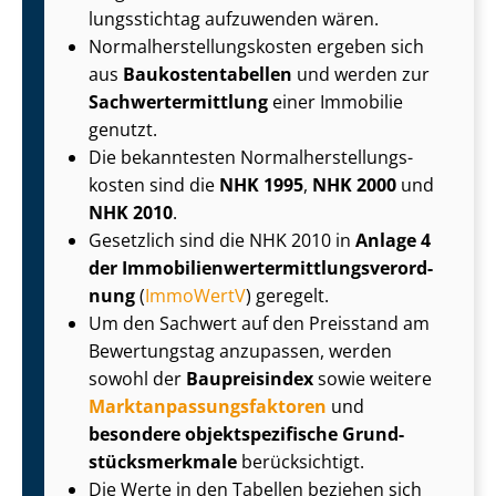
lungs­stich­tag aufzuwenden wären.
Nor­mal­her­stel­lungs­kos­ten ergeben sich
aus
Bau­kos­ten­ta­bel­len
und werden zur
Sach­wert­ermitt­lung
einer Immobilie
genutzt.
Die bekanntesten Nor­mal­her­stel­lungs­
kos­ten sind die
NHK 1995
,
NHK 2000
und
NHK 2010
.
Gesetzlich sind die NHK 2010 in
Anlage 4
der Im­mo­bi­li­en­wert­ermitt­lungs­ver­ord­
nung
(
ImmoWertV
) geregelt.
Um den Sachwert auf den Preisstand am
Bewertungstag anzupassen, werden
sowohl der
Baupreisindex
sowie weitere
Markt­an­pas­sungs­fak­to­ren
und
besondere ob­jekt­spe­zi­fi­sche Grund­
stücks­merk­ma­le
berücksichtigt.
Die Werte in den Tabellen beziehen sich