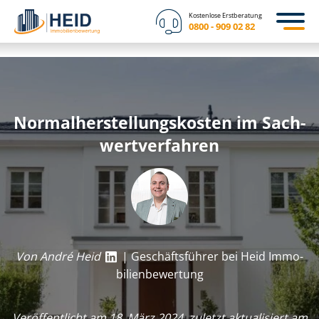
Kostenlose Erstberatung
0800 - 909 02 82
Nor­mal­her­stel­lungs­kos­ten im Sach­
wert­ver­fah­ren
Von André Heid
| Geschäftsführer bei Heid Im­mo­
bi­li­en­be­wer­tung
Veröffentlicht am 18. März 2024, zuletzt aktualisiert am