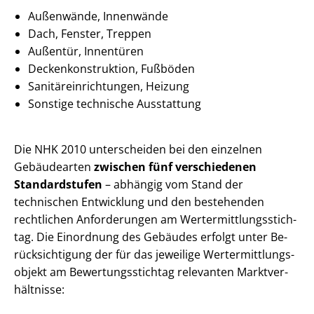
Außenwände, Innenwände
Dach, Fenster, Treppen
Außentür, Innentüren
De­cken­kon­struk­ti­on, Fußböden
Sa­ni­tär­ein­rich­tun­gen, Heizung
Sonstige technische Ausstattung
Die NHK 2010 unterscheiden bei den einzelnen
Gebäudearten
zwischen fünf verschiedenen
Standardstufen
– abhängig vom Stand der
technischen Entwicklung und den bestehenden
rechtlichen Anforderungen am Wert­ermitt­lungs­stich­
tag. Die Einordnung des Gebäudes erfolgt unter Be­
rück­sich­ti­gung der für das jeweilige Wert­ermitt­lungs­
ob­jekt am Be­wer­tungs­stich­tag relevanten Markt­ver­
hält­nis­se: