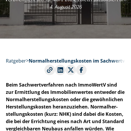
4. August 2026
Ratgeber
Nor­mal­her­stel­lungs­kos­ten im Sach­wert­ver­
Beim Sach­wert­ver­fah­ren nach ImmoWertV sind
zur Ermittlung des Im­mo­bi­li­en­wer­tes entweder die
Nor­mal­her­stel­lungs­kos­ten oder die gewöhnlichen
Her­stel­lungs­kos­ten heranzuziehen. Nor­mal­her­
stel­lungs­kos­ten (kurz: NHK) sind dabei die Kosten,
die bei der Errichtung eines nach Art und Standard
vergleichbaren Neubaus anfallen würden. Wie