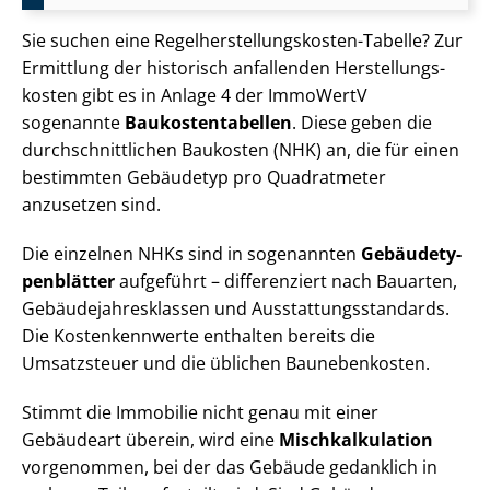
Sie suchen eine Re­gel­her­stel­lungs­kos­ten-Tabelle? Zur
Ermittlung der historisch anfallenden Her­stel­lungs­
kos­ten gibt es in Anlage 4 der ImmoWertV
sogenannte
Bau­kos­ten­ta­bel­len
. Diese geben die
durch­schnitt­li­chen Baukosten (NHK) an, die für einen
bestimmten Gebäudetyp pro Quadratmeter
anzusetzen sind.
Die einzelnen NHKs sind in sogenannten
Ge­bäu­de­ty­
pen­blät­ter
aufgeführt – differenziert nach Bauarten,
Ge­bäu­de­jah­res­klas­sen und Aus­stat­tungs­stan­dards.
Die Kostenkennwerte enthalten bereits die
Umsatzsteuer und die üblichen Baunebenkosten.
Stimmt die Immobilie nicht genau mit einer
Gebäudeart überein, wird eine
Misch­kal­ku­la­ti­on
vorgenommen, bei der das Gebäude gedanklich in