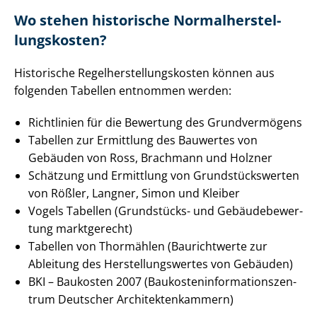
Wo stehen historische Nor­mal­her­stel­
lungs­kos­ten?
Historische Re­gel­her­stel­lungs­kos­ten können aus
folgenden Tabellen entnommen werden:
Richtlinien für die Bewertung des Grundvermögens
Tabellen zur Ermittlung des Bauwertes von
Gebäuden von Ross, Brachmann und Holzner
Schätzung und Ermittlung von Grund­stücks­wer­ten
von Rößler, Langner, Simon und Kleiber
Vogels Tabellen (Grundstücks- und Ge­bäu­de­be­wer­
tung marktgerecht)
Tabellen von Thormählen (Baurichtwerte zur
Ableitung des Her­stel­lungs­wer­tes von Gebäuden)
BKI – Baukosten 2007 (Bau­kos­ten­in­for­ma­ti­ons­zen­
trum Deutscher Ar­chi­tek­ten­kam­mern)