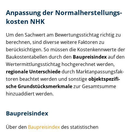
Anpassung der Nor­mal­her­stel­lungs­
kos­ten NHK
Um den Sachwert am Be­wer­tungs­stich­tag richtig zu
berechnen, sind diverse weitere Faktoren zu
berücksichtigen. So müssen die Kostenkennwerte der
Bau­kos­ten­ta­bel­len durch den
Baupreisindex
auf den
Wert­ermitt­lungs­stich­tag hochgerechnet werden,
regionale Unterschiede
durch Markt­an­pas­sungs­fak­
to­ren beachtet werden und sonstige
ob­jekt­spe­zi­fi­
sche Grund­stücks­merk­ma­le
zur Gesamtsumme
hinzuaddiert werden.
Baupreisindex
Über den
Baupreisindex
des statistischen