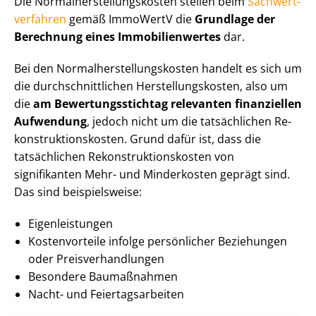
Die Nor­mal­her­stel­lungs­kos­ten stellen beim
Sach­wert­
ver­fah­ren
gemäß ImmoWertV die
Grundlage der
Berechnung eines Im­mo­bi­li­en­wer­tes
dar.
Bei den Nor­mal­her­stel­lungs­kos­ten handelt es sich um
die durch­schnitt­li­chen Her­stel­lungs­kos­ten, also um
die
am Be­wer­tungs­stich­tag relevanten finanziellen
Aufwendung
, jedoch nicht um die tatsächlichen Re­
kon­struk­ti­ons­kos­ten. Grund dafür ist, dass die
tatsächlichen Re­kon­struk­ti­ons­kos­ten von
signifikanten Mehr- und Minderkosten geprägt sind.
Das sind beispielsweise:
Eigenleistungen
Kostenvorteile infolge persönlicher Beziehungen
oder Preis­ver­hand­lun­gen
Besondere Baumaßnahmen
Nacht- und Fei­er­tags­ar­bei­ten