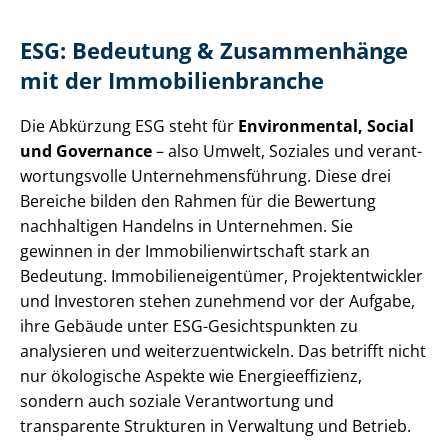
ESG: Bedeutung & Zusammenhänge
mit der Im­mo­bi­li­en­bran­che
Die Abkürzung ESG steht für
Environmental, Social
und Governance
– also Umwelt, Soziales und ver­ant­
wor­tungs­vol­le Un­ter­neh­mens­füh­rung. Diese drei
Bereiche bilden den Rahmen für die Bewertung
nachhaltigen Handelns in Unternehmen. Sie
gewinnen in der Im­mo­bi­li­en­wirt­schaft stark an
Bedeutung. Im­mo­bi­li­en­ei­gen­tü­mer, Pro­jekt­ent­wick­ler
und Investoren stehen zunehmend vor der Aufgabe,
ihre Gebäude unter ESG-Gesichtspunkten zu
analysieren und wei­ter­zu­ent­wi­ckeln. Das betrifft nicht
nur ökologische Aspekte wie En­er­gie­ef­fi­zi­enz,
sondern auch soziale Verantwortung und
transparente Strukturen in Verwaltung und Betrieb.