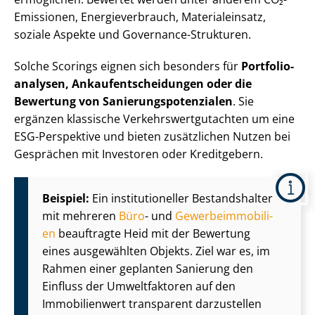
Emissionen, En­er­gie­ver­brauch, Materialeinsatz,
soziale Aspekte und Governance-Strukturen.
Solche Scorings eignen sich besonders für
Port­fo­lio­
ana­ly­sen, An­k­auf­ent­schei­dun­gen oder die
Bewertung von Sa­nie­rungs­po­ten­zia­len
. Sie
ergänzen klassische Ver­kehrs­wert­gut­ach­ten um eine
ESG-Perspektive und bieten zusätzlichen Nutzen bei
Gesprächen mit Investoren oder Kreditgebern.
Beispiel:
Ein in­sti­tu­tio­nel­ler Bestandshalter
mit mehreren
Büro
- und
Ge­wer­be­im­mo­bi­li­
en
beauftragte Heid mit der Bewertung
eines ausgewählten Objekts. Ziel war es, im
Rahmen einer geplanten Sanierung den
Einfluss der Umweltfaktoren auf den
Immobilienwert transparent darzustellen