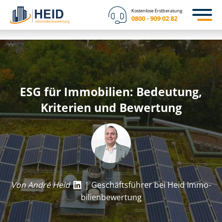
Kostenlose Erstberatung
0800 - 909 02 82
ESG für Immobilien: Bedeutung,
Kriterien und Bewertung
Von André Heid
| Geschäftsführer bei Heid Im­mo­
bi­li­en­be­wer­tung