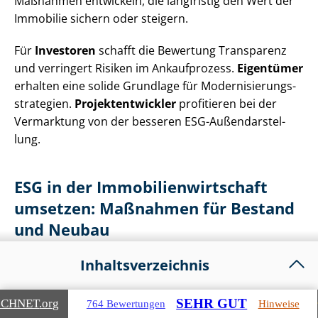
Maßnahmen entwickeln, die langfristig den Wert der
Immobilie sichern oder steigern.
Für
Investoren
schafft die Bewertung Transparenz
und verringert Risiken im Ankaufprozess.
Eigentümer
erhalten eine solide Grundlage für Mo­der­ni­sie­rungs­
stra­te­gien.
Pro­jekt­ent­wick­ler
profitieren bei der
Vermarktung von der besseren ESG-Au­ßen­dar­stel­
lung.
ESG in der Im­mo­bi­li­en­wirt­schaft
umsetzen: Maßnahmen für Bestand
und Neubau
ESG-Kriterien für Immobilien lassen sich nicht allein
In­halts­ver­zeich­nis
theoretisch bewerten. Entscheidend ist die
Umsetzung im konkreten Objekt. Egal ob Neubau,
SEHR GUT
ICHNET
.org
1.
ESG: Bedeutung & Zusammenhänge mit der Im­
764 Bewertungen
Hinweise
Sanierung oder Be­stands­be­wirt­schaf­tung: Erfüllen Sie