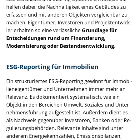
helfen dabei, die Nachhaltigkeit eines Gebäudes zu
erfassen und mit anderen Objekten vergleichbar zu
machen. Eigentümer, Investoren und Pro­jekt­ent­wick­
ler erhalten so eine verlässliche
Grundlage für
Entscheidungen rund um Finanzierung,
Modernisierung oder Be­stands­ent­wick­lung
.
ESG-Reporting für Immobilien
Ein strukturiertes ESG-Reporting gewinnt für Im­mo­bi­
li­en­ei­gen­tü­mer und Unternehmen immer mehr an
Relevanz. Es dokumentiert systematisch, wie ein
Objekt in den Bereichen Umwelt, Soziales und Un­ter­
neh­mens­füh­rung aufgestellt ist. Außerdem dient es
als Nachweis gegenüber Investoren, Banken oder Re­
gu­lie­rungs­be­hör­den. Relevante Inhalte sind unter
anderem En­er­gie­kenn­zah­len, Emis­si­ons­bi­lan­zen,