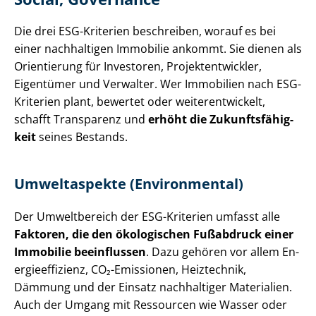
Die drei ESG-Kriterien beschreiben, worauf es bei
einer nachhaltigen Immobilie ankommt. Sie dienen als
Orientierung für Investoren, Pro­jekt­ent­wick­ler,
Eigentümer und Verwalter. Wer Immobilien nach ESG-
Kriterien plant, bewertet oder wei­ter­ent­wi­ckelt,
schafft Transparenz und
erhöht die Zu­kunfts­fä­hig­
keit
seines Bestands.
Umweltaspekte (Environmental)
Der Umweltbereich der ESG-Kriterien umfasst alle
Faktoren, die den ökologischen Fußabdruck einer
Immobilie beeinflussen
. Dazu gehören vor allem En­
er­gie­ef­fi­zi­enz, CO₂-Emissionen, Heiztechnik,
Dämmung und der Einsatz nachhaltiger Materialien.
Auch der Umgang mit Ressourcen wie Wasser oder