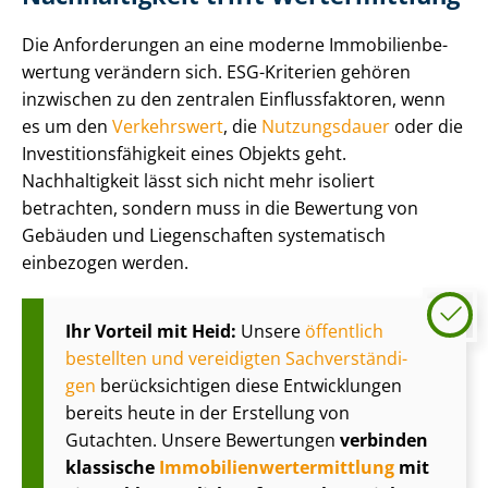
Die Anforderungen an eine moderne Im­mo­bi­li­en­be­
wer­tung verändern sich. ESG-Kriterien gehören
inzwischen zu den zentralen Ein­fluss­fak­to­ren, wenn
es um den
Verkehrswert
, die
Nutzungsdauer
oder die
In­ves­ti­ti­ons­fä­hig­keit eines Objekts geht.
Nachhaltigkeit lässt sich nicht mehr isoliert
betrachten, sondern muss in die Bewertung von
Gebäuden und Liegenschaften systematisch
einbezogen werden.
Ihr Vorteil mit Heid:
Unsere
öffentlich
bestellten und vereidigten Sach­ver­stän­di­
gen
berücksichtigen diese Entwicklungen
bereits heute in der Erstellung von
Gutachten. Unsere Bewertungen
verbinden
klassische
Im­mo­bi­li­en­wert­ermitt­lung
mit