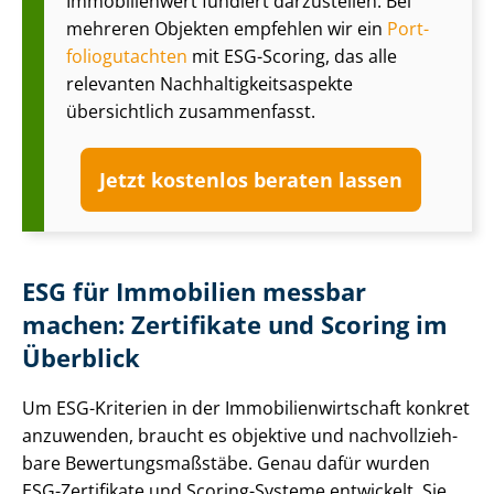
Immobilienwert fundiert darzustellen. Bei
mehreren Objekten empfehlen wir ein
Port­
fo­lio­gut­ach­ten
mit ESG-Scoring, das alle
relevanten Nach­hal­tig­keits­aspek­te
übersichtlich zusammenfasst.
Jetzt kostenlos beraten lassen
ESG für Immobilien messbar
machen: Zertifikate und Scoring im
Überblick
Um ESG-Kriterien in der Im­mo­bi­li­en­wirt­schaft konkret
anzuwenden, braucht es objektive und nach­voll­zieh­
ba­re Be­wer­tungs­maß­stä­be. Genau dafür wurden
ESG-Zertifikate und Scoring-Systeme entwickelt. Sie