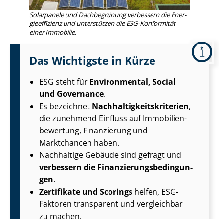
Solarpanele und Dachbegrünung verbessern die En­er­
gie­ef­fi­zi­enz und unterstützen die ESG-Konformität
einer Immobilie.
Das Wichtigste in Kürze
ESG steht für
Environmental, Social
und Governance
.
Es bezeichnet
Nach­hal­tig­keits­kri­te­ri­en
,
die zunehmend Einfluss auf Im­mo­bi­li­en­
be­wer­tung, Finanzierung und
Marktchancen haben.
Nachhaltige Gebäude sind gefragt und
verbessern die Fi­nan­zie­rungs­be­din­gun­
gen
.
Zertifikate und Scorings
helfen, ESG-
Faktoren transparent und vergleichbar
zu machen.