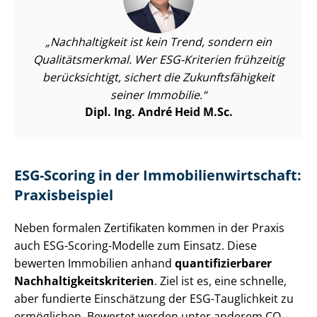
Nachhaltigkeit ist kein Trend, sondern ein
Qua­li­täts­merk­mal. Wer ESG-Kriterien frühzeitig
berücksichtigt, sichert die Zu­kunfts­fä­hig­keit
seiner Immobilie.
Dipl. Ing. André Heid M.Sc.
ESG-Scoring in der Im­mo­bi­li­en­wirt­schaft:
Praxisbeispiel
Neben formalen Zertifikaten kommen in der Praxis
auch ESG-Scoring-Modelle zum Einsatz. Diese
bewerten Immobilien anhand
quan­ti­fi­zier­ba­rer
Nach­hal­tig­keits­kri­te­ri­en
. Ziel ist es, eine schnelle,
aber fundierte Einschätzung der ESG-Tauglichkeit zu
ermöglichen. Bewertet werden unter anderem CO₂-