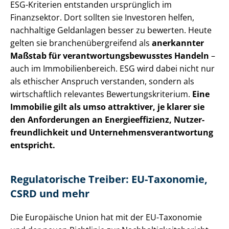
ESG-Kriterien entstanden ursprünglich im
Finanzsektor. Dort sollten sie Investoren helfen,
nachhaltige Geldanlagen besser zu bewerten. Heute
gelten sie bran­chen­über­grei­fend als
anerkannter
Maßstab für ver­ant­wor­tungs­be­wuss­tes Handeln
–
auch im Im­mo­bi­li­en­be­reich. ESG wird dabei nicht nur
als ethischer Anspruch verstanden, sondern als
wirtschaftlich relevantes Be­wer­tungs­kri­te­ri­um.
Eine
Immobilie gilt als umso attraktiver, je klarer sie
den Anforderungen an En­er­gie­ef­fi­zi­enz, Nut­zer­
freund­lich­keit und Un­ter­neh­mens­ver­ant­wor­tung
entspricht.
Regulatorische Treiber: EU-Taxonomie,
CSRD und mehr
Die Europäische Union hat mit der EU-Taxonomie