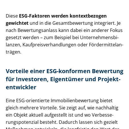
Diese
ESG-Faktoren werden kontextbezogen
gewichtet
und in die Gesamtbewertung integriert. Je
nach Be­wer­tungs­an­lass kann dabei ein anderer Fokus
gesetzt werden – zum Beispiel bei Un­ter­neh­mens­bi­
lan­zen, Kauf­preis­ver­hand­lun­gen oder För­der­mit­tel­an­
trä­gen.
Vorteile einer ESG-konformen Bewertung
für Investoren, Eigentümer und Pro­jekt­
ent­wick­ler
Eine ESG-orientierte Im­mo­bi­li­en­be­wer­tung bietet
gleich mehrere Vorteile. Sie zeigt auf, wie nachhaltig
ein Objekt aktuell aufgestellt ist und wo Ver­bes­se­
rungs­po­ten­zi­al besteht. Dadurch lassen sich gezielt