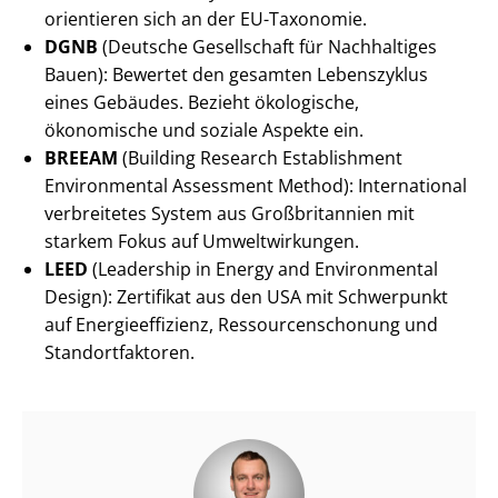
orientieren sich an der EU-Taxonomie.
DGNB
(Deutsche Gesellschaft für Nachhaltiges
Bauen): Bewertet den gesamten Lebenszyklus
eines Gebäudes. Bezieht ökologische,
ökonomische und soziale Aspekte ein.
BREEAM
(Building Research Establishment
Environmental Assessment Method): International
verbreitetes System aus Großbritannien mit
starkem Fokus auf Umweltwirkungen.
LEED
(Leadership in Energy and Environmental
Design): Zertifikat aus den USA mit Schwerpunkt
auf En­er­gie­ef­fi­zi­enz, Res­sour­cen­scho­nung und
Stand­ort­fak­to­ren.