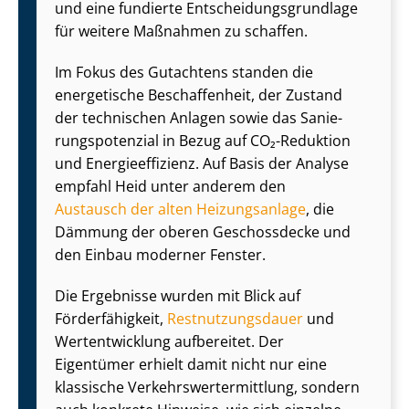
und eine fundierte Ent­schei­dungs­grund­la­ge
für weitere Maßnahmen zu schaffen.
Im Fokus des Gutachtens standen die
energetische Beschaffenheit, der Zustand
der technischen Anlagen sowie das Sa­nie­
rungs­po­ten­zi­al in Bezug auf CO₂-Reduktion
und En­er­gie­ef­fi­zi­enz. Auf Basis der Analyse
empfahl Heid unter anderem den
Austausch der alten Heizungsanlage
, die
Dämmung der oberen Geschossdecke und
den Einbau moderner Fenster.
Die Ergebnisse wurden mit Blick auf
Förderfähigkeit,
Rest­nut­zungs­dau­er
und
Wertentwicklung aufbereitet. Der
Eigentümer erhielt damit nicht nur eine
klassische Ver­kehrs­wert­ermitt­lung, sondern