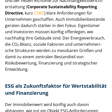
und der neuen Richtlinie zur Nach­hal­tig­keits­be­richt­
erstat­tung (
Corporate Sustainability Reporting
Directive
, kurz
CSRD
) klare Anforderungen für
Unternehmen geschaffen. Auch Im­mo­bi­li­en­be­stän­de
geraten dadurch stärker in den Fokus. Eigentümer
und Investoren müssen künftig offenlegen, wie
nachhaltig ihre Gebäude sind. Der En­er­gie­ver­brauch,
die CO₂-Bilanz, soziale Faktoren und un­ter­neh­me­ri­
sche Strukturen werden zu messbaren Größen und
damit zu einem zentralen Bestandteil von
Risikobewertung, Finanzierung und strategischer
Entwicklung.
ESG als Zukunftsfaktor für Wertstabilität
und Finanzierung
Der Immobilienwert wird künftig auch davon
abhängen, wie gut ein Objekt ESG-Anforderungen