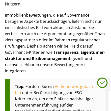
Nutzern.
Im­mo­bi­li­en­be­wer­tun­gen, die auf Governance
bezogene Aspekte berücksichtigen, liefern nicht nur
ein realistisches Bild vom aktuellen Zustand. Sie
verbessern auch die Argumentation gegenüber Fi­nan­
zie­rungs­part­nern oder im Rahmen regulatorischer
Prüfungen. Deshalb achten wir bei Heid darauf,
Governance-Kriterien wie
Transparenz, Ei­gen­tü­mer­
struk­tur und Ri­si­ko­ma­nage­ment
gezielt und
nachvollziehbar in unsere Bewertungen zu
integrieren.
Tipp:
Fordern Sie ein
Ver­kehrs­wert­gut­ach­
ten
unter Be­rück­sich­ti­gung von ESG-
Kriterien an, um den Einfluss nachhaltiger
Un­ter­neh­mens­füh­rung auf den