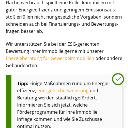
Flä­chen­ver­brauch spielt eine Rolle. Immobilien mit
guter En­er­gie­ef­fi­zi­enz und geringem Emis­si­ons­aus­
stoß erfüllen nicht nur gesetzliche Vorgaben, sondern
schneiden auch bei Finanzierungs- und Be­wer­tungs­
fra­gen besser ab.
Wir unterstützen Sie bei der ESG-gerechten
Bewertung Ihrer Immobilie gerne mit unserer
Energieberatung für Ge­wer­be­im­mo­bi­li­en
oder andere
Gebäudearten.
Tipp:
Einige Maßnahmen rund um En­er­gie­
ef­fi­zi­enz,
energetische Sanierung
und
Beratung werden staatlich gefördert.
Informieren Sie sich jetzt, welche
Förderprogramme für Ihre Immobilie
infrage kommen und wie Sie Zuschüsse
optimal nutzen.