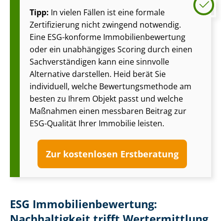
Tipp:
In vielen Fällen ist eine formale
Zertifizierung nicht zwingend notwendig.
Eine ESG-konforme Im­mo­bi­li­en­be­wer­tung
oder ein unabhängiges Scoring durch einen
Sach­ver­stän­di­gen kann eine sinnvolle
Alternative darstellen. Heid berät Sie
individuell, welche Be­wer­tungs­me­tho­de am
besten zu Ihrem Objekt passt und welche
Maßnahmen einen messbaren Beitrag zur
ESG-Qualität Ihrer Immobilie leisten.
Zur kostenlosen Erstberatung
ESG Im­mo­bi­li­en­be­wer­tung:
Nachhaltigkeit trifft Wertermittlung