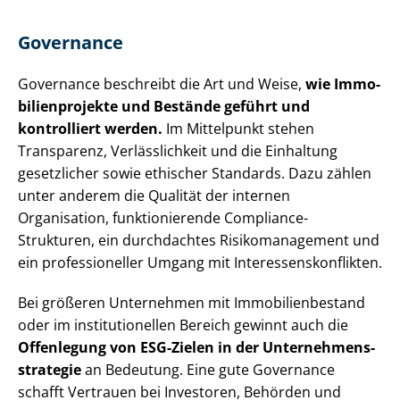
Governance
Governance beschreibt die Art und Weise,
wie Im­mo­
bi­li­en­pro­jek­te und Bestände geführt und
kontrolliert werden.
Im Mittelpunkt stehen
Transparenz, Verlässlichkeit und die Einhaltung
gesetzlicher sowie ethischer Standards. Dazu zählen
unter anderem die Qualität der internen
Organisation, funktionierende Compliance-
Strukturen, ein durchdachtes Ri­si­ko­ma­nage­ment und
ein professioneller Umgang mit In­ter­es­sens­kon­flik­ten.
Bei größeren Unternehmen mit Im­mo­bi­li­en­be­stand
oder im in­sti­tu­tio­nel­len Bereich gewinnt auch die
Offenlegung von ESG-Zielen in der Un­ter­neh­mens­
stra­te­gie
an Bedeutung. Eine gute Governance
schafft Vertrauen bei Investoren, Behörden und