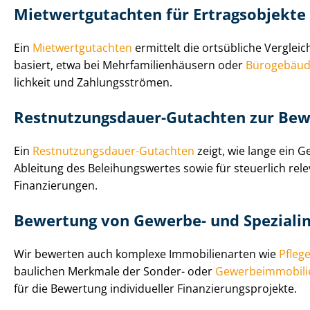
Miet­wert­gut­ach­ten für Ertragsobjekte
Ein
Miet­wert­gut­ach­ten
ermittelt die ortsübliche Verglei
basiert, etwa bei Mehr­fa­mi­li­en­häu­sern oder
Bürogebäu
lich­keit und Zahlungsströmen.
Rest­nut­zungs­dau­er-Gutachten zur Bew
Ein
Rest­nut­zungs­dau­er-Gutachten
zeigt, wie lange ein G
Ableitung des Be­lei­hungs­wer­tes sowie für steuerlich 
Finanzierungen.
Bewertung von Gewerbe- und Spe­zi­al­im­
Wir bewerten auch komplexe Immobilienarten wie
Pfleg
baulichen Merkmale der Sonder- oder
Ge­wer­be­im­mo­bi­li
für die Bewertung individueller Fi­nan­zie­rungs­pro­jek­te.