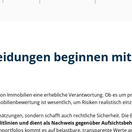
hei­dun­gen beginnen mi
on Immobilien eine erhebliche Verantwortung. Ob es um priva
bi­li­en­be­wer­tung ist wesentlich, um Risiken realistisch ei
chät­zun­gen, sondern schafft auch rechtliche Sicherheit. Die
itlinien und dient als Nachweis gegenüber Auf­sichts­be
n­port­fo­li­os kommt es auf belastbare, transparente Werte a