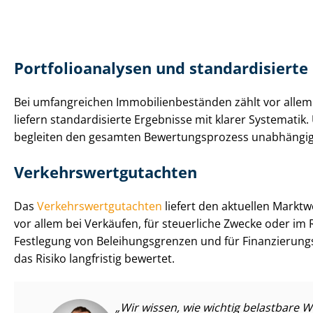
Port­fo­lio­ana­ly­sen und standardisierte
Bei umfangreichen Im­mo­bi­li­en­be­stän­den zählt vor all
liefern standardisierte Ergebnisse mit klarer Systematik
begleiten den gesamten Be­wer­tungs­pro­zess unabhängi
Ver­kehrs­wert­gut­ach­ten
Das
Ver­kehrs­wert­gut­ach­ten
liefert den aktuellen Marktwe
vor allem bei Verkäufen, für steuerliche Zwecke oder im R
Festlegung von Be­lei­hungs­gren­zen und für Fi­nan­zie­rung
das Risiko langfristig bewertet.
Wir wissen, wie wichtig belastbare Wer