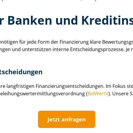
r Banken und Kreditins
ötigen für jede Form der Finanzierung klare Be­wer­tungs­g
gen und unterstützen interne Ent­schei­dungs­pro­zes­se. Je n
t­schei­dun­gen
re langfristigen Fi­nan­zie­rungs­ent­schei­dun­gen. Im Fokus 
­lei­hungs­wert­ermitt­lungs­ver­ord­nung (
BelWertV
). Unsere S
Jetzt anfragen