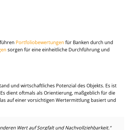
r führen
Port­fo­lio­be­wer­tun­gen
für Banken durch und
­gen
sorgen für eine einheitliche Durchführung und
d und wirt­schaft­li­ches Potenzial des Objekts. Es ist
 Es dient oftmals als Orientierung, maßgeblich für die
en, das auf einer vorsichtigen Wertermittlung basiert und
nderen Wert auf Sorgfalt und Nach­voll­zieh­bar­keit.