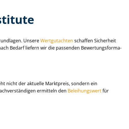
titute
rund­la­gen. Unsere
Wertgutachten
schaffen Sicherheit
ach Bedarf liefern wir die passenden Be­wer­tungs­for­ma­
steht nicht der aktuelle Marktpreis, sondern ein
ach­ver­stän­di­gen ermitteln den
Beleihungswert
für