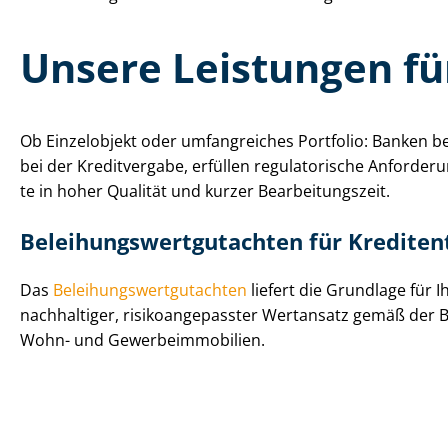
Unsere Leistungen fü
Ob Einzelobjekt oder umfangreiches Portfolio: Banken ben
bei der Kreditvergabe, erfüllen regulatorische Anforderun
te in hoher Qualität und kurzer Be­ar­bei­tungs­zeit.
Be­lei­hungs­wert­gut­ach­ten für Kre­dit­en
Das
Be­lei­hungs­wert­gut­ach­ten
liefert die Grundlage für Ih
nachhaltiger, ri­si­ko­an­ge­pass­ter Wertansatz gemäß der Be
Wohn- und Ge­wer­be­im­mo­bi­li­en.