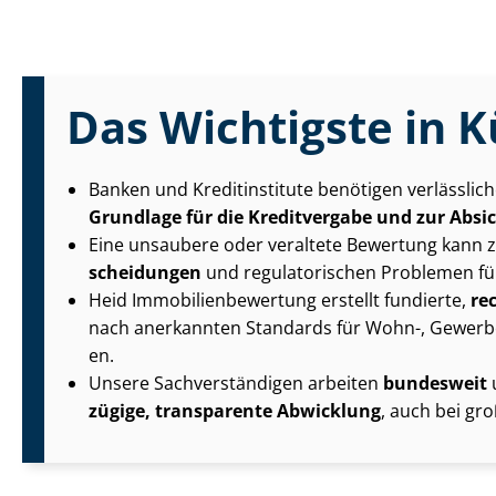
Das Wichtigste in K
Banken und Kreditinstitute benötigen verlässlic
Grundlage für die Kreditvergabe und zur Absi
Eine unsaubere oder veraltete Bewertung kann 
schei­dun­gen
und regulatorischen Problemen fü
Heid Im­mo­bi­li­en­be­wer­tung erstellt fundierte,
re
nach anerkannten Standards für Wohn-, Gewerbe- un
en.
Unsere Sach­ver­stän­di­gen arbeiten
bundesweit
zügige, transparente Abwicklung
, auch bei g