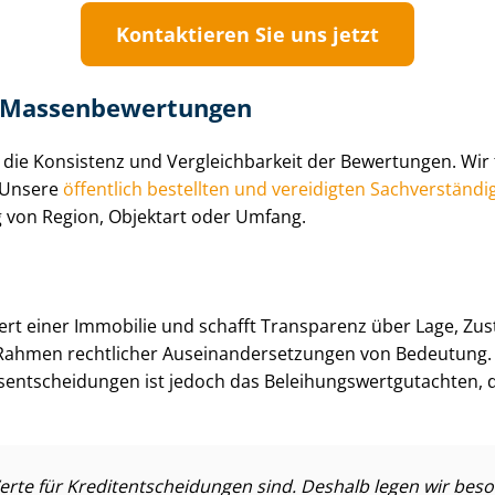
Kontaktieren Sie uns jetzt
 Mas­sen­be­wer­tun­gen
em die Konsistenz und Ver­gleich­bar­keit der Bewertungen. Wi
. Unsere
öffentlich bestellten und vereidigten Sach­ver­stän­di
g von Region, Objektart oder Umfang.
rt einer Immobilie und schafft Transparenz über Lage, Zustan
ahmen rechtlicher Aus­ein­an­der­set­zun­gen von Bedeutung.
s­ent­schei­dun­gen ist jedoch das Be­lei­hungs­wert­gut­ach­t
te für Kre­dit­ent­schei­dun­gen sind. Deshalb legen wir beso