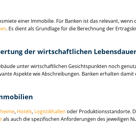
chsmiete einer Immobilie. Für Banken ist das relevant, wenn
den
. Es dient als Grundlage für die Berechnung der Ertragskr
ertung der wirt­schaft­li­chen Lebensdaue
ebäude unter wirt­schaft­li­chen Gesichtspunkten noch genutz
relevante Aspekte wie Abschreibungen. Banken erhalten damit 
mo­bi­li­en
eheime
,
Hotels
,
Logistikhallen
oder Pro­duk­ti­ons­stand­or­te
e
als auch die spezifischen Anforderungen des jeweiligen N