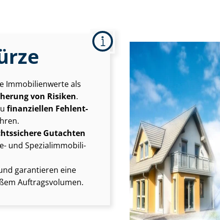
ürze
he Immobilienwerte als
cherung von Risiken
.
zu
finanziellen Fehl­ent­
hren.
chtssichere Gutachten
d Spe­zi­al­im­mo­bi­li­
und garantieren eine
roßem Auftragsvolumen.