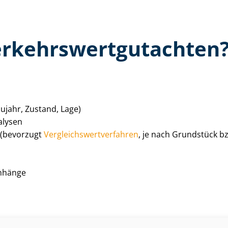
­kehrs­wert­gut­ach­ten
aujahr, Zustand, Lage)
alysen
(bevorzugt
Ver­gleichs­wert­ver­fah­ren
, je nach Grundstück 
Anhänge