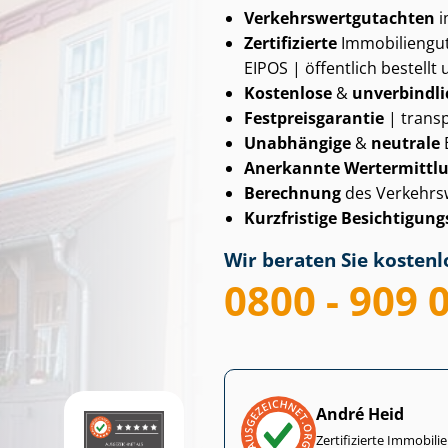
Ver­kehrs­wert­gut­ach­ten
i
Zertifizierte
Im­mo­bi­li­en­
EIPOS | öffentlich bestellt 
Kostenlose
&
unverbindli
Fest­preis­ga­ran­tie
| transp
Unabhängige
&
neutrale
Anerkannte Wertermittl
Berechnung
des Verkehrs
Kurzfristige Be­sich­ti­gungs
Wir beraten Sie kostenlo
0800 - 909 
André Heid
Zertifizierte Im­mo­bi­