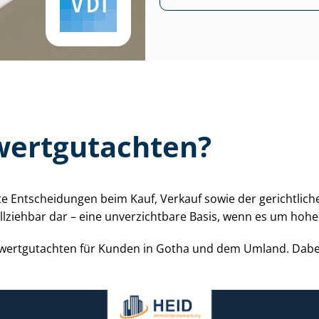
ert­gut­ach­ten?
ierte Entscheidungen beim Kauf, Verkauf sowie der gerichtli
vollziehbar dar – eine unverzichtbare Basis, wenn es um ho
rs­wert­gut­ach­ten für Kunden in Gotha und dem Umland. Dabe