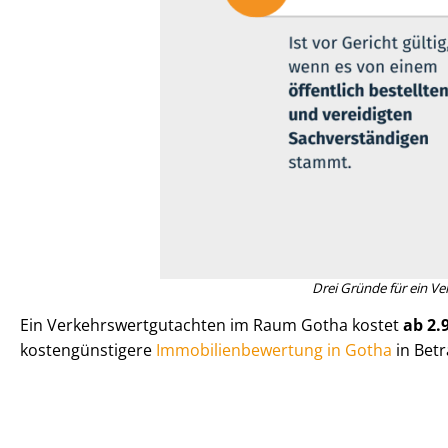
Drei Gründe für ein Ver
Ein Ver­kehrs­wert­gut­ach­ten im Raum Gotha kostet
ab 2.
kos­ten­güns­ti­ge­re
Im­mo­bi­li­en­be­wer­tung in Gotha
in Betr