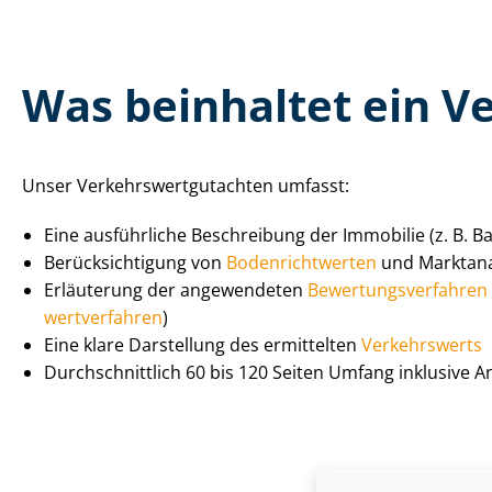
Was beinhaltet ein Ver
Unser Ver­kehrs­wert­gut­ach­ten umfasst:
Eine ausführliche Beschreibung der Immobilie (z. B. B
Be­rück­sich­ti­gung von
Bo­den­richt­wer­ten
und Marktan
Erläuterung der angewendeten
Be­wer­tungs­ver­fah­ren
wert­ver­fah­ren
)
Eine klare Darstellung des ermittelten
Verkehrswerts
Durch­schnitt­lich 60 bis 120 Seiten Umfang inklusive 