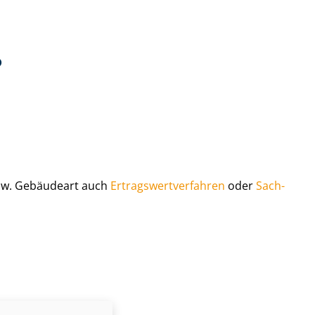
?
bzw. Gebäudeart auch
Er­trags­wert­ver­fah­ren
oder
Sach­