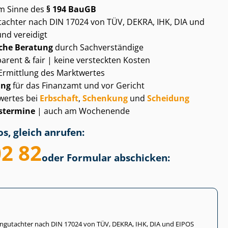
m Sinne des
§ 194 BauGB
gut­ach­ter nach DIN 17024 von TÜV, DEKRA, IHK, DIA und
und vereidigt
che Beratung
durch Sachverständige
arent & fair | keine versteckten Kosten
Ermittlung des Marktwertes
ung
für das Finanzamt und vor Gericht
wertes bei
Erbschaft
,
Schenkung
und
Scheidung
­ter­mi­ne
| auch am Wochenende
s, gleich anrufen:
02 82
oder Formular abschicken:
li­en­gut­ach­ter nach DIN 17024 von TÜV, DEKRA, IHK, DIA und EIPOS