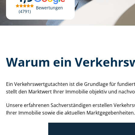
Bewertungen
4791
Warum ein Ver­kehrs­w
Ein Ver­kehrs­wert­gut­ach­ten ist die Grundlage für fund
stellt den Marktwert Ihrer Immobilie objektiv und nach
Unsere erfahrenen Sach­ver­stän­di­gen erstellen Ver­keh
Ihrer Immobilie sowie die aktuellen Markt­ge­ge­ben­hei­ten.