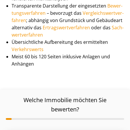
Transparente Darstellung der eingesetzten
Be­wer­
tungs­ver­fah­ren
– bevorzugt das
Ver­gleichs­wert­ver­
fah­ren
; abhängig von Grundstück und Gebäudeart
alternativ das
Er­trags­wert­ver­fah­ren
oder das
Sach­
wert­ver­fah­ren
Übersichtliche Aufbereitung des ermittelten
Verkehrswerts
Meist 60 bis 120 Seiten inklusive Anlagen und
Anhängen
Welche Immobilie möchten Sie
bewerten?