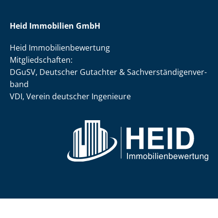
Heid Immobilien GmbH
Heid Im­mo­bi­li­en­be­wer­tung
Mit­glied­schaf­ten:
DGuSV, Deutscher Gutachter & Sach­ver­stän­di­gen­ver­
band
VDI, Verein deutscher Ingenieure