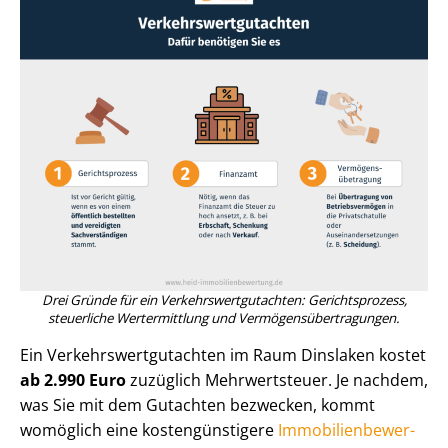
Drei Gründe für ein Ver­kehrs­wert­gut­ach­ten: Gerichtsprozess,
steuerliche Wertermittlung und Ver­mö­gens­über­tra­gun­gen.
Ein Ver­kehrs­wert­gut­ach­ten im Raum Dinslaken kostet
ab 2.990 Euro
zuzüglich Mehrwertsteuer. Je nachdem,
was Sie mit dem Gutachten bezwecken, kommt
womöglich eine kos­ten­güns­ti­ge­re
Im­mo­bi­li­en­be­wer­