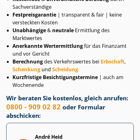
Sachverständige
Fest­preis­ga­ran­tie
| transparent & fair | keine
versteckten Kosten
Unabhängige
&
neutrale
Ermittlung des
Marktwertes
Anerkannte Wertermittlung
für das Finanzamt
und vor Gericht
Berechnung
des Verkehrswertes bei
Erbschaft
,
Schenkung
und
Scheidung
Kurzfristige Be­sich­ti­gungs­ter­mi­ne
| auch am
Wochenende
Wir beraten Sie kostenlos, gleich anrufen:
0800 - 909 02 82
oder Formular
abschicken:
André Heid