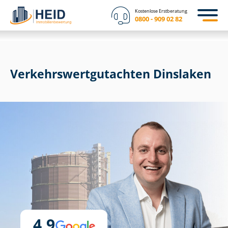
Kostenlose Erstberatung
0800 - 909 02 82
Ver­kehrs­wert­gut­ach­ten Dinslaken
4,9