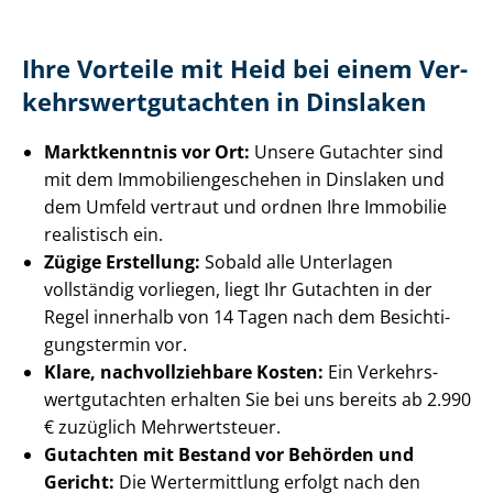
Ihre Vorteile mit Heid bei einem Ver­
kehrs­wert­gut­ach­ten in Dinslaken
Marktkenntnis vor Ort:
Unsere Gutachter sind
mit dem Im­mo­bi­li­en­ge­sche­hen in Dinslaken und
dem Umfeld vertraut und ordnen Ihre Immobilie
realistisch ein.
Zügige Erstellung:
Sobald alle Unterlagen
vollständig vorliegen, liegt Ihr Gutachten in der
Regel innerhalb von 14 Tagen nach dem Be­sich­ti­
gungs­ter­min vor.
Klare, nach­voll­zieh­ba­re Kosten:
Ein Ver­kehrs­
wert­gut­ach­ten erhalten Sie bei uns bereits ab 2.990
€ zuzüglich Mehrwertsteuer.
Gutachten mit Bestand vor Behörden und
Gericht:
Die Wertermittlung erfolgt nach den