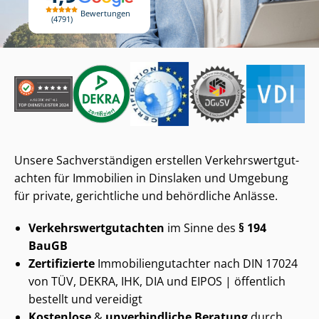
Bewertungen
4791
Unsere Sach­ver­stän­di­gen erstellen Ver­kehrs­wert­gut­
ach­ten für Immobilien in Dinslaken und Umgebung
für private, gerichtliche und behördliche Anlässe.
Ver­kehrs­wert­gut­ach­ten
im Sinne des
§ 194
BauGB
Zertifizierte
Im­mo­bi­li­en­gut­ach­ter nach DIN 17024
von TÜV, DEKRA, IHK, DIA und EIPOS | öffentlich
bestellt und vereidigt
Kostenlose
&
unverbindliche Beratung
durch