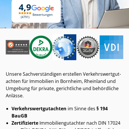
4,9
Bewertungen
4791
Unsere Sach­ver­stän­di­gen erstellen Ver­kehrs­wert­gut­
ach­ten für Immobilien in Bornheim, Rheinland und
Umgebung für private, gerichtliche und behördliche
Anlässe.
Ver­kehrs­wert­gut­ach­ten
im Sinne des
§ 194
BauGB
Zertifizierte
Im­mo­bi­li­en­gut­ach­ter nach DIN 17024