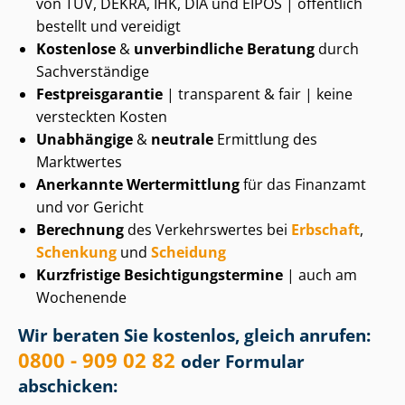
von TÜV, DEKRA, IHK, DIA und EIPOS | öffentlich
bestellt und vereidigt
Kostenlose
&
unverbindliche Beratung
durch
Sachverständige
Fest­preis­ga­ran­tie
| transparent & fair | keine
versteckten Kosten
Unabhängige
&
neutrale
Ermittlung des
Marktwertes
Anerkannte Wertermittlung
für das Finanzamt
und vor Gericht
Berechnung
des Verkehrswertes bei
Erbschaft
,
Schenkung
und
Scheidung
Kurzfristige Be­sich­ti­gungs­ter­mi­ne
| auch am
Wochenende
Wir beraten Sie kostenlos, gleich anrufen:
0800 - 909 02 82
oder Formular
abschicken: