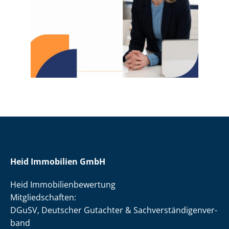
Heid Immobilien GmbH
Heid Im­mo­bi­li­en­be­wer­tung
Mit­glied­schaf­ten:
DGuSV, Deutscher Gutachter & Sach­ver­stän­di­gen­ver­
band