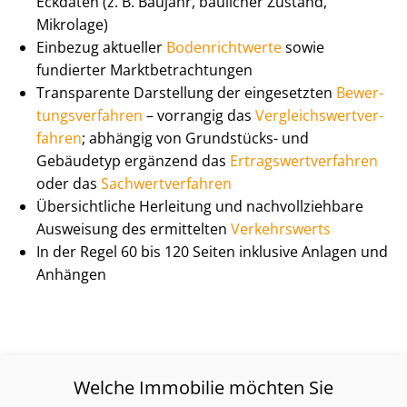
Eckdaten (z. B. Baujahr, baulicher Zustand,
Mikrolage)
Einbezug aktueller
Bodenrichtwerte
sowie
fundierter Markt­be­trach­tun­gen
Transparente Darstellung der eingesetzten
Be­wer­
tungs­ver­fah­ren
– vorrangig das
Ver­gleichs­wert­ver­
fah­ren
; abhängig von Grundstücks- und
Gebäudetyp ergänzend das
Er­trags­wert­ver­fah­ren
oder das
Sach­wert­ver­fah­ren
Übersichtliche Herleitung und nach­voll­zieh­ba­re
Ausweisung des ermittelten
Verkehrswerts
In der Regel 60 bis 120 Seiten inklusive Anlagen und
Anhängen
Welche Immobilie möchten Sie