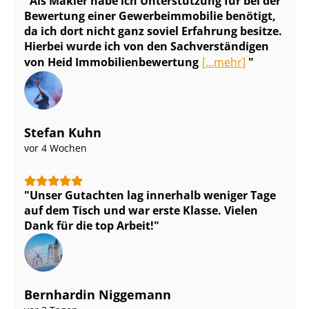
Als Makler habe ich Unterstützung für bei der
Bewertung einer Ge­wer­be­im­mo­bi­lie benötigt,
da ich dort nicht ganz soviel Erfahrung besitze.
Hierbei wurde ich von den Sach­ver­stän­di­gen
von Heid Im­mo­bi­li­en­be­wer­tung
[...mehr]
Stefan Kuhn
vor 4 Wochen
Unser Gutachten lag innerhalb weniger Tage
auf dem Tisch und war erste Klasse. Vielen
Dank für die top Arbeit!
Bernhardin Niggemann