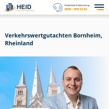
Kostenlose Erstberatung
0800 - 909 02 82
Ver­kehrs­wert­gut­ach­ten Bornheim,
Rheinland