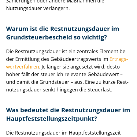
Sanierungen oder andere Maßnahmen die
Nutzungsdauer verlängern.
Warum ist die Rest­nut­zungs­dau­er im
Grund­steu­er­be­scheid so wichtig?
Die Rest­nut­zungs­dau­er ist ein zentrales Element bei
der Ermittlung des Ge­bäu­de­er­trags­werts im
Er­trags­
wert­ver­fah­ren
. Je länger sie angesetzt wird, desto
höher fällt der steuerlich relevante Gebäudewert –
und damit die Grundsteuer – aus. Eine zu kurze Rest­
nut­zungs­dau­er senkt hingegen die Steuerlast.
Was bedeutet die Rest­nut­zungs­dau­er im
Haupt­fest­stel­lungs­zeit­punkt?
Die Rest­nut­zungs­dau­er im Haupt­fest­stel­lungs­zeit­