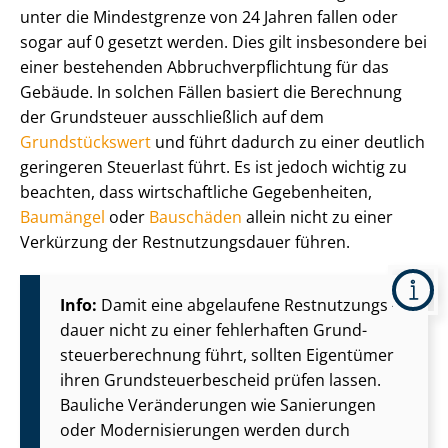
unter die Mindestgrenze von 24 Jahren fallen oder
sogar auf 0 gesetzt werden. Dies gilt insbesondere bei
einer bestehenden Ab­bruch­ver­pflich­tung für das
Gebäude. In solchen Fällen basiert die Berechnung
der Grundsteuer ausschließlich auf dem
Grundstückswert
und führt dadurch zu einer deutlich
geringeren Steuerlast führt. Es ist jedoch wichtig zu
beachten, dass wirtschaftliche Gegebenheiten,
Baumängel
oder
Bauschäden
allein nicht zu einer
Verkürzung der Rest­nut­zungs­dau­er führen.
Info:
Damit eine abgelaufene Rest­nut­zungs­
dau­er nicht zu einer fehlerhaften Grund­
steu­er­be­rech­nung führt, sollten Eigentümer
ihren Grund­steu­er­be­scheid prüfen lassen.
Bauliche Veränderungen wie Sanierungen
oder Mo­der­ni­sie­run­gen werden durch