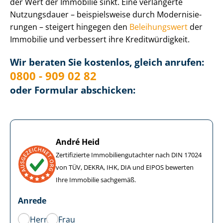
der Wert der Immobilie sinkt. Eine verlängerte
Nutzungsdauer – beispielsweise durch Mo­der­ni­sie­
run­gen – steigert hingegen den
Beleihungswert
der
Immobilie und verbessert ihre Kre­dit­wür­dig­keit.
Wir beraten Sie kostenlos, gleich anrufen:
0800 - 909 02 82
oder Formular abschicken:
André Heid
Zertifizierte Im­mo­bi­li­en­gut­ach­ter nach DIN 17024
von TÜV, DEKRA, IHK, DIA und EIPOS bewerten
Ihre Immobilie sachgemäß.
Anrede
Herr
Frau