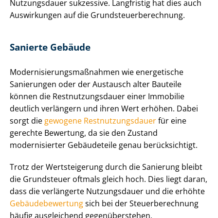
Nutzungsdauer sukzessive. Langfristig hat dies auch
Auswirkungen auf die Grund­steu­er­be­rech­nung.
Sanierte Gebäude
Mo­der­ni­sie­rungs­maß­nah­men wie energetische
Sanierungen oder der Austausch alter Bauteile
können die Rest­nut­zungs­dau­er einer Immobilie
deutlich verlängern und ihren Wert erhöhen. Dabei
sorgt die
gewogene Rest­nut­zungs­dau­er
für eine
gerechte Bewertung, da sie den Zustand
modernisierter Gebäudeteile genau berücksichtigt.
Trotz der Wertsteigerung durch die Sanierung bleibt
die Grundsteuer oftmals gleich hoch. Dies liegt daran,
dass die verlängerte Nutzungsdauer und die erhöhte
Ge­bäu­de­be­wer­tung
sich bei der Steu­er­be­rech­nung
häufig ausgleichend gegenüberstehen.