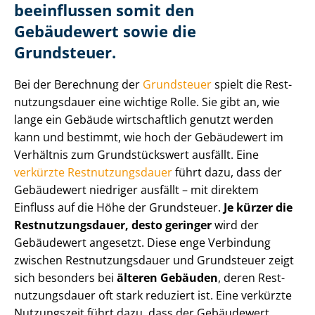
beeinflussen somit den
Gebäudewert sowie die
Grundsteuer.
Bei der Berechnung der
Grundsteuer
spielt die Rest­
nut­zungs­dau­er eine wichtige Rolle. Sie gibt an, wie
lange ein Gebäude wirtschaftlich genutzt werden
kann und bestimmt, wie hoch der Gebäudewert im
Verhältnis zum Grundstückswert ausfällt. Eine
verkürzte Rest­nut­zungs­dau­er
führt dazu, dass der
Gebäudewert niedriger ausfällt – mit direktem
Einfluss auf die Höhe der Grundsteuer.
Je kürzer die
Rest­nut­zungs­dau­er, desto geringer
wird der
Gebäudewert angesetzt. Diese enge Verbindung
zwischen Rest­nut­zungs­dau­er und Grundsteuer zeigt
sich besonders bei
älteren Gebäuden
, deren Rest­
nut­zungs­dau­er oft stark reduziert ist. Eine verkürzte
Nutzungszeit führt dazu, dass der Gebäudewert