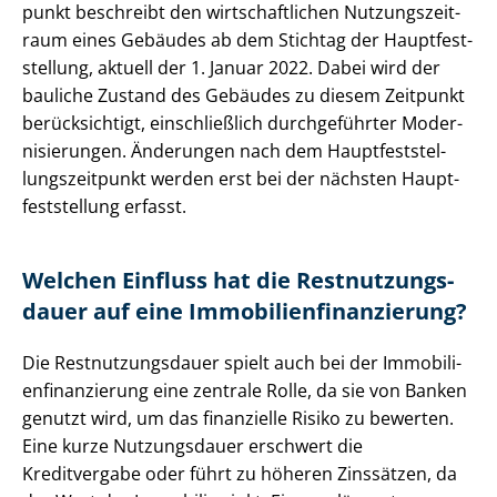
punkt beschreibt den wirt­schaft­li­chen Nut­zungs­zeit­
raum eines Gebäudes ab dem Stichtag der Haupt­fest­
stel­lung, aktuell der 1. Januar 2022. Dabei wird der
bauliche Zustand des Gebäudes zu diesem Zeitpunkt
berücksichtigt, einschließlich durchgeführter Mo­der­
ni­sie­run­gen. Änderungen nach dem Haupt­fest­stel­
lungs­zeit­punkt werden erst bei der nächsten Haupt­
fest­stel­lung erfasst.
Welchen Einfluss hat die Rest­nut­zungs­
dau­er auf eine Im­mo­bi­li­en­fi­nan­zie­rung?
Die Rest­nut­zungs­dau­er spielt auch bei der Im­mo­bi­li­
en­fi­nan­zie­rung eine zentrale Rolle, da sie von Banken
genutzt wird, um das finanzielle Risiko zu bewerten.
Eine kurze Nutzungsdauer erschwert die
Kreditvergabe oder führt zu höheren Zinssätzen, da