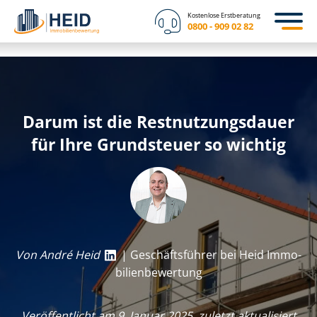
Kostenlose Erstberatung
0800 - 909 02 82
Darum ist die Rest­nut­zungs­dau­er
für Ihre Grundsteuer so wichtig
Von André Heid
| Geschäftsführer bei Heid Im­mo­
bi­li­en­be­wer­tung
Veröffentlicht am 9. Januar 2025, zuletzt aktualisiert