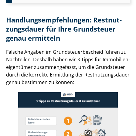
Hand­lungs­emp­feh­lun­gen: Rest­nut­
zungs­dau­er für Ihre Grundsteuer
genau ermitteln
Falsche Angaben im Grund­steu­er­be­scheid führen zu
Nachteilen. Deshalb haben wir 3 Tipps für Im­mo­bi­li­en­
ei­gen­tü­mer zusammengefasst, um die Grundsteuer
durch die korrekte Ermittlung der Rest­nut­zungs­dau­er
genau bestimmen zu können: