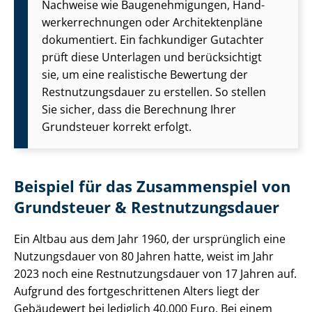
Nachweise wie Bau­ge­neh­mi­gun­gen, Hand­
wer­ker­rech­nun­gen oder Ar­chi­tek­ten­plä­ne
dokumentiert. Ein fachkundiger Gutachter
prüft diese Unterlagen und berücksichtigt
sie, um eine realistische Bewertung der
Rest­nut­zungs­dau­er zu erstellen. So stellen
Sie sicher, dass die Berechnung Ihrer
Grundsteuer korrekt erfolgt.
Beispiel für das Zusammenspiel von
Grundsteuer & Rest­nut­zungs­dau­er
Ein Altbau aus dem Jahr 1960, der ursprünglich eine
Nutzungsdauer von 80 Jahren hatte, weist im Jahr
2023 noch eine Rest­nut­zungs­dau­er von 17 Jahren auf.
Aufgrund des fort­ge­schrit­te­nen Alters liegt der
Gebäudewert bei lediglich 40.000 Euro. Bei einem