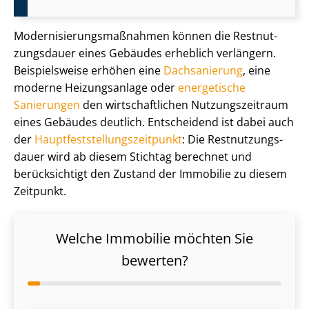
Mo­der­ni­sie­rungs­maß­nah­men können die Rest­nut­
zungs­dau­er eines Gebäudes erheblich verlängern.
Beispielsweise erhöhen eine
Dachsanierung
, eine
moderne Heizungsanlage oder
energetische
Sanierungen
den wirt­schaft­li­chen Nut­zungs­zeit­raum
eines Gebäudes deutlich. Entscheidend ist dabei auch
der
Haupt­fest­stel­lungs­zeit­punkt
: Die Rest­nut­zungs­
dau­er wird ab diesem Stichtag berechnet und
berücksichtigt den Zustand der Immobilie zu diesem
Zeitpunkt.
Welche Immobilie möchten Sie
bewerten?