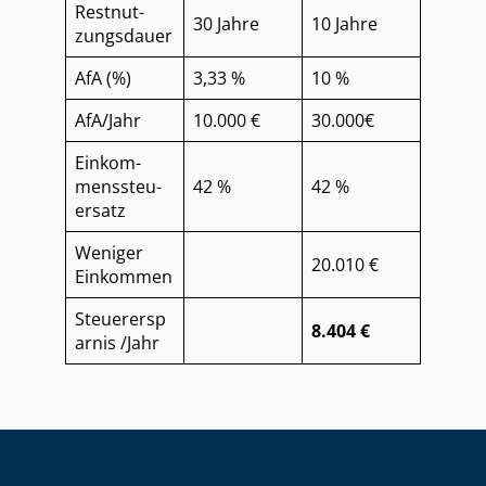
Rest­nut­
30 Jahre
10 Jahre
zungs­dau­er
AfA (%)
3,33 %
10 %
AfA/Jahr
10.000 €
30.000€
Ein­kom­
mens­steu­
42 %
42 %
er­satz
Weniger
20.010 €
Einkommen
Steuerersp
8.404 €
arnis /Jahr