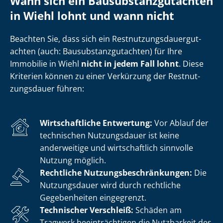
Wann sich ein Bau­sub­stanz­gut­ach­ten
in Wiehl lohnt und wann nicht
Beachten Sie, dass sich ein Rest­nut­zungs­dau­er­gut­
ach­ten (auch: Bau­sub­stanz­gut­ach­ten) für Ihre
Immobilie in Wiehl
nicht in jedem Fall lohnt
. Diese
Kriterien können zu einer Verkürzung der Rest­nut­
zungs­dau­er führen:
Wirtschaftliche Entwertung:
Vor Ablauf der
technischen Nutzungsdauer ist keine
anderweitige und wirtschaftlich sinnvolle
Nutzung möglich.
Rechtliche Nut­zungs­be­schrän­kun­gen:
Die
Nutzungsdauer wird durch rechtliche
Gegebenheiten eingegrenzt.
Technischer Verschleiß:
Schäden am
Tragwerk beeinträchtigen die Nutzbarkeit des