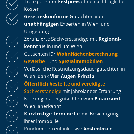
Transparenter
Festpreis
ohne nachträgliche
Kosten
Ge­set­zes­kon­for­me
Gutachten von
unabhängigen
Experten in Wiehl und
Umgebung
Zertifizierte Sachverständige mit
Re­gio­nal­
kennt­nis
in und um Wiehl
Gutachten für
Wohn­flä­chen­be­rech­nung
,
Gewerbe
–
und
Spe­zi­al­im­mo­bi­li­en
Verlässliche Rest­nut­zungs­dau­er­gut­ach­ten in
Wiehl dank
Vier-Augen-Prinzip
Öffentlich bestellte
und
vereidigte
Sachverständige
mit jahrelanger Erfahrung
Nut­zungs­dau­er­gut­ach­ten vom
Finanzamt
Wiehl anerkannt
Kurzfristige Termine
für die Besichtigung
Ihrer Immobilie
Rundum betreut inklusive
kostenloser