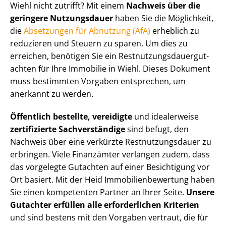
Wiehl nicht zutrifft? Mit einem
Nachweis über die
geringere Nutzungsdauer
haben Sie die Möglichkeit,
die
Absetzungen für Abnutzung (AfA)
erheblich zu
reduzieren und Steuern zu sparen. Um dies zu
erreichen, benötigen Sie ein Rest­nut­zungs­dau­er­gut­
ach­ten für Ihre Immobilie in Wiehl. Dieses Dokument
muss bestimmten Vorgaben entsprechen, um
anerkannt zu werden.
Öffentlich bestellte, vereidigte
und idealerweise
zertifizierte Sachverständige
sind befugt, den
Nachweis über eine verkürzte Rest­nut­zungs­dau­er zu
erbringen. Viele Finanzämter verlangen zudem, dass
das vorgelegte Gutachten auf einer Besichtigung vor
Ort basiert. Mit der Heid Im­mo­bi­li­en­be­wer­tung haben
Sie einen kompetenten Partner an Ihrer Seite.
Unsere
Gutachter erfüllen alle erforderlichen Kriterien
und sind bestens mit den Vorgaben vertraut, die für