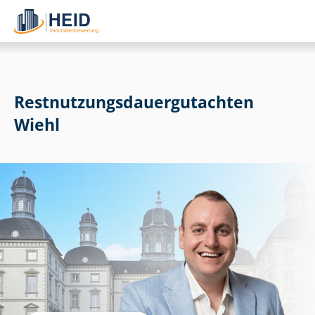
Rest­nut­zungs­dau­er­gut­ach­ten
Wiehl