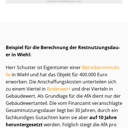
Beispiel für die Berechnung der Rest­nut­zungs­dau­
er in Wiehl:
Herr Schuster ist Eigentümer einer
Be­trei­ber­im­mo­bi­
lie
in Wiehl und hat das Objekt für 400.000 Euro
erworben. Die An­schaf­fungs­kos­ten unterteilen sich
zu einem Viertel in
Bodenwert
und drei Vierteln in
Gebäudewert. Als Grundlage für die AfA dient nur der
Ge­bäu­de­wert­an­teil. Die vom Finanzamt veranschlagte
Ge­samt­nut­zungs­dau­er liegt bei 30 Jahren, durch ein
fachkundiges Gutachten kann sie aber
auf 10 Jahre
heruntergesetzt
werden. Folglich steigt die AfA pro