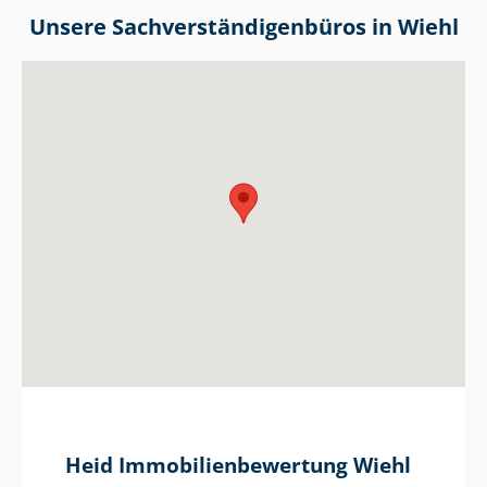
Unsere Sach­ver­stän­di­gen­bü­ros in Wiehl
Heid Im­mo­bi­li­en­be­wer­tung Wiehl