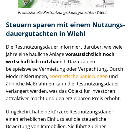
Professionelle Rest­nut­zungs­dau­er­gut­ach­ten Wiehl
Steuern sparen mit einem Nut­zungs­
dau­er­gut­ach­ten in Wiehl
Die Rest­nut­zungs­dau­er informiert darüber, wie viele
Jahre eine bauliche Anlage
voraussichtlich noch
wirtschaftlich nutzbar
ist. Dazu zählen
beispielsweise Vermietung oder Verpachtung. Durch
Mo­der­ni­sie­run­gen,
energetische Sanierungen
und
ähnliche Maßnahmen kann die Rest­nut­zungs­dau­er
verlängert werden, was das Objekt für Investoren
attraktiver macht und den erzielbaren Preis erhöht.
Umgekehrt hat eine kürzere Rest­nut­zungs­dau­er
einen erheblichen Einfluss auf die steuerliche
Bewertung von Immobilien. Sie führt zu einer