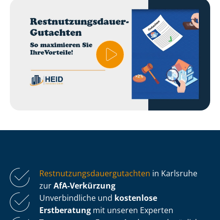
Rest­nut­zungs­dau­er­gut­ach­ten
in Karlsruhe
zur
AfA-Verkürzung
Unverbindliche und
kostenlose
Erstberatung
mit unseren Experten