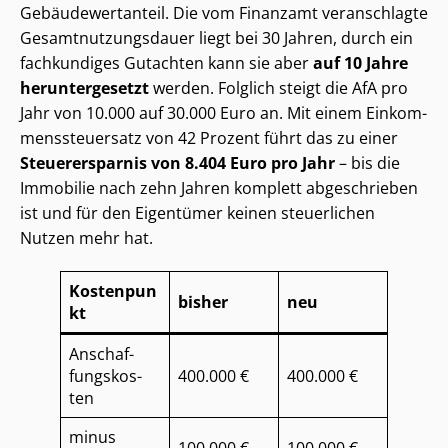
Ge­bäu­de­wert­an­teil. Die vom Finanzamt veranschlagte
Ge­samt­nut­zungs­dau­er liegt bei 30 Jahren, durch ein
fachkundiges Gutachten kann sie aber
auf 10 Jahre
heruntergesetzt
werden. Folglich steigt die AfA pro
Jahr von 10.000 auf 30.000 Euro an. Mit einem Ein­kom­
mens­steu­er­satz von 42 Prozent führt das zu einer
Steuerersparnis von 8.404 Euro pro Jahr
– bis die
Immobilie nach zehn Jahren komplett abgeschrieben
ist und für den Eigentümer keinen steuerlichen
Nutzen mehr hat.
Kostenpun
bisher
neu
kt
An­schaf­
fungs­kos­
400.000 €
400.000 €
ten
minus
100.000 €
100.000 €