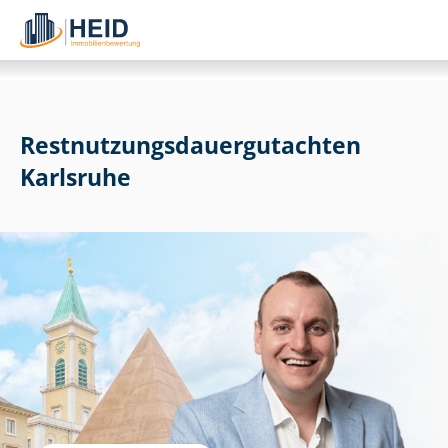
Rest­nut­zungs­dau­er­gut­ach­ten
Karlsruhe