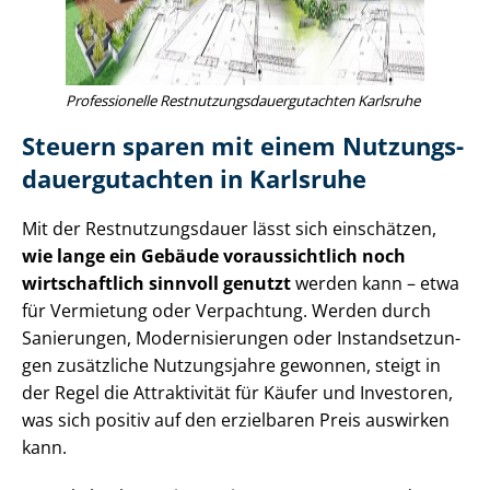
Professionelle Rest­nut­zungs­dau­er­gut­ach­ten Karlsruhe
Steuern sparen mit einem Nut­zungs­
dau­er­gut­ach­ten in Karlsruhe
Mit der Rest­nut­zungs­dau­er lässt sich einschätzen,
wie lange ein Gebäude voraussichtlich noch
wirtschaftlich sinnvoll genutzt
werden kann – etwa
für Vermietung oder Verpachtung. Werden durch
Sanierungen, Mo­der­ni­sie­run­gen oder In­stand­set­zun­
gen zusätzliche Nutzungsjahre gewonnen, steigt in
der Regel die Attraktivität für Käufer und Investoren,
was sich positiv auf den erzielbaren Preis auswirken
kann.