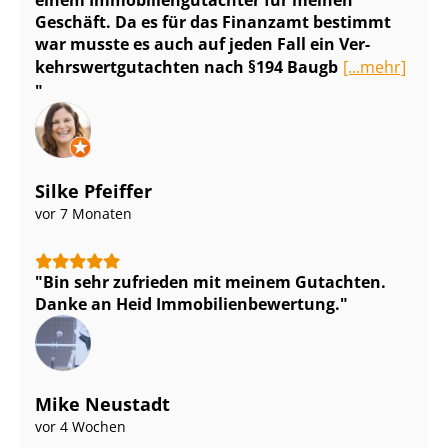
Geschäft. Da es für das Finanzamt bestimmt
war musste es auch auf jeden Fall ein Ver­
kehrs­wert­gut­ach­ten nach §194 Baugb
[...mehr]
Silke Pfeiffer
vor 7 Monaten
Bin sehr zufrieden mit meinem Gutachten.
Danke an Heid Im­mo­bi­li­en­be­wer­tung.
Mike Neustadt
vor 4 Wochen