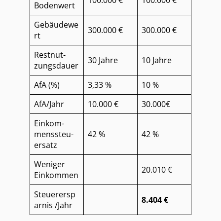
Bodenwert
Gebäudewe
300.000 €
300.000 €
rt
Rest­nut­
30 Jahre
10 Jahre
zungs­dau­er
AfA (%)
3,33 %
10 %
AfA/Jahr
10.000 €
30.000€
Ein­kom­
mens­steu­
42 %
42 %
er­satz
Weniger
20.010 €
Einkommen
Steuerersp
8.404 €
arnis /Jahr