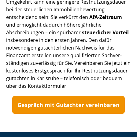
Umgekehrt kann eine geringere Rest­nut­zungs­dau­er
bei der steuerlichen Im­mo­bi­li­en­be­wer­tung
entscheidend sein: Sie verkürzt den
AfA-Zeitraum
und ermöglicht dadurch höhere jährliche
Abschreibungen – ein spürbarer
steuerlicher Vorteil
insbesondere in den ersten Jahren. Den dafür
notwendigen gutachterlichen Nachweis für das
Finanzamt erstellen unsere qualifizierten Sach­ver­
stän­di­gen zuverlässig für Sie. Vereinbaren Sie jetzt ein
kostenloses Erstgespräch für Ihr Rest­nut­zungs­dau­er­
gut­ach­ten in Karlsruhe – telefonisch oder bequem
über das Kontaktformular.
Gespräch mit Gutachter vereinbaren