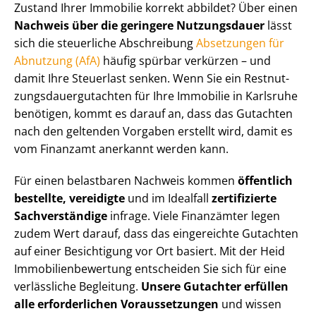
Zustand Ihrer Immobilie korrekt abbildet? Über einen
Nachweis über die geringere Nutzungsdauer
lässt
sich die steuerliche Abschreibung
Absetzungen für
Abnutzung (AfA)
häufig spürbar verkürzen – und
damit Ihre Steuerlast senken. Wenn Sie ein Rest­nut­
zungs­dau­er­gut­ach­ten für Ihre Immobilie in Karlsruhe
benötigen, kommt es darauf an, dass das Gutachten
nach den geltenden Vorgaben erstellt wird, damit es
vom Finanzamt anerkannt werden kann.
Für einen belastbaren Nachweis kommen
öffentlich
bestellte, vereidigte
und im Idealfall
zertifizierte
Sachverständige
infrage. Viele Finanzämter legen
zudem Wert darauf, dass das eingereichte Gutachten
auf einer Besichtigung vor Ort basiert. Mit der Heid
Im­mo­bi­li­en­be­wer­tung entscheiden Sie sich für eine
verlässliche Begleitung.
Unsere Gutachter erfüllen
alle erforderlichen Voraussetzungen
und wissen