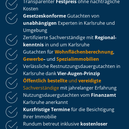
Transparenter
Festpreis
ohne nachträgliche
Kosten
Ge­set­zes­kon­for­me
Gutachten von
unabhängigen
Experten in Karlsruhe und
Umgebung
Zertifizierte Sachverständige mit
Re­gio­nal­
kennt­nis
in und um Karlsruhe
Gutachten für
Wohn­flä­chen­be­rech­nung
,
Gewerbe
–
und
Spe­zi­al­im­mo­bi­li­en
Verlässliche Rest­nut­zungs­dau­er­gut­ach­ten in
Karlsruhe dank
Vier-Augen-Prinzip
Öffentlich bestellte
und
vereidigte
Sachverständige
mit jahrelanger Erfahrung
Nut­zungs­dau­er­gut­ach­ten vom
Finanzamt
Karlsruhe anerkannt
Kurzfristige Termine
für die Besichtigung
Ihrer Immobilie
Rundum betreut inklusive
kostenloser