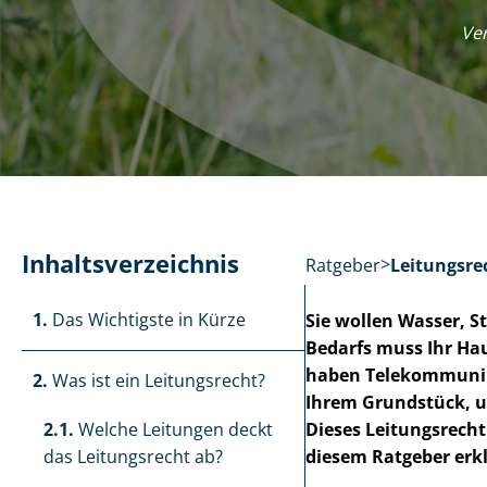
Ver
In­halts­ver­zeich­nis
Ratgeber
Leitungsre
1.
Das Wichtigste in Kürze
Sie wollen Wasser, S
Bedarfs muss Ihr Ha
haben Te­le­kom­mu­ni­
2.
Was ist ein Leitungsrecht?
Ihrem Grundstück, u
2.1.
Welche Leitungen deckt
Dieses Leitungsrecht
das Leitungsrecht ab?
diesem Ratgeber erkl