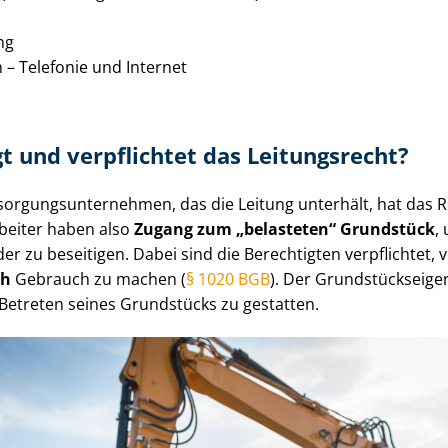
ng
­on – Telefonie und Internet
t und verpflichtet das Leitungsrecht?
sor­gungs­un­ter­neh­men, das die Leitung unterhält, hat das
rbeiter haben also
Zugang zum „belasteten“ Grundstück
,
er zu beseitigen. Dabei sind die Berechtigten verpflichtet,
ch
Gebrauch zu machen (
§ 1020 BGB
). Der Grund­stücks­ei­gen
Betreten seines Grundstücks zu gestatten.