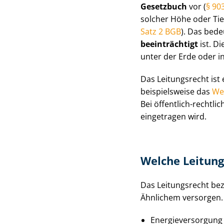
Gesetzbuch
vor (
§ 90
solcher Höhe oder Tie
Satz 2 BGB
). Das bede
beeinträchtigt
ist. Di
unter der Erde oder in
Das Leitungsrecht ist
beispielsweise das
We
Bei öffentlich-rechtl
eingetragen wird.
Welche Leitung
Das Leitungsrecht bez
Ähnlichem versorgen.
En­er­gie­ver­sor­g