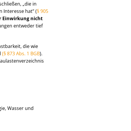
chließen, „die in
Interesse hat“ (
§ 905
r Einwirkung nicht
tun­gen entweder tief
tbarkeit, die wie
d
(§ 873 Abs. 1 BGB
).
au­las­ten­ver­zeich­nis
gie, Wasser und