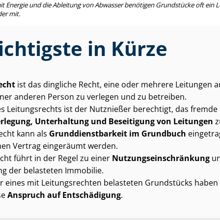
it Energie und die Ableitung von Abwasser benötigen Grundstücke oft ein L
der mit.
chtigste in Kürze
echt
ist das dingliche Recht, eine oder mehrere Leitungen 
ner anderen Person zu verlegen und zu betreiben.
 Leitungsrechts ist der Nutznießer berechtigt, das fremd
rlegung, Unterhaltung und Beseitigung von Leitungen
z
echt kann als
Grund­dienst­bar­keit im Grundbuch
eingetra
li­chen Vertrag eingeräumt werden.
cht führt in der Regel zu einer
Nut­zungs­ein­schrän­kung
un
 der belasteten Immobilie.
r eines mit Leitungsrechten belasteten Grundstücks haben 
se
Anspruch auf Entschädigung
.