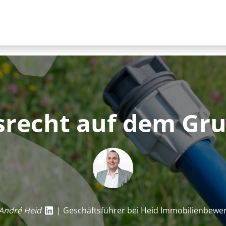
srecht auf dem Gr
André Heid
| Geschäftsführer bei Heid Im­mo­bi­li­en­be­we