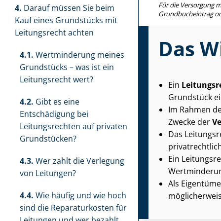
Für die Versorgung m
4.
Darauf müssen Sie beim
Grund­buch­ein­trag o
Kauf eines Grundstücks mit
Leitungsrecht achten
Das Wi
4.1.
Wertminderung meines
Grundstücks – was ist ein
Leitungsrecht wert?
Ein
Leitungsr
Grundstück ei
4.2.
Gibt es eine
Im Rahmen des
Entschädigung bei
Zwecke der
Ve
Leitungsrechten auf privaten
Das Leitungsr
Grundstücken?
pri­vat­recht­
Ein Leitungsre
4.3.
Wer zahlt die Verlegung
Wertminderung
von Leitungen?
Als Eigentüme
4.4.
Wie häufig und wie hoch
möglicherwei
sind die Reparaturkosten für
Leitungen und wer bezahlt