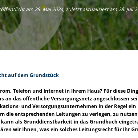
öffentlicht am 28. Mai 2024, zuletzt aktualisiert am 28. Juli 
cht auf dem Grundstück
trom, Telefon und Internet in Ihrem Haus? Für diese Ding
us an das öffentliche Versorgungsnetz angeschlossen se
ka­ti­ons- und Ver­sor­gungs­un­ter­neh­men in der Regel ei
m die entsprechenden Leitungen zu verlegen, zu nutzen
 kann als Grund­dienst­bar­keit in das Grundbuch einget
ären wir Ihnen, was ein solches Leitungsrecht für Ihr G