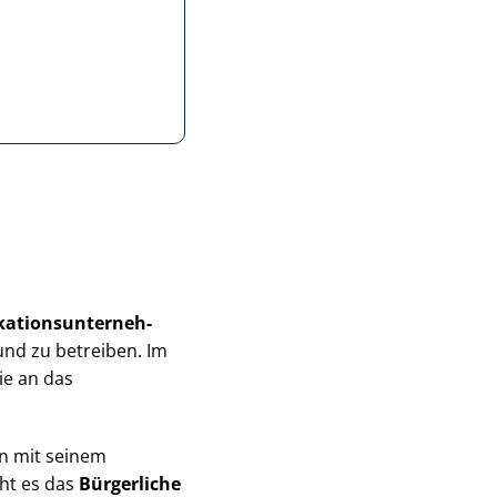
­ti­ons­un­ter­neh­
und zu betreiben. Im
ie an das
en mit seinem
eht es das
Bürgerliche