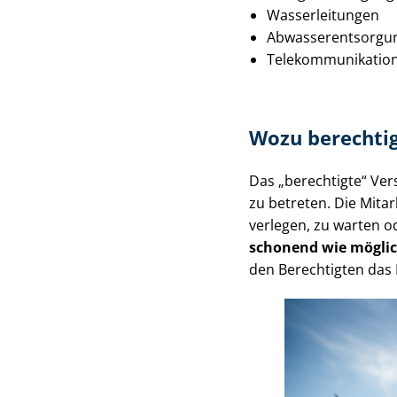
Wasserleitungen
Ab­was­ser­ent­sor­gu
Te­le­kom­mu­ni­ka­ti
Wozu berechtig
Das „berechtigte“ Ver­
zu betreten. Die Mita
verlegen, zu warten od
schonend wie mögli
den Berechtigten das 