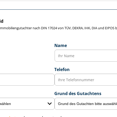
id
e Im­mo­bi­li­en­gut­ach­ter nach DIN 17024 von TÜV, DEKRA, IHK, DIA und EIPO
Name
Telefon
Grund des Gutachtens