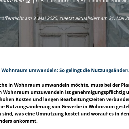
André Heid
| Geschäftsführer bei Heid Im­mo­bi­li­en­be­we
röffentlicht am 9. Mai 2025, zuletzt aktualisiert am 21. Mai 2
 Wohnraum umwandeln: So gelingt die Nut­zungs­än­de­r
äche in Wohnraum umwandeln möchte, muss bei der Pla
n Wohnraum umzuwandeln ist ge­neh­mi­gungs­pflich­tig 
ohen Kosten und langen Be­ar­bei­tungs­zei­ten verbunden
ine Nut­zungs­än­de­rung von Gewerbe in Wohnraum gestel
 sind, was eine Umnutzung kostet und worauf es in den
onders ankommt.