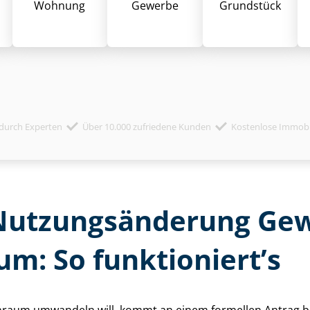
Wohnung
Gewerbe
Grund­stück
durch Experten
Über 10.000 zufriedene Kunden
Kostenlose Immob
ut­zungs­än­de­rung Ge
m: So funktioniert’s
aum umwandeln will, kommt an einem formellen Antrag bei d