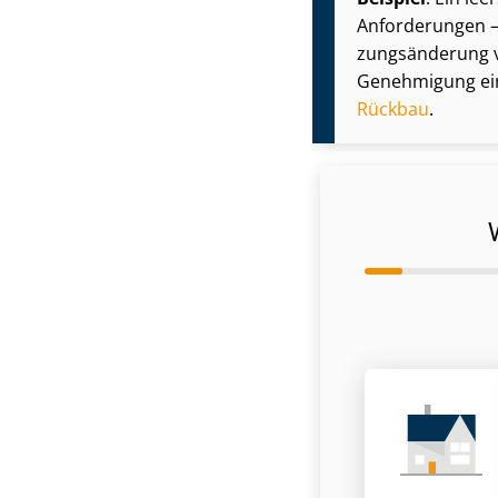
Anforderungen – 
zungs­än­de­run
Genehmigung ein
Rückbau
.