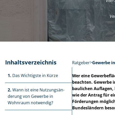
Von 
Ve
In­halts­ver­zeich­nis
Ratgeber
Gewerbe in
1.
Das Wichtigste in Kürze
Wer eine Gewerbefl
beachten. Gewerbe i
baulichen Auflagen, h
2.
Wann ist eine Nut­zungs­än­
wie der Antrag für e
de­rung von Gewerbe in
Förderungen möglich
Wohnraum notwendig?
Bundesländern bes