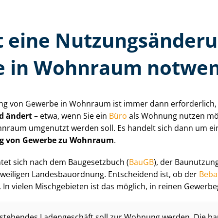
 eine Nut­zungs­än­de­r
 in Wohnraum notwen
rung von Gewerbe in Wohnraum ist immer dann erforderlich,
d ändert
– etwa, wenn Sie ein
Büro
als Wohnung nutzen mö
nraum umgenutzt werden soll. Es handelt sich dann um e
ung von Gewerbe zu Wohnraum
.
tet sich nach dem Baugesetzbuch (
BauGB
), der Bau­nut­zun
eweiligen Lan­des­bau­ord­nung. Entscheidend ist, ob der
Beba
In vielen Mischgebieten ist das möglich, in reinen Gewerbe
erstehendes Ladengeschäft soll zur Wohnung werden. Die ba