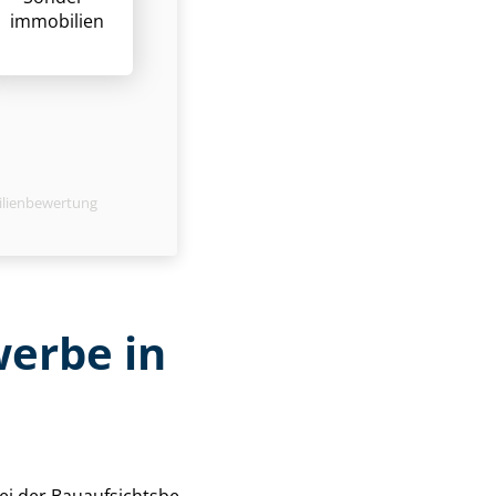
immobilien
ilienbewertung
werbe in
er Bau­auf­sichts­be­