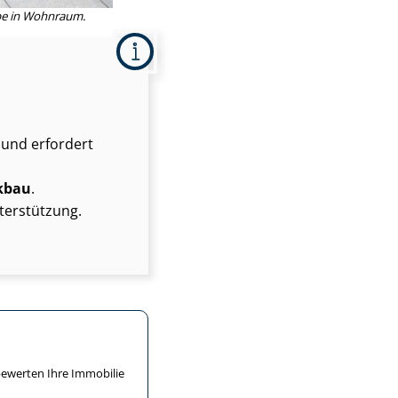
rbe in Wohnraum.
und erfordert
kbau
.
terstützung.
S bewerten Ihre Immobilie