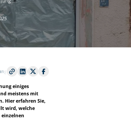
r­tung
025
ung
nung einiges
und meistens mit
. Hier erfahren Sie,
lt wird, welche
 einzelnen