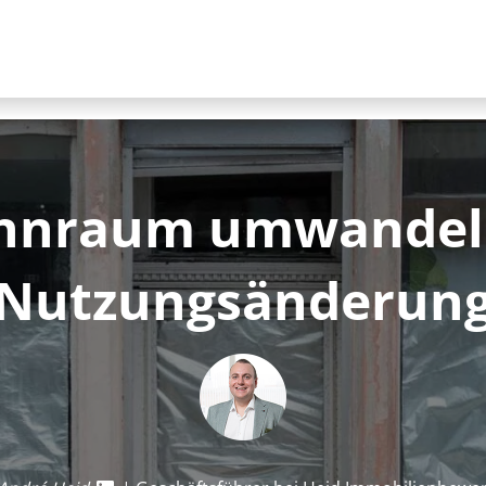
nraum umwandeln:
Nut­zungs­än­de­run