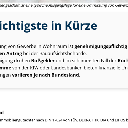
dengeschäft ist eine typische Ausgangslage für eine Umnutzung von Gewe
chtigste in Kürze
ng von Gewerbe in Wohnraum ist
ge­neh­mi­gungs­pflich­tig
llen Antrag
bei der Bau­auf­sichts­be­hör­de.
igung drohen
Bußgelder
und im schlimmsten Fall der
Rüc
amme
von der KfW oder Landesbanken bieten finanzielle Un
ungen
variieren je nach Bundesland
.
id
e Im­mo­bi­li­en­gut­ach­ter nach DIN 17024 von TÜV, DEKRA, IHK, DIA und EIPO