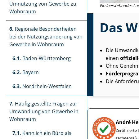
Umnutzung von Gewerbe zu
Ein leerstehendes La
Wohnraum
Das Wi
6.
Regionale Besonderheiten
bei der Nut­zungs­än­de­rung von
Gewerbe in Wohnraum
Die Umwandlu
einen
offizie
6.1.
Baden-Württemberg
Ohne Genehm
6.2.
Bayern
Förderprogr
Die Anforder
6.3.
Nordrhein-Westfalen
7.
Häufig gestellte Fragen zur
Umwandlung von Gewerbe in
Wohnraum
André He
Zertifiziert
7.1.
Kann ich ein Büro als
sachgemäß.