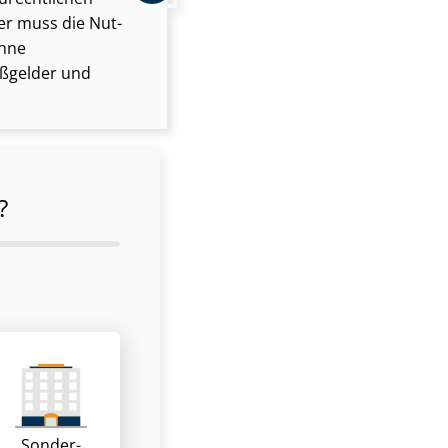
er muss die Nut­
ohne
ußgelder und
?
Sonder­