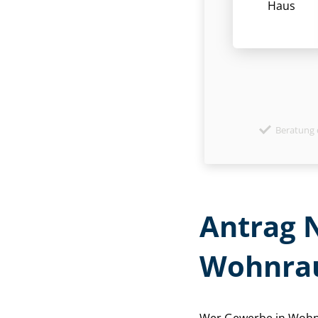
Haus
Beratung 
Antrag N
Wohnrau
Wer Gewerbe in Wohnr