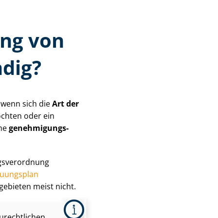
ung von
dig?
 wenn sich die
Art der
chten oder ein
ine
ge­neh­mi­gungs­
gs­ver­ord­nung
uungsplan
gebieten meist nicht.
urechtlichen