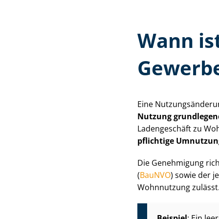
Wann ist
Gewerbe
Eine Nut­zungs­än­de­
Nutzung grundlegen
Ladengeschäft zu Woh
pflich­ti­ge Umnutz
Die Genehmigung rich
(
BauNVO
) sowie der j
Wohnnutzung zulässt. 
Beispiel
: Ein le