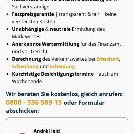
Sachverständige
Fest­preis­ga­ran­tie
| transparent & fair | keine
versteckten Kosten
Unabhängige
&
neutrale
Ermittlung des
Marktwertes
Anerkannte Wertermittlung
für das Finanzamt
und vor Gericht
Berechnung
des Verkehrswertes bei
Erbschaft
,
Schenkung
und
Scheidung
Kurzfristige Be­sich­ti­gungs­ter­mi­ne
| auch am
Wochenende
Wir beraten Sie kostenlos, gleich anrufen:
0800 - 336 589 15
oder Formular
abschicken:
André Heid