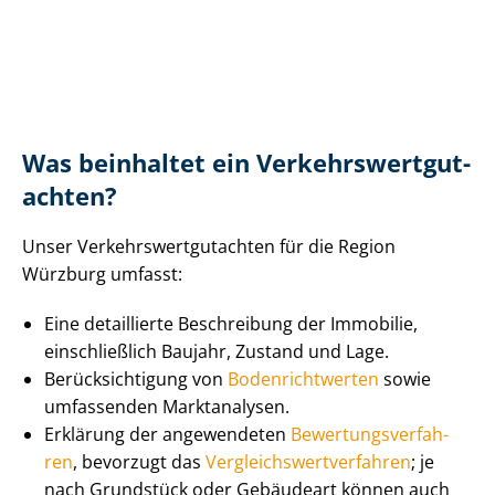
Was beinhaltet ein Ver­kehrs­wert­gut­
ach­ten?
Unser Ver­kehrs­wert­gut­ach­ten für die Region
Würzburg umfasst:
Eine detaillierte Beschreibung der Immobilie,
einschließlich Baujahr, Zustand und Lage.
Be­rück­sich­ti­gung von
Bo­den­richt­wer­ten
sowie
umfassenden Marktanalysen.
Erklärung der angewendeten
Be­wer­tungs­ver­fah­
ren
, bevorzugt das
Ver­gleichs­wert­ver­fah­ren
; je
nach Grundstück oder Gebäudeart können auch