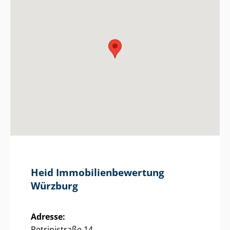
Heid Im­mo­bi­li­en­be­wer­tung
Würzburg
Adresse:
Petrinistraße 14