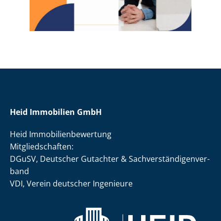
Heid Immobilien GmbH
Heid Im­mo­bi­li­en­be­wer­tung
Mit­glied­schaf­ten:
DGuSV, Deutscher Gutachter & Sach­ver­stän­di­gen­ver­
band
VDI, Verein deutscher Ingenieure