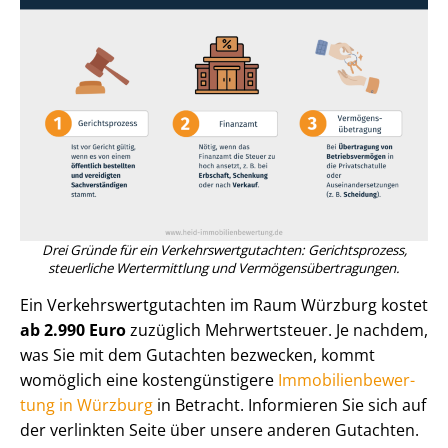
Drei Gründe für ein Ver­kehrs­wert­gut­ach­ten: Gerichtsprozess,
steuerliche Wertermittlung und Ver­mö­gens­über­tra­gun­gen.
Ein Ver­kehrs­wert­gut­ach­ten im Raum Würzburg kostet
ab 2.990 Euro
zuzüglich Mehrwertsteuer. Je nachdem,
was Sie mit dem Gutachten bezwecken, kommt
womöglich eine kos­ten­güns­ti­ge­re
Im­mo­bi­li­en­be­wer­
tung in Würzburg
in Betracht. Informieren Sie sich auf
der verlinkten Seite über unsere anderen Gutachten.