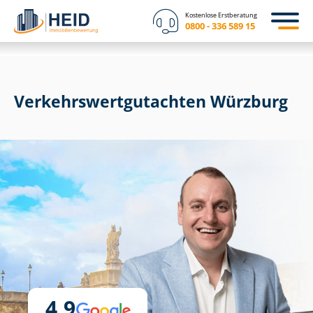
Kostenlose Erstberatung
0800 - 336 589 15
Ver­kehrs­wert­gut­ach­ten Würzburg
4,9