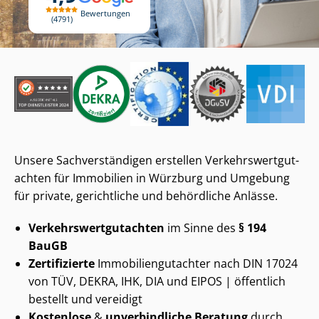
Bewertungen
4791
Unsere Sach­ver­stän­di­gen erstellen Ver­kehrs­wert­gut­
ach­ten für Immobilien in Würzburg und Umgebung
für private, gerichtliche und behördliche Anlässe.
Ver­kehrs­wert­gut­ach­ten
im Sinne des
§ 194
BauGB
Zertifizierte
Im­mo­bi­li­en­gut­ach­ter nach DIN 17024
von TÜV, DEKRA, IHK, DIA und EIPOS | öffentlich
bestellt und vereidigt
Kostenlose
&
unverbindliche Beratung
durch