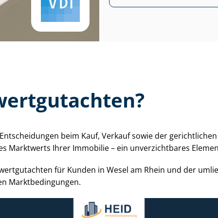
ert­gut­ach­ten?
erte Entscheidungen beim Kauf, Verkauf sowie der gerichtlic
ng des Marktwerts Ihrer Immobilie – ein unverzichtbares Ele
rs­wert­gut­ach­ten für Kunden in Wesel am Rhein und der uml
n Markt­be­din­gun­gen.