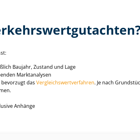
­kehrs­wert­gut­ach­ten
st:
ießlich Baujahr, Zustand und Lage
enden Marktanalysen
, bevorzugt das
Ver­gleichs­wert­ver­fah­ren
. Je nach Grundst
men.
nklusive Anhänge