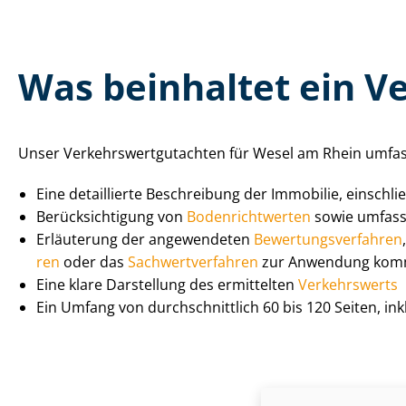
Was beinhaltet ein Ver
Unser Ver­kehrs­wert­gut­ach­ten für Wesel am Rhein umfas
Eine detaillierte Beschreibung der Immobilie, einschl
Be­rück­sich­ti­gung von
Bo­den­richt­wer­ten
sowie umfass
Erläuterung der angewendeten
Be­wer­tungs­ver­fah­ren
ren
oder das
Sach­wert­ver­fah­ren
zur Anwendung kom
Eine klare Darstellung des ermittelten
Verkehrswerts
Ein Umfang von durch­schnitt­lich 60 bis 120 Seiten, i