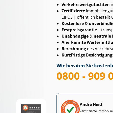
Ver­kehrs­wert­gut­ach­ten
i
Zertifizierte
Im­mo­bi­li­en­
EIPOS | öffentlich bestellt 
Kostenlose
&
unverbindli
Fest­preis­ga­ran­tie
| transp
Unabhängige
&
neutrale
Anerkannte Wertermittl
Berechnung
des Verkehrs
Kurzfristige Be­sich­ti­gungs
Wir beraten Sie kostenlo
0800 - 909 
André Heid
Zertifizierte Im­mo­bi­