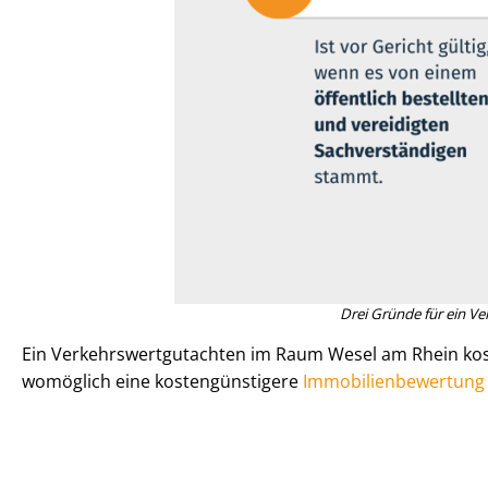
Drei Gründe für ein Ver
Ein Ver­kehrs­wert­gut­ach­ten im Raum Wesel am Rhein ko
womöglich eine kos­ten­güns­ti­ge­re
Im­mo­bi­li­en­be­wer­tu