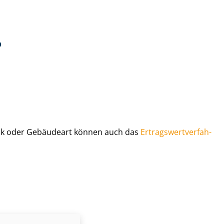
?
ück oder Gebäudeart können auch das
Er­trags­wert­ver­fah­