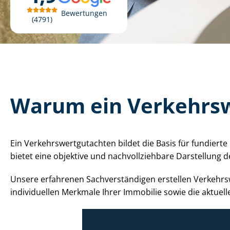
Bewertungen
4791
Warum ein Ver­kehrs­w
Ein Ver­kehrs­wert­gut­ach­ten bildet die Basis für fundi
bietet eine objektive und nach­voll­zieh­ba­re Darstellu
Unsere erfahrenen Sach­ver­stän­di­gen erstellen Ver­keh
individuellen Merkmale Ihrer Immobilie sowie die aktuelle