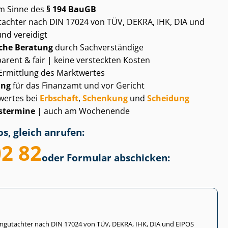
m Sinne des
§ 194 BauGB
gut­ach­ter nach DIN 17024 von TÜV, DEKRA, IHK, DIA und
und vereidigt
che Beratung
durch Sachverständige
arent & fair | keine versteckten Kosten
Ermittlung des Marktwertes
ung
für das Finanzamt und vor Gericht
wertes bei
Erbschaft
,
Schenkung
und
Scheidung
­ter­mi­ne
| auch am Wochenende
s, gleich anrufen:
02 82
oder Formular abschicken:
li­en­gut­ach­ter nach DIN 17024 von TÜV, DEKRA, IHK, DIA und EIPOS