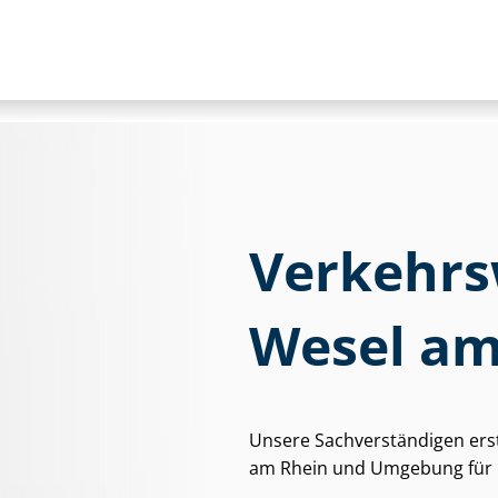
Ver­kehrs­
Wesel am
Unsere Sach­ver­stän­di­gen ers
am Rhein und Umgebung für pr