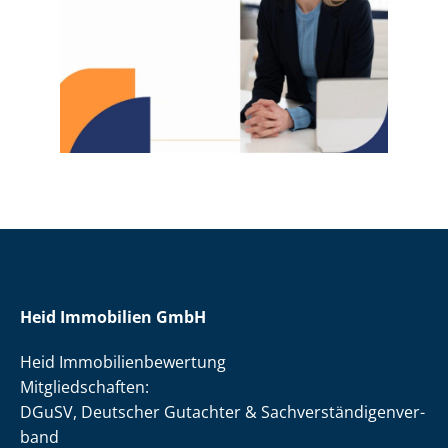
Heid Immobilien GmbH
Heid Im­mo­bi­li­en­be­wer­tung
Mit­glied­schaf­ten:
DGuSV, Deutscher Gutachter & Sach­ver­stän­di­gen­ver­
band