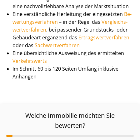
eine nach­voll­zieh­ba­re Analyse der Marktsituation
Eine verständliche Herleitung der eingesetzten
Be­
wer­tungs­ver­fah­ren
– in der Regel das
Ver­gleichs­
wert­ver­fah­ren
, bei passender Grundstücks- oder
Gebäudeart ergänzend das
Er­trags­wert­ver­fah­ren
oder das
Sach­wert­ver­fah­ren
Eine übersichtliche Ausweisung des ermittelten
Verkehrswerts
Im Schnitt 60 bis 120 Seiten Umfang inklusive
Anhängen
Welche Immobilie möchten Sie
bewerten?