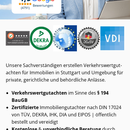
Bewertungen
4791
Unsere Sach­ver­stän­di­gen erstellen Ver­kehrs­wert­gut­
ach­ten für Immobilien in Stuttgart und Umgebung für
private, gerichtliche und behördliche Anlässe.
Ver­kehrs­wert­gut­ach­ten
im Sinne des
§ 194
BauGB
Zertifizierte
Im­mo­bi­li­en­gut­ach­ter nach DIN 17024
von TÜV, DEKRA, IHK, DIA und EIPOS | öffentlich
bestellt und vereidigt
Kostenlose
&
unverbindliche Beratung
durch