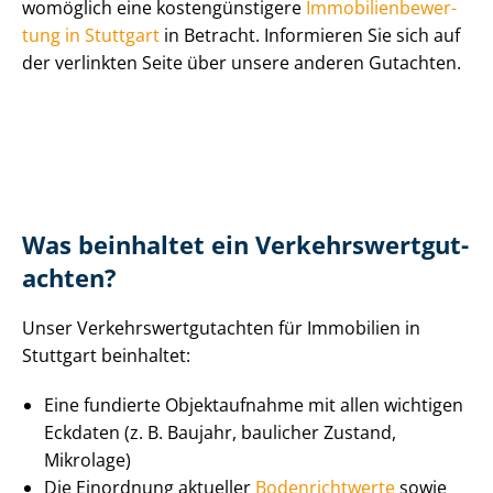
womöglich eine kos­ten­güns­ti­ge­re
Im­mo­bi­li­en­be­wer­
tung in Stuttgart
in Betracht. Informieren Sie sich auf
der verlinkten Seite über unsere anderen Gutachten.
Was beinhaltet ein Ver­kehrs­wert­gut­
ach­ten?
Unser Ver­kehrs­wert­gut­ach­ten für Immobilien in
Stuttgart beinhaltet:
Eine fundierte Objektaufnahme mit allen wichtigen
Eckdaten (z. B. Baujahr, baulicher Zustand,
Mikrolage)
Die Einordnung aktueller
Bodenrichtwerte
sowie