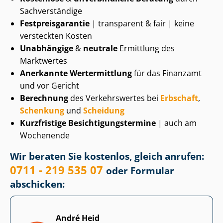
Sachverständige
Fest­preis­ga­ran­tie
| transparent & fair | keine
versteckten Kosten
Unabhängige
&
neutrale
Ermittlung des
Marktwertes
Anerkannte Wertermittlung
für das Finanzamt
und vor Gericht
Berechnung
des Verkehrswertes bei
Erbschaft
,
Schenkung
und
Scheidung
Kurzfristige Be­sich­ti­gungs­ter­mi­ne
| auch am
Wochenende
Wir beraten Sie kostenlos, gleich anrufen:
0711 - 219 535 07
oder Formular
abschicken:
André Heid