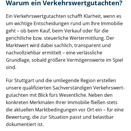
Warum ein Ver­kehrs­wert­gut­ach­ten?
Ein Ver­kehrs­wert­gut­ach­ten schafft Klarheit, wenn es
um wichtige Entscheidungen rund um Ihre Immobilie
geht – ob beim Kauf, beim Verkauf oder für die
gerichtliche bzw. steuerliche Wertermittlung. Der
Marktwert wird dabei sachlich, transparent und
nachvollziehbar ermittelt – eine verlässliche
Grundlage, sobald größere Vermögenswerte im Spiel
sind.
Für Stuttgart und die umliegende Region erstellen
unsere qualifizierten Sach­ver­stän­di­gen Ver­kehrs­wert­
gut­ach­ten mit Blick fürs Wesentliche. Neben den
konkreten Merkmalen Ihrer Immobilie fließen stets
die aktuellen Markt­be­din­gun­gen vor Ort ein – für eine
Bewertung, die zur Situation passt und belastbar
dokumentiert ist.