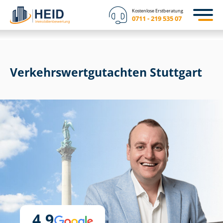
Kostenlose Erstberatung
0711 - 219 535 07
Ver­kehrs­wert­gut­ach­ten Stuttgart
4,9