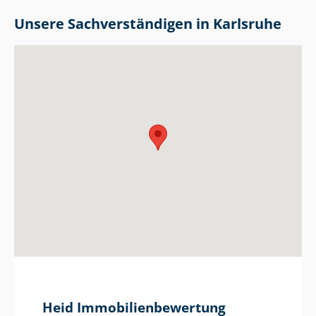
Unsere Sach­ver­stän­di­gen in Karlsruhe
Heid Im­mo­bi­li­en­be­wer­tung