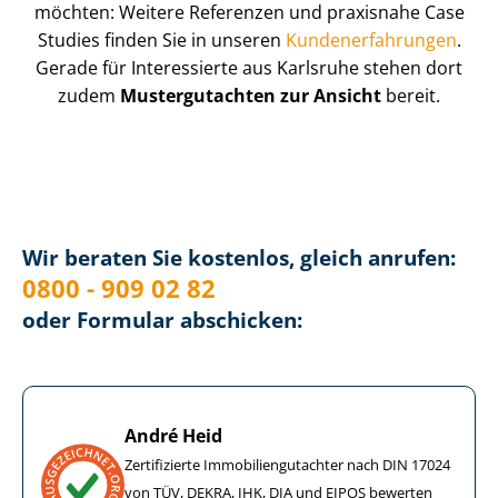
möchten: Weitere Referenzen und praxisnahe Case
Studies finden Sie in unseren
Kun­de­n­er­fah­run­gen
.
Gerade für Interessierte aus Karlsruhe stehen dort
zudem
Mustergutachten zur Ansicht
bereit.
Wir beraten Sie kostenlos, gleich anrufen:
0800 - 909 02 82
oder Formular abschicken:
André Heid
Zertifizierte Im­mo­bi­li­en­gut­ach­ter nach DIN 17024
von TÜV, DEKRA, IHK, DIA und EIPOS bewerten