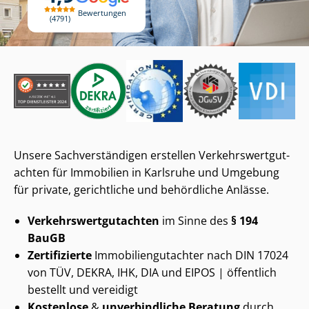
Bewertungen
4791
Unsere Sach­ver­stän­di­gen erstellen Ver­kehrs­wert­gut­
ach­ten für Immobilien in Karlsruhe und Umgebung
für private, gerichtliche und behördliche Anlässe.
Ver­kehrs­wert­gut­ach­ten
im Sinne des
§ 194
BauGB
Zertifizierte
Im­mo­bi­li­en­gut­ach­ter nach DIN 17024
von TÜV, DEKRA, IHK, DIA und EIPOS | öffentlich
bestellt und vereidigt
Kostenlose
&
unverbindliche Beratung
durch