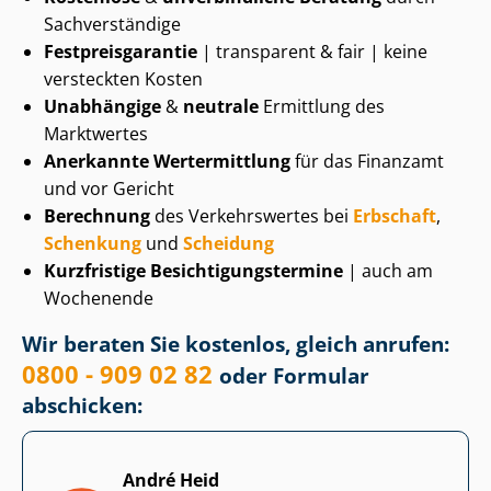
Sachverständige
Fest­preis­ga­ran­tie
| transparent & fair | keine
versteckten Kosten
Unabhängige
&
neutrale
Ermittlung des
Marktwertes
Anerkannte Wertermittlung
für das Finanzamt
und vor Gericht
Berechnung
des Verkehrswertes bei
Erbschaft
,
Schenkung
und
Scheidung
Kurzfristige Be­sich­ti­gungs­ter­mi­ne
| auch am
Wochenende
Wir beraten Sie kostenlos, gleich anrufen:
0800 - 909 02 82
oder Formular
abschicken:
André Heid