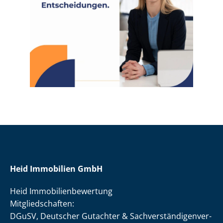
Heid Immobilien GmbH
Heid Im­mo­bi­li­en­be­wer­tung
Mit­glied­schaf­ten:
DGuSV, Deutscher Gutachter & Sach­ver­stän­di­gen­ver­