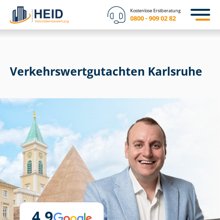
Kostenlose Erstberatung
0800 - 909 02 82
Ver­kehrs­wert­gut­ach­ten Karlsruhe
4,9