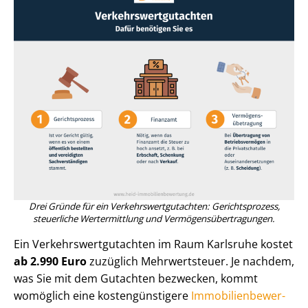
Drei Gründe für ein Ver­kehrs­wert­gut­ach­ten: Gerichtsprozess,
steuerliche Wertermittlung und Ver­mö­gens­über­tra­gun­gen.
Ein Ver­kehrs­wert­gut­ach­ten im Raum Karlsruhe kostet
ab 2.990 Euro
zuzüglich Mehrwertsteuer. Je nachdem,
was Sie mit dem Gutachten bezwecken, kommt
womöglich eine kos­ten­güns­ti­ge­re
Im­mo­bi­li­en­be­wer­