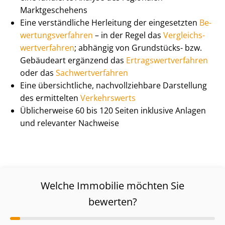
Marktgeschehens
Eine verständliche Herleitung der eingesetzten
Be­
wer­tungs­ver­fah­ren
– in der Regel das
Ver­gleichs­
wert­ver­fah­ren
; abhängig von Grundstücks- bzw.
Gebäudeart ergänzend das
Er­trags­wert­ver­fah­ren
oder das
Sach­wert­ver­fah­ren
Eine übersichtliche, nach­voll­zieh­ba­re Darstellung
des ermittelten
Verkehrswerts
Üblicherweise 60 bis 120 Seiten inklusive Anlagen
und relevanter Nachweise
Welche Immobilie möchten Sie
bewerten?