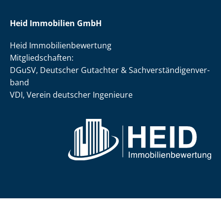
Heid Immobilien GmbH
Heid Im­mo­bi­li­en­be­wer­tung
Mit­glied­schaf­ten:
DGuSV, Deutscher Gutachter & Sach­ver­stän­di­gen­ver­
band
VDI, Verein deutscher Ingenieure