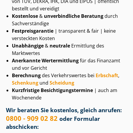
von TÜV, DEKRA, IHK, DIA und EIPOS | öffentlich
bestellt und vereidigt
Kostenlose
&
unverbindliche Beratung
durch
Sachverständige
Fest­preis­ga­ran­tie
| transparent & fair | keine
versteckten Kosten
Unabhängige
&
neutrale
Ermittlung des
Marktwertes
Anerkannte Wertermittlung
für das Finanzamt
und vor Gericht
Berechnung
des Verkehrswertes bei
Erbschaft
,
Schenkung
und
Scheidung
Kurzfristige Be­sich­ti­gungs­ter­mi­ne
| auch am
Wochenende
Wir beraten Sie kostenlos, gleich anrufen:
0800 - 909 02 82
oder Formular
abschicken: