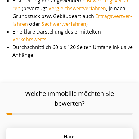
Erläuterung der angewendeten
Be­wer­tungs­ver­fah­
ren
(bevorzugt
Ver­gleichs­wert­ver­fah­ren
, je nach
Grundstück bzw. Gebäudeart auch
Er­trags­wert­ver­
fah­ren
oder
Sach­wert­ver­fah­ren
)
Eine klare Darstellung des ermittelten
Verkehrswerts
Durch­schnitt­lich 60 bis 120 Seiten Umfang inklusive
Anhänge
Welche Immobilie möchten Sie
bewerten?
Haus