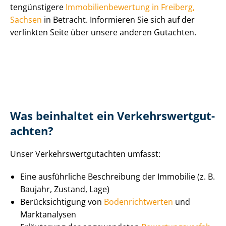
ten­güns­ti­ge­re
Im­mo­bi­li­en­be­wer­tung in Freiberg,
Sachsen
in Betracht. Informieren Sie sich auf der
verlinkten Seite über unsere anderen Gutachten.
Was beinhaltet ein Ver­kehrs­wert­gut­
ach­ten?
Unser Ver­kehrs­wert­gut­ach­ten umfasst:
Eine ausführliche Beschreibung der Immobilie (z. B.
Baujahr, Zustand, Lage)
Be­rück­sich­ti­gung von
Bo­den­richt­wer­ten
und
Marktanalysen