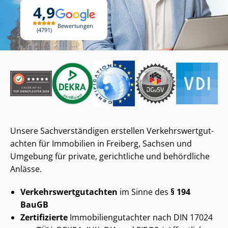
4,9
Bewertungen
4791
Unsere Sach­ver­stän­di­gen erstellen Ver­kehrs­wert­gut­
ach­ten für Immobilien in Freiberg, Sachsen und
Umgebung für private, gerichtliche und behördliche
Anlässe.
Ver­kehrs­wert­gut­ach­ten
im Sinne des
§ 194
BauGB
Zertifizierte
Im­mo­bi­li­en­gut­ach­ter nach DIN 17024