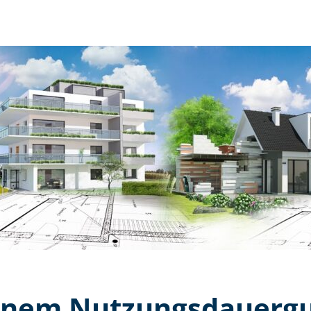
nem Nut­zungs­dau­er­gu