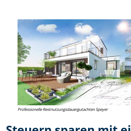
Professionelle Rest­nut­zungs­dau­er­gut­ach­ten Speyer
Steuern sparen mit ei