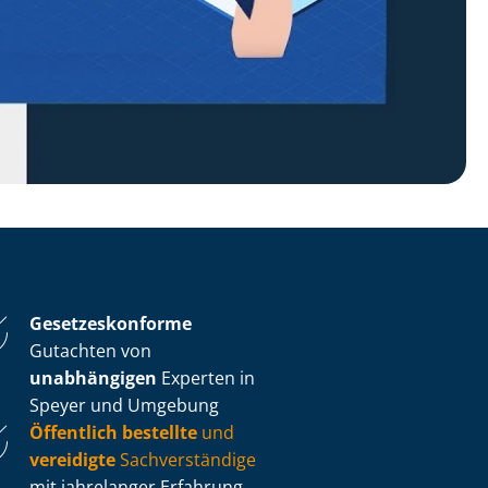
Ge­set­zes­kon­for­me
Gutachten von
unabhängigen
Experten in
Speyer und Umgebung
Öffentlich bestellte
und
vereidigte
Sachverständige
mit jahrelanger Erfahrung