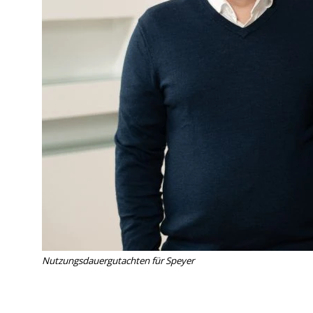
Nut­zungs­dau­er­gut­ach­ten für Speyer