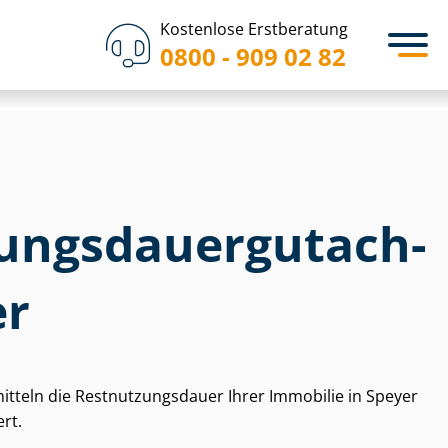
Kostenlose Erstberatung
0800 - 909 02 82
ungs­dau­er­gut­ach­
er
itteln die Rest­nut­zungs­dau­er Ihrer Immobilie in Speyer
rt.