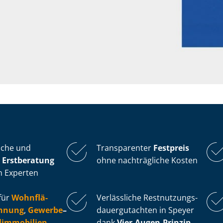
iche und
Transparenter
Festpreis
 Erstberatung
ohne nachträgliche Kosten
n Experten
für
Wohn­flä­
Verlässliche Rest­nut­zungs­
ch­nung
,
Gewerbe
–
dau­er­gut­ach­ten in Speyer
l­im­mo­bi­li­en
dank
Vier-Augen-Prinzip