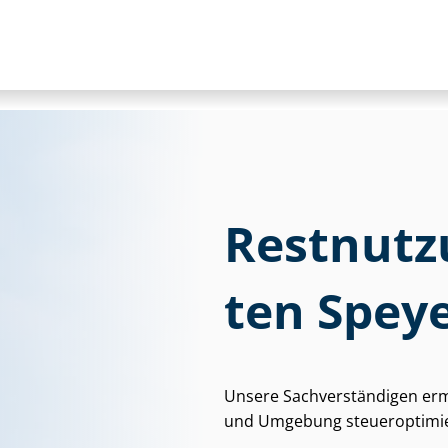
Rest­nut­z
ten Spey
Unsere Sach­ver­stän­di­gen erm
und Umgebung steueroptimie