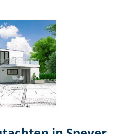
t­ach­ten in Speyer