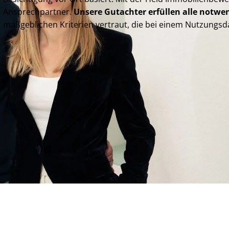
Ansprechpartner.
Unsere Gutachter erfüllen alle notw
maßgeblichen Kriterien vertraut, die bei einem Nut­zungs­da