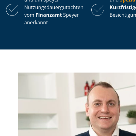
Nut­zungs­dau­er­gut­ach­ten
Kurzfristi
vom
Finanzamt
Speyer
Besichtigun
anerkannt