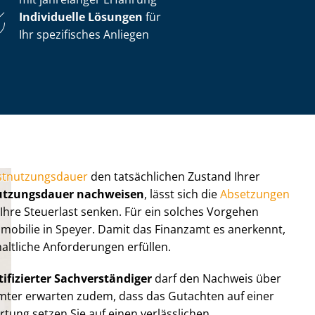
Individuelle Lösungen
für
Ihr spezifisches Anliegen
t­nut­zungs­dau­er
den tatsächlichen Zustand Ihrer
utzungsdauer nachweisen
, lässt sich die
Absetzungen
Ihre Steuerlast senken. Für ein solches Vorgehen
e Immobilie in Speyer. Damit das Finanzamt es anerkennt,
ltliche Anforderungen erfüllen.
ifizierter Sach­ver­stän­di­ger
darf den Nachweis über
nzämter erwarten zudem, dass das Gutachten auf einer
er­tung setzen Sie auf einen verlässlichen