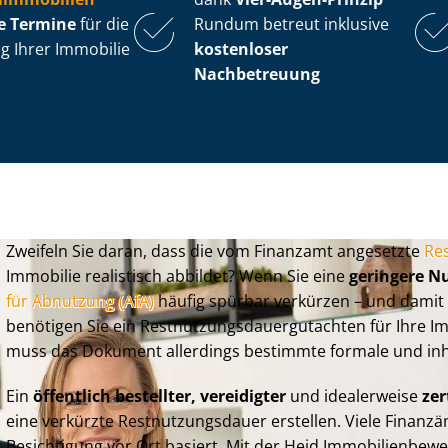
ge Termine
für die
Rundum betreut inklusive
g Ihrer Immobilie
kostenloser
Nachbetreuung
Zweifeln Sie daran, dass die vom Finanzamt angesetzte
Res
Immobilie realistisch abbildet? Wenn Sie eine
geringere N
für Abnutzung (AfA)
häufig spürbar verkürzen – und damit 
benötigen Sie ein Rest­nut­zungs­dau­er­gut­ach­ten für Ihr
muss das Dokument allerdings bestimmte formale und inha
Ein
öffentlich bestellter, vereidigter
und idealerweise
zert
eine verkürzte Rest­nut­zungs­dau­er erstellen. Viele Fina
Besichtigung vor Ort basiert. Mit der Heid Im­mo­bi­li­en­be­w