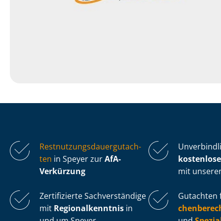
Rest­nut­zungs­dau­er­gut­ach­
Unverbindl
ten
in Speyer zur
AfA-
kostenlose
Verkürzung
mit unsere
Zertifizierte Sachverständige
Gutachten 
mit
Re­gio­nal­kennt­nis
in
chen­be­re
und um Speyer
und
Spe­zi­a