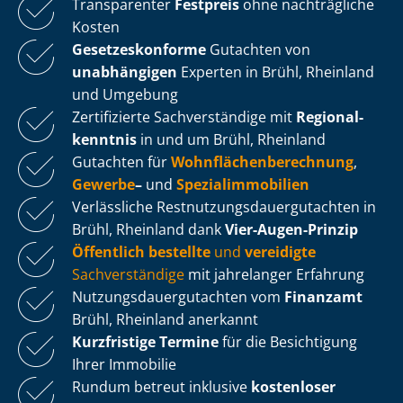
Transparenter
Festpreis
ohne nachträgliche
Kosten
Ge­set­zes­kon­for­me
Gutachten von
unabhängigen
Experten in Brühl, Rheinland
und Umgebung
Zertifizierte Sachverständige mit
Re­gio­nal­
kennt­nis
in und um Brühl, Rheinland
Gutachten für
Wohn­flä­chen­be­rech­nung
,
Gewerbe
–
und
Spe­zi­al­im­mo­bi­li­en
Verlässliche Rest­nut­zungs­dau­er­gut­ach­ten in
Brühl, Rheinland dank
Vier-Augen-Prinzip
Öffentlich bestellte
und
vereidigte
Sachverständige
mit jahrelanger Erfahrung
Nut­zungs­dau­er­gut­ach­ten vom
Finanzamt
Brühl, Rheinland anerkannt
Kurzfristige Termine
für die Besichtigung
Ihrer Immobilie
Rundum betreut inklusive
kostenloser