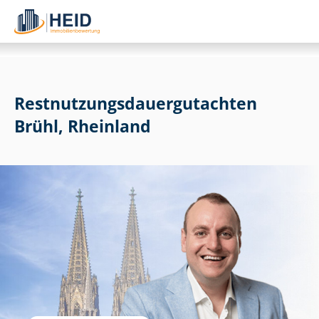
Rest­nut­zungs­dau­er­gut­ach­ten
Brühl, Rheinland