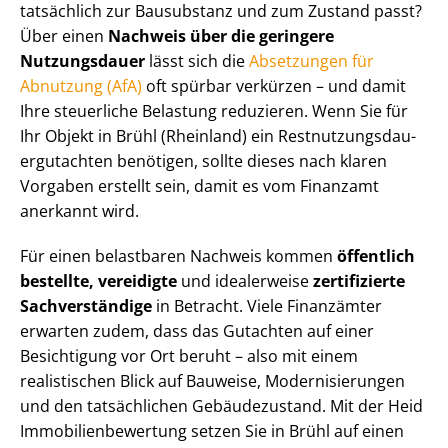
tatsächlich zur Bausubstanz und zum Zustand passt?
Über einen
Nachweis über die geringere
Nutzungsdauer
lässt sich die
Absetzungen für
Abnutzung (AfA)
oft spürbar verkürzen – und damit
Ihre steuerliche Belastung reduzieren. Wenn Sie für
Ihr Objekt in Brühl (Rheinland) ein Rest­nut­zungs­dau­
er­gut­ach­ten benötigen, sollte dieses nach klaren
Vorgaben erstellt sein, damit es vom Finanzamt
anerkannt wird.
Für einen belastbaren Nachweis kommen
öffentlich
bestellte, vereidigte
und idealerweise
zertifizierte
Sachverständige
in Betracht. Viele Finanzämter
erwarten zudem, dass das Gutachten auf einer
Besichtigung vor Ort beruht – also mit einem
realistischen Blick auf Bauweise, Mo­der­ni­sie­run­gen
und den tatsächlichen Gebäudezustand. Mit der Heid
Im­mo­bi­li­en­be­wer­tung setzen Sie in Brühl auf einen