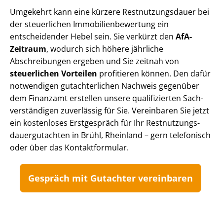
Umgekehrt kann eine kürzere Rest­nut­zungs­dau­er bei
der steuerlichen Im­mo­bi­li­en­be­wer­tung ein
entscheidender Hebel sein. Sie verkürzt den
AfA-
Zeitraum
, wodurch sich höhere jährliche
Abschreibungen ergeben und Sie zeitnah von
steuerlichen Vorteilen
profitieren können. Den dafür
notwendigen gutachterlichen Nachweis gegenüber
dem Finanzamt erstellen unsere qualifizierten Sach­
ver­stän­di­gen zuverlässig für Sie. Vereinbaren Sie jetzt
ein kostenloses Erstgespräch für Ihr Rest­nut­zungs­
dau­er­gut­ach­ten in Brühl, Rheinland – gern telefonisch
oder über das Kontaktformular.
Gespräch mit Gutachter vereinbaren