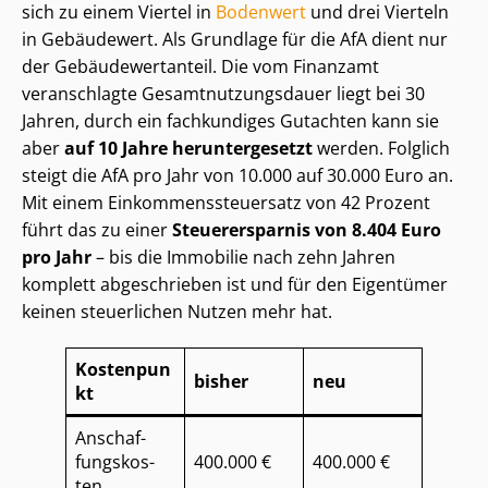
sich zu einem Viertel in
Bodenwert
und drei Vierteln
in Gebäudewert. Als Grundlage für die AfA dient nur
der Ge­bäu­de­wert­an­teil. Die vom Finanzamt
veranschlagte Ge­samt­nut­zungs­dau­er liegt bei 30
Jahren, durch ein fachkundiges Gutachten kann sie
aber
auf 10 Jahre heruntergesetzt
werden. Folglich
steigt die AfA pro Jahr von 10.000 auf 30.000 Euro an.
Mit einem Ein­kom­mens­steu­er­satz von 42 Prozent
führt das zu einer
Steuerersparnis von 8.404 Euro
pro Jahr
– bis die Immobilie nach zehn Jahren
komplett abgeschrieben ist und für den Eigentümer
keinen steuerlichen Nutzen mehr hat.
Kostenpun
bisher
neu
kt
An­schaf­
fungs­kos­
400.000 €
400.000 €
ten