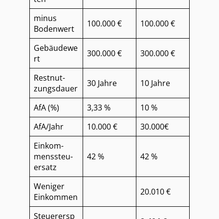
minus
100.000 €
100.000 €
Bodenwert
Gebäudewe
300.000 €
300.000 €
rt
Rest­nut­
30 Jahre
10 Jahre
zungs­dau­er
AfA (%)
3,33 %
10 %
AfA/Jahr
10.000 €
30.000€
Ein­kom­
mens­steu­
42 %
42 %
er­satz
Weniger
20.010 €
Einkommen
Steuerersp