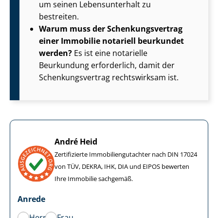
um seinen Lebensunterhalt zu
bestreiten.
Warum muss der Schen­kungs­ver­trag
einer Immobilie notariell beurkundet
werden?
Es ist eine notarielle
Beurkundung erforderlich, damit der
Schen­kungs­ver­trag rechtswirksam ist.
André Heid
Zertifizierte Im­mo­bi­li­en­gut­ach­ter nach DIN 17024
von TÜV, DEKRA, IHK, DIA und EIPOS bewerten
Ihre Immobilie sachgemäß.
Anrede
Herr
Frau