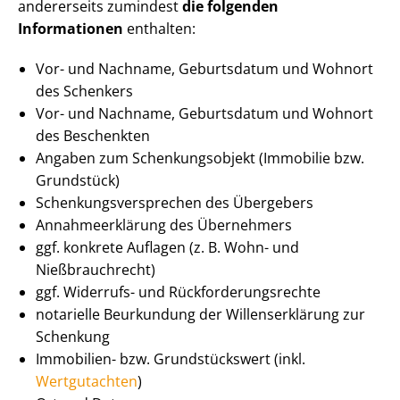
andererseits zumindest
die folgenden
Informationen
enthalten:
Vor- und Nachname, Geburtsdatum und Wohnort
des Schenkers
Vor- und Nachname, Geburtsdatum und Wohnort
des Beschenkten
Angaben zum Schen­kungs­ob­jekt (Immobilie bzw.
Grundstück)
Schen­kungs­ver­spre­chen des Übergebers
An­nah­me­er­klä­rung des Übernehmers
ggf. konkrete Auflagen (z. B. Wohn- und
Nießbrauchrecht)
ggf. Widerrufs- und Rück­for­de­rungs­rech­te
notarielle Beurkundung der Wil­lens­er­klä­rung zur
Schenkung
Immobilien- bzw. Grundstückswert (inkl.
Wertgutachten
)