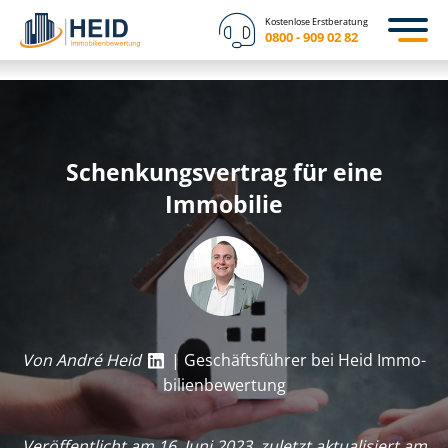
Kostenlose Erstberatung
0800 - 909 02 82
Schen­kungs­ver­trag für eine
Immobilie
Von André Heid
| Geschäftsführer bei Heid Im­mo­
bi­li­en­be­wer­tung
Veröffentlicht am 16. Juni 2023, zuletzt aktualisiert am