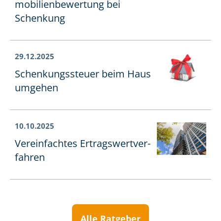
mo­bi­li­en­be­wer­tung bei
Schenkung
29.12.2025
Schen­kungs­steu­er beim Haus
umgehen
10.10.2025
Vereinfachtes Er­trags­wert­ver­
fah­ren
Alle Ratgeber