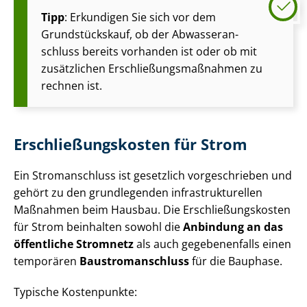
Tipp
: Erkundigen Sie sich vor dem
Grundstückskauf, ob der Ab­was­ser­an­
schluss bereits vorhanden ist oder ob mit
zusätzlichen Er­schlie­ßungs­maß­nah­men zu
rechnen ist.
Er­schlie­ßungs­kos­ten für Strom
Ein Stromanschluss ist gesetzlich vorgeschrieben und
gehört zu den grundlegenden in­fra­struk­tu­rel­len
Maßnahmen beim Hausbau. Die Er­schlie­ßungs­kos­ten
für Strom beinhalten sowohl die
Anbindung an das
öffentliche Stromnetz
als auch gegebenenfalls einen
temporären
Bau­stro­m­an­schluss
für die Bauphase.
Typische Kostenpunkte: