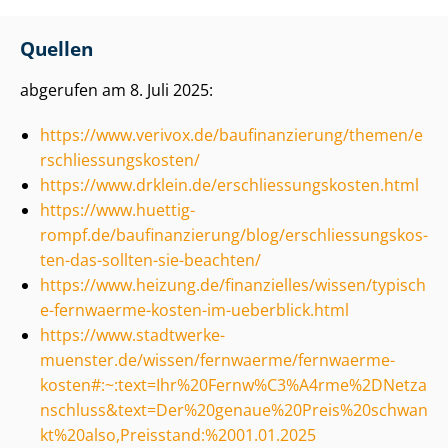
Quellen
abgerufen am 8. Juli 2025:
https://www.verivox.de/baufinanzierung/themen/e
r­schlies­sungs­kos­ten/
https://www.drklein.de/er­schlies­sungs­kos­ten.html
https://www.huettig-
rompf.de/baufinanzierung/blog/er­schlies­sungs­kos­
ten-das-sollten-sie-beachten/
https://www.heizung.de/finanzielles/wissen/typisch
e-fernwaerme-kosten-im-ueberblick.html
https://www.stadtwerke-
muenster.de/wissen/fernwaerme/fernwaerme-
kosten#:~:text=Ihr%20Fernw%C3%A4rme%2DNetza
nschluss&text=Der%20genaue%20Preis%20schwan
kt%20also,Preisstand:%2001.01.2025