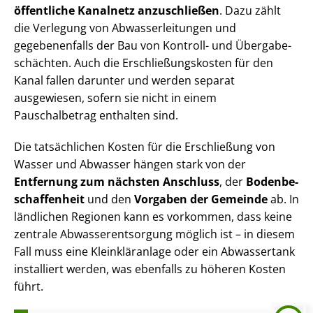
öffentliche Kanalnetz anzuschließen
. Dazu zählt
die Verlegung von Ab­was­ser­lei­tun­gen und
gegebenenfalls der Bau von Kontroll- und Über­ga­be­
schäch­ten. Auch die Er­schlie­ßungs­kos­ten für den
Kanal fallen darunter und werden separat
ausgewiesen, sofern sie nicht in einem
Pauschalbetrag enthalten sind.
Die tatsächlichen Kosten für die Erschließung von
Wasser und Abwasser hängen stark von der
Entfernung zum nächsten Anschluss
, der
Bo­den­be­
schaf­fen­heit
und den
Vorgaben der Gemeinde
ab. In
ländlichen Regionen kann es vorkommen, dass keine
zentrale Ab­was­ser­ent­sor­gung möglich ist – in diesem
Fall muss eine Kleinkläranlage oder ein Abwassertank
installiert werden, was ebenfalls zu höheren Kosten
führt.