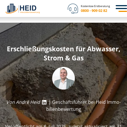
Kostenlose Erstberatung
0800 - 909 02 82
Er­schlie­ßungs­kos­ten für Abwasser,
Strom & Gas
Von André Heid
| Geschäftsführer bei Heid Im­mo­
bi­li­en­be­wer­tung
Veröffentlicht am 8. Juli 2025, zuletzt aktualisiert am 31.