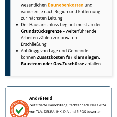
wesentlichen
Baunebenkosten
und
variieren je nach Region und Entfernung
zur nächsten Leitung.
Der Hausanschluss beginnt meist an der
Grund­stücks­gren­ze
– weiterführende
Arbeiten zählen zur privaten
Erschließung.
Abhängig von Lage und Gemeinde
können
Zusatzkosten für Kläranlagen,
Baustrom oder Gas-Zuschüsse
anfallen.
André Heid
Zertifizierte Im­mo­bi­li­en­gut­ach­ter nach DIN 17024
von TÜV, DEKRA, IHK, DIA und EIPOS bewerten