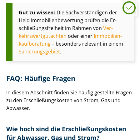
Gut zu wissen:
Die Sach­ver­stän­di­gen der
Heid Im­mo­bi­li­en­be­wer­tung prüfen die Er­
schlie­ßungs­frei­heit im Rahmen von
Ver­
kehrs­wert­gut­ach­ten
oder einer
Im­mo­bi­li­en­
kauf­be­ra­tung
– besonders relevant in einem
Sa­nie­rungs­ge­biet
.
FAQ: Häufige Fragen
In diesem Abschnitt finden Sie häufig gestellte Fragen
zu den Er­schlie­ßungs­kos­ten von Strom, Gas und
Abwasser.
Wie hoch sind die Er­schlie­ßungs­kos­ten
für Abwasser, Gas und Strom?