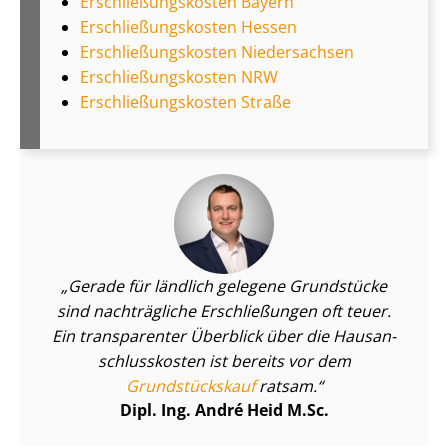
Er­schlie­ßungs­kos­ten Bayern
Er­schlie­ßungs­kos­ten Hessen
Er­schlie­ßungs­kos­ten Niedersachsen
Er­schlie­ßungs­kos­ten NRW
Er­schlie­ßungs­kos­ten Straße
Gerade für ländlich gelegene Grundstücke
sind nachträgliche Erschließungen oft teuer.
Ein transparenter Überblick über die Haus­an­
schluss­kos­ten ist bereits vor dem
Grundstückskauf
ratsam.
Dipl. Ing. André Heid M.Sc.