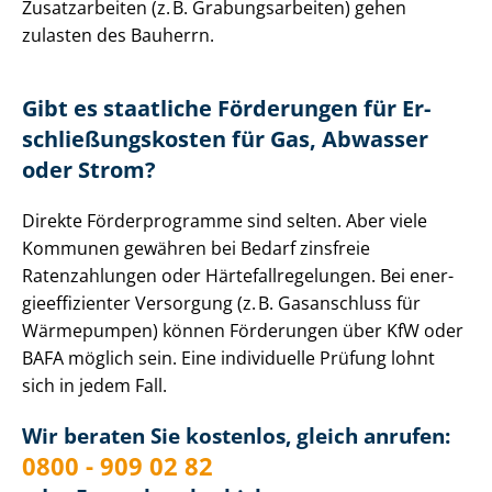
Zusatzarbeiten (z. B. Gra­bungs­ar­bei­ten) gehen
zulasten des Bauherrn.
Gibt es staatliche Förderungen für Er­
schlie­ßungs­kos­ten für Gas, Abwasser
oder Strom?
Direkte Förderprogramme sind selten. Aber viele
Kommunen gewähren bei Bedarf zinsfreie
Ratenzahlungen oder Här­te­fall­re­ge­lun­gen. Bei en­er­
gie­ef­fi­zi­en­ter Versorgung (z. B. Gasanschluss für
Wärmepumpen) können Förderungen über KfW oder
BAFA möglich sein. Eine individuelle Prüfung lohnt
sich in jedem Fall.
Wir beraten Sie kostenlos, gleich anrufen:
0800 - 909 02 82