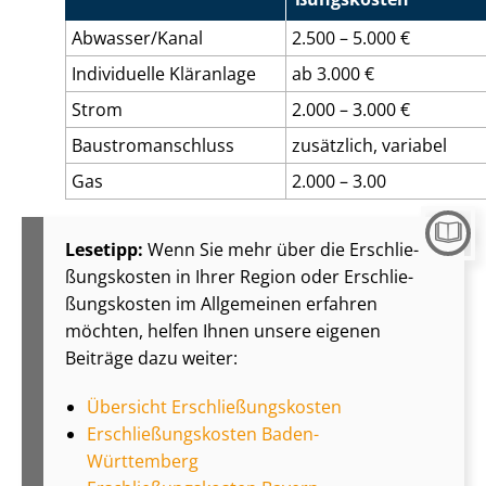
Abwasser/Kanal
2.500 – 5.000 €
Individuelle Kläranlage
ab 3.000 €
Strom
2.000 – 3.000 €
Bau­stro­m­an­schluss
zusätzlich, variabel
Gas
2.000 – 3.00
Lesetipp:
Wenn Sie mehr über die Er­schlie­
ßungs­kos­ten in Ihrer Region oder Er­schlie­
ßungs­kos­ten im Allgemeinen erfahren
möchten, helfen Ihnen unsere eigenen
Beiträge dazu weiter:
Übersicht Er­schlie­ßungs­kos­ten
Er­schlie­ßungs­kos­ten Baden-
Württemberg