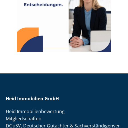
Heid Immobilien GmbH
Heid Im­mo­bi­li­en­be­wer­tung
Mit­glied­schaf­ten:
DGuSV, Deutscher Gutachter & Sach­ver­stän­di­gen­ver­