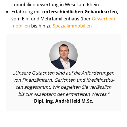
Im­mo­bi­li­en­be­wer­tung in Wesel am Rhein
Erfahrung mit
un­ter­schied­li­chen Gebäudearten
,
vom Ein- und Mehr­fa­mi­li­en­haus über
Ge­wer­be­im­
mo­bi­li­en
bis hin zu
Spe­zi­al­im­mo­bi­li­en
Unsere Gutachten sind auf die Anforderungen
von Finanzämtern, Gerichten und Kre­dit­in­sti­tu­
ten abgestimmt. Wir begleiten Sie verlässlich
bis zur Akzeptanz des ermittelten Wertes.
Dipl. Ing. André Heid M.Sc.