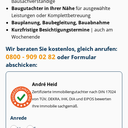
Bau­sach­ver­stän­di­ge
Baugutachter in Ihrer Nähe
für ausgewählte
Leistungen oder Kom­plett­be­treu­ung
Bauplanung, Baubegleitung, Bauabnahme
Kurzfristige Be­sich­ti­gungs­ter­mi­ne
| auch am
Wochenende
Wir beraten Sie kostenlos, gleich anrufen:
0800 - 909 02 82
oder Formular
abschicken:
André Heid
Zertifizierte Im­mo­bi­li­en­gut­ach­ter nach DIN 17024
von TÜV, DEKRA, IHK, DIA und EIPOS bewerten
Ihre Immobilie sachgemäß.
Anrede