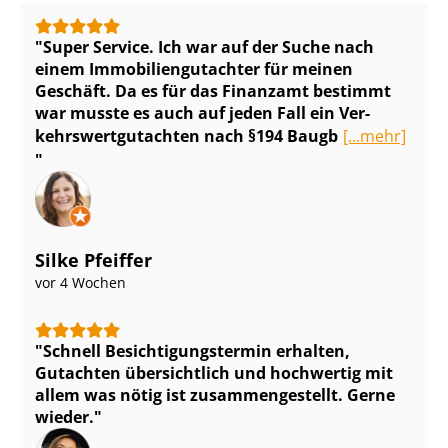
Super Service. Ich war auf der Suche nach
einem Im­mo­bi­li­en­gut­ach­ter für meinen
Geschäft. Da es für das Finanzamt bestimmt
war musste es auch auf jeden Fall ein Ver­
kehrs­wert­gut­ach­ten nach §194 Baugb
[...mehr]
Silke Pfeiffer
vor 4 Wochen
Schnell Be­sich­ti­gungs­ter­min erhalten,
Gutachten übersichtlich und hochwertig mit
allem was nötig ist zu­sam­men­ge­stellt. Gerne
wieder.