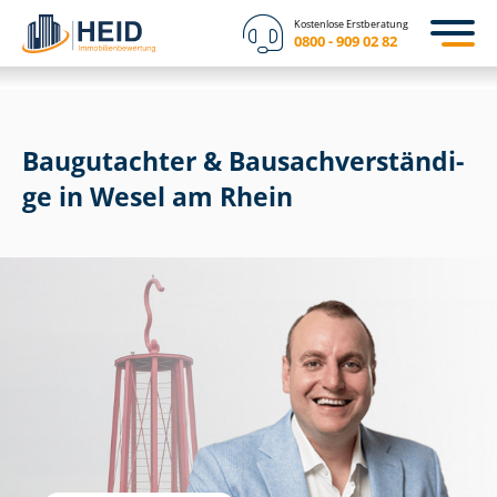
Kostenlose Erstberatung
0800 - 909 02 82
Baugutachter & Bau­sach­ver­stän­di­
ge in Wesel am Rhein