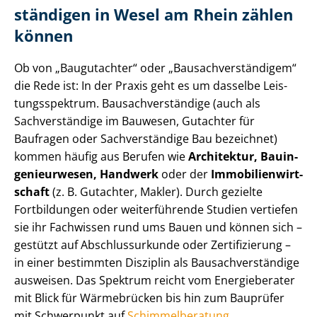
stän­di­gen in Wesel am Rhein zählen
können
Ob von „Baugutachter“ oder „Bau­sach­ver­stän­di­gem“
die Rede ist: In der Praxis geht es um dasselbe Leis­
tungs­spek­trum. Bau­sach­ver­stän­di­ge (auch als
Sachverständige im Bauwesen, Gutachter für
Baufragen oder Sachverständige Bau bezeichnet)
kommen häufig aus Berufen wie
Architektur, Bau­in­
ge­nieur­we­sen, Handwerk
oder der
Im­mo­bi­li­en­wirt­
schaft
(z. B. Gutachter, Makler). Durch gezielte
Fortbildungen oder weiterführende Studien vertiefen
sie ihr Fachwissen rund ums Bauen und können sich –
gestützt auf Ab­schluss­ur­kun­de oder Zertifizierung –
in einer bestimmten Disziplin als Bau­sach­ver­stän­di­ge
ausweisen. Das Spektrum reicht vom Energieberater
mit Blick für Wärmebrücken bis hin zum Bauprüfer
mit Schwerpunkt auf
Schim­mel­be­ra­tung
.