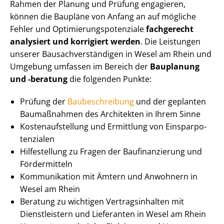
Rahmen der Planung und Prüfung engagieren,
können die Baupläne von Anfang an auf mögliche
Fehler und Op­ti­mie­rungs­po­ten­zia­le
fachgerecht
analysiert und korrigiert
werden
. Die Leistungen
unserer Bau­sach­ver­stän­di­gen in Wesel am Rhein und
Umgebung umfassen im Bereich der
Bauplanung
und -beratung
die folgenden Punkte:
Prüfung der
Baubeschreibung
und der geplanten
Baumaßnahmen des Architekten in Ihrem Sinne
Kos­ten­auf­stel­lung und Ermittlung von Ein­spar­po­
ten­zia­len
Hilfestellung zu Fragen der Baufinanzierung und
Fördermitteln
Kommunikation mit Ämtern und Anwohnern in
Wesel am Rhein
Beratung zu wichtigen Ver­trags­in­hal­ten mit
Dienstleistern und Lieferanten in Wesel am Rhein