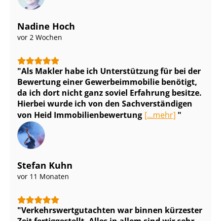
Nadine Hoch
vor 2 Wochen
Als Makler habe ich Unterstützung für bei der
Bewertung einer Ge­wer­be­im­mo­bi­lie benötigt,
da ich dort nicht ganz soviel Erfahrung besitze.
Hierbei wurde ich von den Sach­ver­stän­di­gen
von Heid Im­mo­bi­li­en­be­wer­tung
[...mehr]
Stefan Kuhn
vor 11 Monaten
Ver­kehrs­wert­gut­ach­ten war binnen kürzester