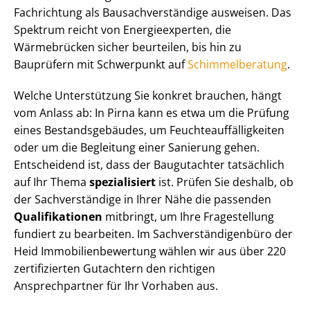
Fachrichtung als Bau­sach­ver­stän­di­ge ausweisen. Das
Spektrum reicht von Energieexperten, die
Wärmebrücken sicher beurteilen, bis hin zu
Bauprüfern mit Schwerpunkt auf
Schim­mel­be­ra­tung
.
Welche Unterstützung Sie konkret brauchen, hängt
vom Anlass ab: In Pirna kann es etwa um die Prüfung
eines Be­stands­ge­bäu­des, um Feuch­te­auf­fäl­lig­kei­ten
oder um die Begleitung einer Sanierung gehen.
Entscheidend ist, dass der Baugutachter tatsächlich
auf Ihr Thema
spezialisiert
ist. Prüfen Sie deshalb, ob
der Sachverständige in Ihrer Nähe die passenden
Qualifikationen
mitbringt, um Ihre Fragestellung
fundiert zu bearbeiten. Im Sach­ver­stän­di­gen­bü­ro der
Heid Im­mo­bi­li­en­be­wer­tung wählen wir aus über 220
zertifizierten Gutachtern den richtigen
Ansprechpartner für Ihr Vorhaben aus.