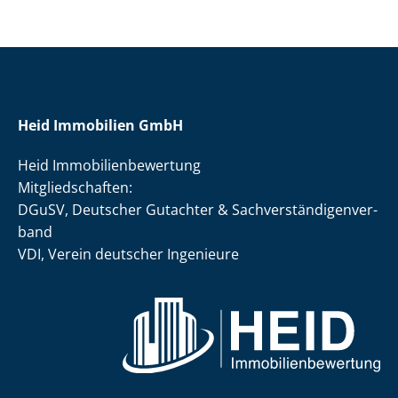
Heid Immobilien GmbH
Heid Im­mo­bi­li­en­be­wer­tung
Mit­glied­schaf­ten:
DGuSV, Deutscher Gutachter & Sach­ver­stän­di­gen­ver­
band
VDI, Verein deutscher Ingenieure