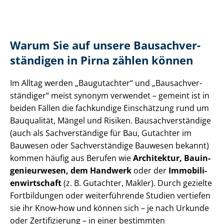
Warum Sie auf unsere Bau­sach­ver­
stän­di­gen in Pirna zählen können
Im Alltag werden „Baugutachter“ und „Bau­sach­ver­
stän­di­ger“ meist synonym verwendet – gemeint ist in
beiden Fällen die fachkundige Einschätzung rund um
Bauqualität, Mängel und Risiken. Bau­sach­ver­stän­di­ge
(auch als Sachverständige für Bau, Gutachter im
Bauwesen oder Sachverständige Bauwesen bekannt)
kommen häufig aus Berufen wie
Architektur, Bau­in­
ge­nieur­we­sen, dem Handwerk
oder der
Im­mo­bi­li­
en­wirt­schaft
(z. B. Gutachter, Makler). Durch gezielte
Fortbildungen oder weiterführende Studien vertiefen
sie ihr Know-how und können sich – je nach Urkunde
oder Zertifizierung – in einer bestimmten