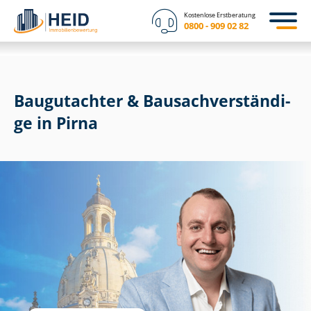
Kostenlose Erstberatung
0800 - 909 02 82
Baugutachter & Bau­sach­ver­stän­di­
ge in Pirna