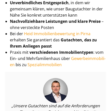
Unverbindliches Erstgespräch
, in dem wir
gemeinsam klären, wie unser Baugutachter in der
Nähe Sie konkret unterstützen kann
Nach­voll­zieh­ba­re Leistungen und klare Preise
–
ohne versteckte Posten
Bei der
Heid Im­mo­bi­li­en­be­wer­tung in Pirna
erhalten Sie garantiert das
Gutachten, das zu
Ihrem Anliegen passt
Praxis mit
verschiedenen Immobilientypen
: vom
Ein- und Mehr­fa­mi­li­en­haus über
Ge­wer­be­im­mo­bi­li­
en
bis zu
Spe­zi­al­im­mo­bi­li­en
Unsere Gutachten sind auf die Anforderungen