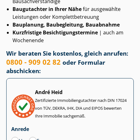
Bau­sach­ver­stän­di­ge
Baugutachter in Ihrer Nähe
für ausgewählte
Leistungen oder Kom­plett­be­treu­ung
Bauplanung, Baubegleitung, Bauabnahme
Kurzfristige Be­sich­ti­gungs­ter­mi­ne
| auch am
Wochenende
Wir beraten Sie kostenlos, gleich anrufen:
0800 - 909 02 82
oder Formular
abschicken:
André Heid
Zertifizierte Im­mo­bi­li­en­gut­ach­ter nach DIN 17024
von TÜV, DEKRA, IHK, DIA und EIPOS bewerten
Ihre Immobilie sachgemäß.
Anrede