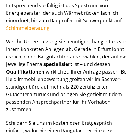
Entsprechend vielfältig ist das Spektrum: vom
Energieberater, der auch Wärmebrücken fachlich
einordnet, bis zum Bauprüfer mit Schwerpunkt auf
Schim­mel­be­ra­tung
.
Welche Unterstützung Sie benötigen, hängt stark von
Ihrem konkreten Anliegen ab. Gerade in Erfurt lohnt
es sich, einen Baugutachter auszuwählen, der auf das
jeweilige Thema
spezialisiert
ist – und dessen
Qualifikationen
wirklich zu Ihrer Anfrage passen. Bei
Heid Im­mo­bi­li­en­be­wer­tung greifen wir im Sach­ver­
stän­di­gen­bü­ro auf mehr als 220 zertifizierten
Gutachtern zurück und bringen Sie gezielt mit dem
passenden Ansprechpartner für Ihr Vorhaben
zusammen.
Schildern Sie uns im kostenlosen Erstgespräch
einfach, wofür Sie einen Baugutachter einsetzen