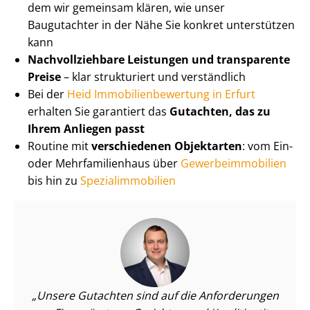
dem wir gemeinsam klären, wie unser
Baugutachter in der Nähe Sie konkret unterstützen
kann
Nach­voll­zieh­ba­re Leistungen und transparente
Preise
– klar strukturiert und verständlich
Bei der
Heid Im­mo­bi­li­en­be­wer­tung in Erfurt
erhalten Sie garantiert das
Gutachten, das zu
Ihrem Anliegen passt
Routine mit
verschiedenen Objektarten
: vom Ein-
oder Mehr­fa­mi­li­en­haus über
Ge­wer­be­im­mo­bi­li­en
bis hin zu
Spe­zi­al­im­mo­bi­li­en
Unsere Gutachten sind auf die Anforderungen