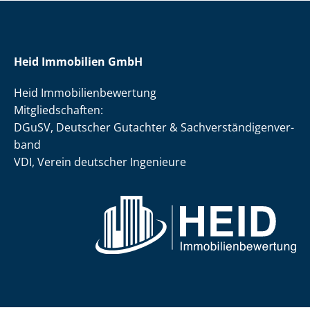
Heid Immobilien GmbH
Heid Im­mo­bi­li­en­be­wer­tung
Mit­glied­schaf­ten:
DGuSV, Deutscher Gutachter & Sach­ver­stän­di­gen­ver­
band
VDI, Verein deutscher Ingenieure