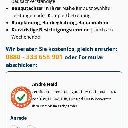
Bau­sach­ver­stän­di­ge
Baugutachter in Ihrer Nähe
für ausgewählte
Leistungen oder Kom­plett­be­treu­ung
Bauplanung, Baubegleitung, Bauabnahme
Kurzfristige Be­sich­ti­gungs­ter­mi­ne
| auch am
Wochenende
Wir beraten Sie kostenlos, gleich anrufen:
0880 - 333 658 901
oder Formular
abschicken:
André Heid
Zertifizierte Im­mo­bi­li­en­gut­ach­ter nach DIN 17024
von TÜV, DEKRA, IHK, DIA und EIPOS bewerten
Ihre Immobilie sachgemäß.
Anrede