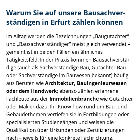
Warum Sie auf unsere Bau­sach­ver­
stän­di­gen in Erfurt zählen können
Im Alltag werden die Bezeichnungen „Baugutachter“
und „Bau­sach­ver­stän­di­ger“ meist gleich verwendet –
gemeint ist in beiden Fällen ein ähnliches
Tätigkeitsfeld. In der Praxis kommen Bau­sach­ver­stän­
di­ge (auch als Sachverständige Bau, Gutachter Bau
oder Sachverständige im Bauwesen bekannt) häufig
aus Berufen wie
Architektur, Bau­in­ge­nieur­we­sen
oder dem Handwerk
; ebenso zählen erfahrene
Fachleute aus der
Im­mo­bi­li­en­bran­che
wie Gutachter
oder Makler dazu. Ihr Know-how rund um Bau- und
Gebäudethemen vertiefen sie in Fortbildungen oder
spezialisierten Studiengängen und weisen die
Qualifikation über Urkunden oder Zer­ti­fi­zie­run­gen
nach – jeweils für eine konkrete Fachrichtung.