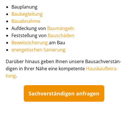
Bauplanung
Baubegleitung
Bauabnahme
Aufdeckung von
Baumängeln
Feststellung von
Bauschäden
Beweissicherung
am Bau
energetischen Sanierung
Darüber hinaus geben Ihnen unsere Bau­sach­ver­stän­
di­gen in Ihrer Nähe eine kompetente
Haus­kauf­be­ra­
tung
.
Sach­ver­stän­di­gen anfragen