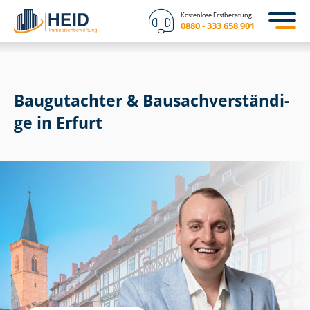
Kostenlose Erstberatung
0880 - 333 658 901
Baugutachter & Bau­sach­ver­stän­di­
ge in Erfurt