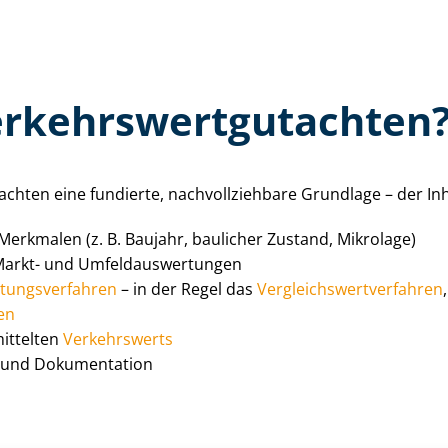
­kehrs­wert­gut­ach­ten
ach­ten eine fundierte, nach­voll­zieh­ba­re Grundlage – der 
 Merkmalen (z. B. Baujahr, baulicher Zustand, Mikrolage)
arkt- und Um­feld­aus­wer­tun­gen
­tungs­ver­fah­ren
– in der Regel das
Ver­gleichs­wert­ver­fah­ren
ren
mittelten
Verkehrswerts
en und Dokumentation