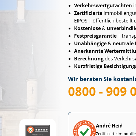
Ver­kehrs­wert­gut­ach­ten
i
Zertifizierte
Im­mo­bi­li­en­
EIPOS | öffentlich bestellt 
Kostenlose
&
unverbindli
Fest­preis­ga­ran­tie
| transp
Unabhängige
&
neutrale
Anerkannte Wertermittl
Berechnung
des Verkehrs
Kurzfristige Be­sich­ti­gungs
Wir beraten Sie kostenlo
0800 - 909 
André Heid
Zertifizierte Im­mo­bi­