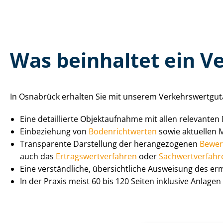
Was beinhaltet ein Ver
In Osnabrück erhalten Sie mit unserem Ver­kehrs­wert­gut­
Eine detaillierte Objektaufnahme mit allen relevanten
Einbeziehung von
Bo­den­richt­wer­ten
sowie aktuellen M
Transparente Darstellung der herangezogenen
Be­wer
auch das
Er­trags­wert­ver­fah­ren
oder
Sach­wert­ver­fah­
Eine verständliche, übersichtliche Ausweisung des er
In der Praxis meist 60 bis 120 Seiten inklusive Anlag