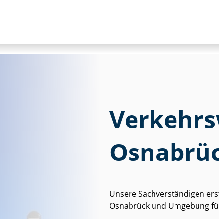
Ver­kehrs­
Osnabrü
Unsere Sach­ver­stän­di­gen ers
Osnabrück und Umgebung für p