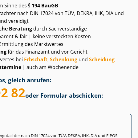
m Sinne des
§ 194 BauGB
gut­ach­ter nach DIN 17024 von TÜV, DEKRA, IHK, DIA und
und vereidigt
che Beratung
durch Sachverständige
arent & fair | keine versteckten Kosten
Ermittlung des Marktwertes
ung
für das Finanzamt und vor Gericht
wertes bei
Erbschaft
,
Schenkung
und
Scheidung
­ter­mi­ne
| auch am Wochenende
s, gleich anrufen:
02 82
oder Formular abschicken:
li­en­gut­ach­ter nach DIN 17024 von TÜV, DEKRA, IHK, DIA und EIPOS