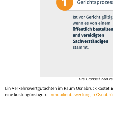
Drei Gründe für ein Ver
Ein Ver­kehrs­wert­gut­ach­ten im Raum Osnabrück kostet
a
eine kos­ten­güns­ti­ge­re
Im­mo­bi­li­en­be­wer­tung in Osnabr