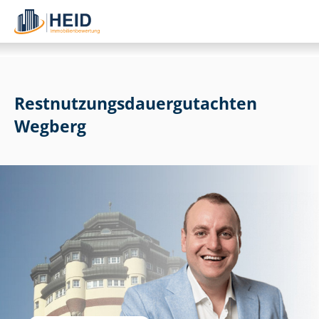
Rest­nut­zungs­dau­er­gut­ach­ten
Wegberg