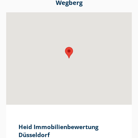
Wegberg
Heid Im­mo­bi­li­en­be­wer­tung
Düsseldorf