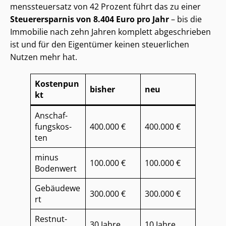
mens­steu­er­satz von 42 Prozent führt das zu einer
Steuerersparnis von 8.404 Euro pro Jahr
– bis die
Immobilie nach zehn Jahren komplett abgeschrieben
ist und für den Eigentümer keinen steuerlichen
Nutzen mehr hat.
Kostenpun
bisher
neu
kt
An­schaf­
fungs­kos­
400.000 €
400.000 €
ten
minus
100.000 €
100.000 €
Bodenwert
Gebäudewe
300.000 €
300.000 €
rt
Rest­nut­
30 Jahre
10 Jahre