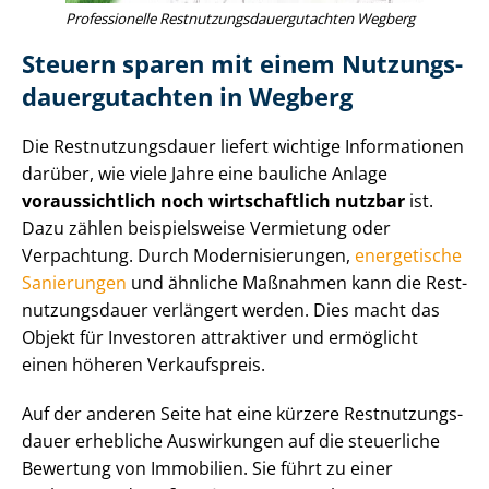
Professionelle Rest­nut­zungs­dau­er­gut­ach­ten Wegberg
Steuern sparen mit einem Nut­zungs­
dau­er­gut­ach­ten in Wegberg
Die Rest­nut­zungs­dau­er liefert wichtige Informationen
darüber, wie viele Jahre eine bauliche Anlage
voraussichtlich noch wirtschaftlich nutzbar
ist.
Dazu zählen beispielsweise Vermietung oder
Verpachtung. Durch Mo­der­ni­sie­run­gen,
energetische
Sanierungen
und ähnliche Maßnahmen kann die Rest­
nut­zungs­dau­er verlängert werden. Dies macht das
Objekt für Investoren attraktiver und ermöglicht
einen höheren Verkaufspreis.
Auf der anderen Seite hat eine kürzere Rest­nut­zungs­
dau­er erhebliche Auswirkungen auf die steuerliche
Bewertung von Immobilien. Sie führt zu einer