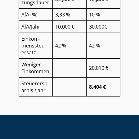
zungs­dau­er
AfA (%)
3,33 %
10 %
AfA/Jahr
10.000 €
30.000€
Ein­kom­
mens­steu­
42 %
42 %
er­satz
Weniger
20.010 €
Einkommen
Steuerersp
8.404 €
arnis /Jahr