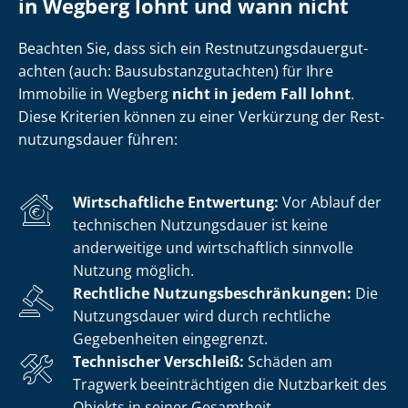
in Wegberg lohnt und wann nicht
Beachten Sie, dass sich ein Rest­nut­zungs­dau­er­gut­
ach­ten (auch: Bau­sub­stanz­gut­ach­ten) für Ihre
Immobilie in Wegberg
nicht in jedem Fall lohnt
.
Diese Kriterien können zu einer Verkürzung der Rest­
nut­zungs­dau­er führen:
Wirtschaftliche Entwertung:
Vor Ablauf der
technischen Nutzungsdauer ist keine
anderweitige und wirtschaftlich sinnvolle
Nutzung möglich.
Rechtliche Nut­zungs­be­schrän­kun­gen:
Die
Nutzungsdauer wird durch rechtliche
Gegebenheiten eingegrenzt.
Technischer Verschleiß:
Schäden am
Tragwerk beeinträchtigen die Nutzbarkeit des
Objekts in seiner Gesamtheit.