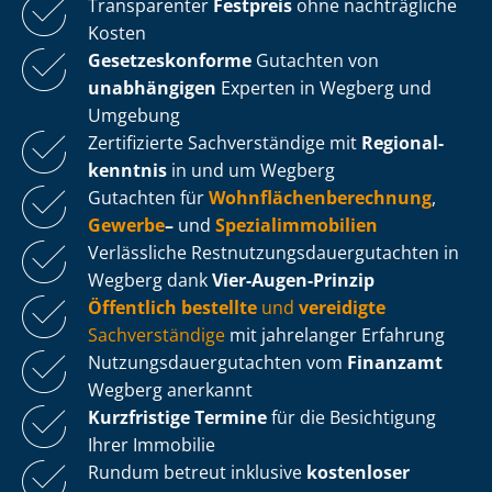
Transparenter
Festpreis
ohne nachträgliche
Kosten
Ge­set­zes­kon­for­me
Gutachten von
unabhängigen
Experten in Wegberg und
Umgebung
Zertifizierte Sachverständige mit
Re­gio­nal­
kennt­nis
in und um Wegberg
Gutachten für
Wohn­flä­chen­be­rech­nung
,
Gewerbe
–
und
Spe­zi­al­im­mo­bi­li­en
Verlässliche Rest­nut­zungs­dau­er­gut­ach­ten in
Wegberg dank
Vier-Augen-Prinzip
Öffentlich bestellte
und
vereidigte
Sachverständige
mit jahrelanger Erfahrung
Nut­zungs­dau­er­gut­ach­ten vom
Finanzamt
Wegberg anerkannt
Kurzfristige Termine
für die Besichtigung
Ihrer Immobilie
Rundum betreut inklusive
kostenloser