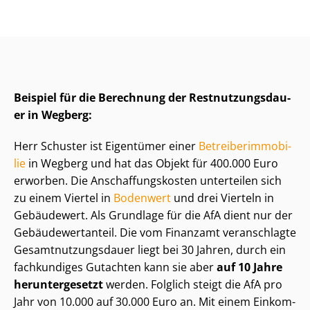
Beispiel für die Berechnung der Rest­nut­zungs­dau­
er in Wegberg:
Herr Schuster ist Eigentümer einer
Be­trei­ber­im­mo­bi­
lie
in Wegberg und hat das Objekt für 400.000 Euro
erworben. Die An­schaf­fungs­kos­ten unterteilen sich
zu einem Viertel in
Bodenwert
und drei Vierteln in
Gebäudewert. Als Grundlage für die AfA dient nur der
Ge­bäu­de­wert­an­teil. Die vom Finanzamt veranschlagte
Ge­samt­nut­zungs­dau­er liegt bei 30 Jahren, durch ein
fachkundiges Gutachten kann sie aber
auf 10 Jahre
heruntergesetzt
werden. Folglich steigt die AfA pro
Jahr von 10.000 auf 30.000 Euro an. Mit einem Ein­kom­