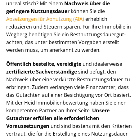
unrealistisch? Mit einem
Nachweis über die
geringere Nutzungsdauer
können Sie die
Absetzungen für Abnutzung (AfA)
erheblich
reduzieren und Steuern sparen. Für Ihre Immobilie in
Wegberg benötigen Sie ein Rest­nut­zungs­dau­er­gut­
ach­ten, das unter bestimmten Vorgaben erstellt
werden muss, um anerkannt zu werden.
Öffentlich bestellte, vereidigte
und idealerweise
zertifizierte Sachverständige
sind befugt, den
Nachweis über eine verkürzte Rest­nut­zungs­dau­er zu
erbringen. Zudem verlangen viele Finanzämter, dass
das Gutachten auf einer Besichtigung vor Ort basiert.
Mit der Heid Im­mo­bi­li­en­be­wer­tung haben Sie einen
kompetenten Partner an Ihrer Seite.
Unsere
Gutachter erfüllen alle erforderlichen
Voraussetzungen
und sind bestens mit den Kriterien
vertraut, die für die Erstellung eines Nut­zungs­dau­er­