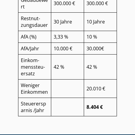
300.000 €
300.000 €
rt
Rest­nut­
30 Jahre
10 Jahre
zungs­dau­er
AfA (%)
3,33 %
10 %
AfA/Jahr
10.000 €
30.000€
Ein­kom­
mens­steu­
42 %
42 %
er­satz
Weniger
20.010 €
Einkommen
Steuerersp
8.404 €
arnis /Jahr