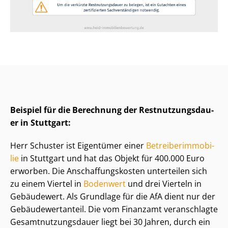
Beispiel für die Berechnung der Rest­nut­zungs­dau­
er in Stuttgart:
Herr Schuster ist Eigentümer einer
Be­trei­ber­im­mo­bi­
lie
in Stuttgart und hat das Objekt für 400.000 Euro
erworben. Die An­schaf­fungs­kos­ten unterteilen sich
zu einem Viertel in
Bodenwert
und drei Vierteln in
Gebäudewert. Als Grundlage für die AfA dient nur der
Ge­bäu­de­wert­an­teil. Die vom Finanzamt veranschlagte
Ge­samt­nut­zungs­dau­er liegt bei 30 Jahren, durch ein