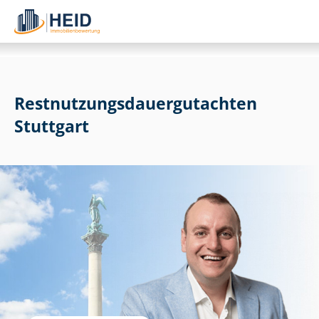
Rest­nut­zungs­dau­er­gut­ach­ten
Stuttgart