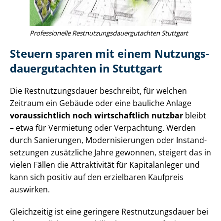
Professionelle Rest­nut­zungs­dau­er­gut­ach­ten Stuttgart
Steuern sparen mit einem Nut­zungs­
dau­er­gut­ach­ten in Stuttgart
Die Rest­nut­zungs­dau­er beschreibt, für welchen
Zeitraum ein Gebäude oder eine bauliche Anlage
voraussichtlich noch wirtschaftlich nutzbar
bleibt
– etwa für Vermietung oder Verpachtung. Werden
durch Sanierungen, Mo­der­ni­sie­run­gen oder In­stand­
set­zun­gen zusätzliche Jahre gewonnen, steigert das in
vielen Fällen die Attraktivität für Kapitalanleger und
kann sich positiv auf den erzielbaren Kaufpreis
auswirken.
Gleichzeitig ist eine geringere Rest­nut­zungs­dau­er bei