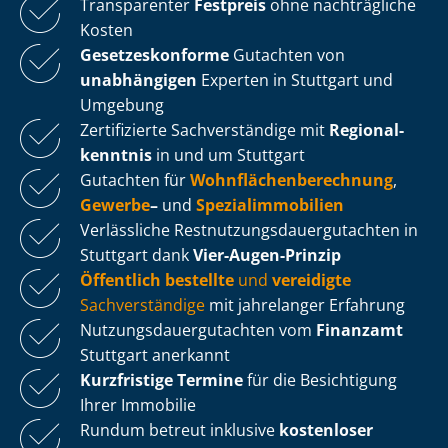
Transparenter
Festpreis
ohne nachträgliche
Kosten
Ge­set­zes­kon­for­me
Gutachten von
unabhängigen
Experten in Stuttgart und
Umgebung
Zertifizierte Sachverständige mit
Re­gio­nal­
kennt­nis
in und um Stuttgart
Gutachten für
Wohn­flä­chen­be­rech­nung
,
Gewerbe
–
und
Spe­zi­al­im­mo­bi­li­en
Verlässliche Rest­nut­zungs­dau­er­gut­ach­ten in
Stuttgart dank
Vier-Augen-Prinzip
Öffentlich bestellte
und
vereidigte
Sachverständige
mit jahrelanger Erfahrung
Nut­zungs­dau­er­gut­ach­ten vom
Finanzamt
Stuttgart anerkannt
Kurzfristige Termine
für die Besichtigung
Ihrer Immobilie
Rundum betreut inklusive
kostenloser