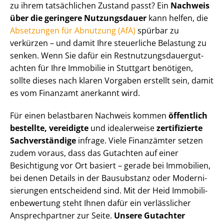
zu ihrem tatsächlichen Zustand passt? Ein
Nachweis
über die geringere Nutzungsdauer
kann helfen, die
Absetzungen für Abnutzung (AfA)
spürbar zu
verkürzen – und damit Ihre steuerliche Belastung zu
senken. Wenn Sie dafür ein Rest­nut­zungs­dau­er­gut­
ach­ten für Ihre Immobilie in Stuttgart benötigen,
sollte dieses nach klaren Vorgaben erstellt sein, damit
es vom Finanzamt anerkannt wird.
Für einen belastbaren Nachweis kommen
öffentlich
bestellte, vereidigte
und idealerweise
zertifizierte
Sachverständige
infrage. Viele Finanzämter setzen
zudem voraus, dass das Gutachten auf einer
Besichtigung vor Ort basiert – gerade bei Immobilien,
bei denen Details in der Bausubstanz oder Mo­der­ni­
sie­run­gen entscheidend sind. Mit der Heid Im­mo­bi­li­
en­be­wer­tung steht Ihnen dafür ein verlässlicher
Ansprechpartner zur Seite.
Unsere Gutachter