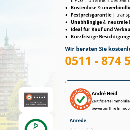
EIPOS | öffentlich bestellt 
Kostenlose
&
unverbindli
Fest­preis­ga­ran­tie
| transp
Unabhängige
&
neutrale
Ideal für Kauf und Verkau
Kurzfristige Be­sich­ti­gungs
Wir beraten Sie kostenlo
0511 - 874 
André Heid
Zertifizierte Im­mo­bi­
bewerten Ihre Immobi
Anrede