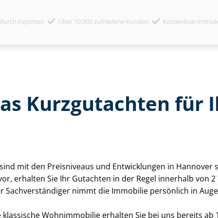
durch Experten
Über 10.000 zufriedene Kunden
Kostenlose Immob
das Kurzgutachten für
ten sind mit den Preisniveaus und Entwicklungen in Hannover
 vor, erhalten Sie Ihr Gutachten in der Regel innerhalb vo
er Sach­ver­stän­di­ger nimmt die Immobilie persönlich in Au
 klassische Wohnimmobilie erhalten Sie bei uns bereits ab 