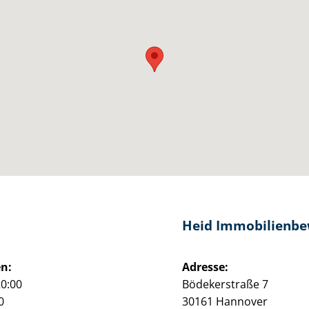
Heid Im­mo­bi­li­en­
n:
Adresse:
20:00
Bödekerstraße 7
0
30161 Hannover