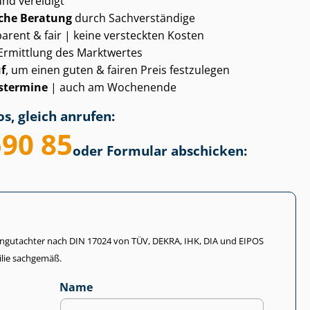
und vereidigt
che Beratung
durch Sachverständige
arent & fair | keine versteckten Kosten
Ermittlung des Marktwertes
f
, um einen guten & fairen Preis festzulegen
­ter­mi­ne
| auch am Wochenende
s, gleich anrufen:
590 85
oder Formular abschicken:
li­en­gut­ach­ter nach DIN 17024 von TÜV, DEKRA, IHK, DIA und EIPOS
lie sachgemäß.
Name