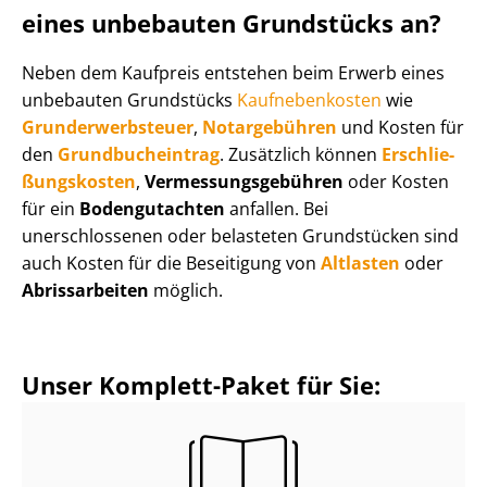
eines unbebauten Grundstücks an?
Neben dem Kaufpreis entstehen beim Erwerb eines
unbebauten Grundstücks
Kaufnebenkosten
wie
Grund­er­werb­steu­er
,
Notargebühren
und Kosten für
den
Grund­buch­ein­trag
. Zusätzlich können
Er­schlie­
ßungs­kos­ten
,
Ver­mes­sungs­ge­büh­ren
oder Kosten
für ein
Bodengutachten
anfallen. Bei
unerschlossenen oder belasteten Grundstücken sind
auch Kosten für die Beseitigung von
Altlasten
oder
Abrissarbeiten
möglich.
Unser Komplett-Paket für Sie: