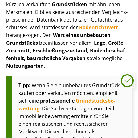
kürzlich verkauften
Grundstücken
mit ähnlichen
Merkmalen. Gibt es keine ausreichenden Ver­gleichs­
prei­se in der Datenbank des lokalen Gut­ach­ter­aus­
schus­ses, wird stattdessen der
Bodenrichtwert
herangezogen. Den
Wert eines unbebauten
Grundstücks
beeinflussen vor allem,
Lage, Größe,
Zuschnitt, Er­schlie­ßungs­zu­stand, Bo­den­be­schaf­
fen­heit, baurechtliche Vorgaben
sowie mögliche
Nutzungsarten
.
Tipp:
Wenn Sie ein unbebautes Grundstück
kaufen oder verkaufen möchten, empfiehlt
sich eine
professionelle
Grund­stücks­be­
wer­tung
. Die Sach­ver­stän­di­gen von Heid
Im­mo­bi­li­en­be­wer­tung ermitteln für Sie
einen realistischen und rechtssicheren
Marktwert. Dieser dient Ihnen als