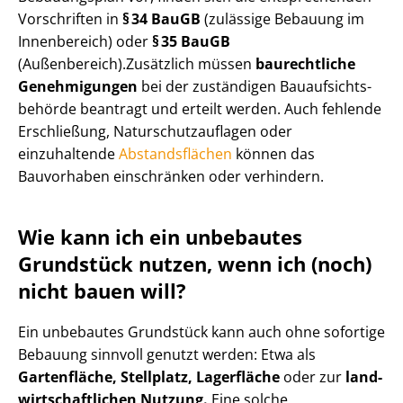
Vorschriften in
§ 34 BauGB
(zulässige Bebauung im
Innenbereich) oder
§ 35 BauGB
(Außenbereich).Zusätzlich müssen
baurechtliche
Genehmigungen
bei der zuständigen Bau­auf­sichts­
be­hör­de beantragt und erteilt werden. Auch fehlende
Erschließung, Na­tur­schutz­auf­la­gen oder
einzuhaltende
Abstandsflächen
können das
Bauvorhaben einschränken oder verhindern.
Wie kann ich ein unbebautes
Grundstück nutzen, wenn ich (noch)
nicht bauen will?
Ein unbebautes Grundstück kann auch ohne sofortige
Bebauung sinnvoll genutzt werden: Etwa als
Gartenfläche, Stellplatz, Lagerfläche
oder zur
land­
wirt­schaft­li­chen Nutzung.
Eine solche