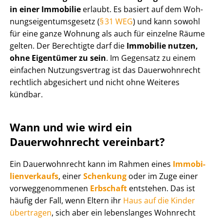
in einer Immobilie
erlaubt. Es basiert auf dem Woh­
nungs­ei­gen­tums­ge­setz (
§ 31 WEG
) und kann sowohl
für eine ganze Wohnung als auch für einzelne Räume
gelten. Der Berechtigte darf die
Immobilie nutzen,
ohne Eigentümer zu sein
. Im Gegensatz zu einem
einfachen Nutzungsvertrag ist das Dauerwohnrecht
rechtlich abgesichert und nicht ohne Weiteres
kündbar.
Wann und wie wird ein
Dauerwohnrecht vereinbart?
Ein Dauerwohnrecht kann im Rahmen eines
Im­mo­bi­
li­en­ver­kaufs
, einer
Schenkung
oder im Zuge einer
vor­weg­ge­nom­me­nen
Erbschaft
entstehen. Das ist
häufig der Fall, wenn Eltern ihr
Haus auf die Kinder
übertragen
, sich aber ein lebenslanges Wohnrecht