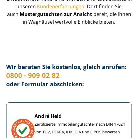
unseren
Kun­de­n­er­fah­run­gen
. Dort finden Sie
auch
Mustergutachten zur Ansicht
bereit, die Ihnen
in Waghäusel wertvolle Einblicke bieten.
Wir beraten Sie kostenlos, gleich anrufen:
0800 - 909 02 82
oder Formular abschicken:
André Heid
Zertifizierte Im­mo­bi­li­en­gut­ach­ter nach DIN 17024
von TÜV, DEKRA, IHK, DIA und EIPOS bewerten