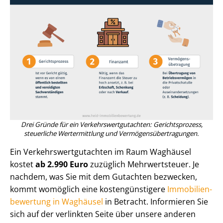
Drei Gründe für ein Ver­kehrs­wert­gut­ach­ten: Gerichtsprozess,
steuerliche Wertermittlung und Ver­mö­gens­über­tra­gun­gen.
Ein Ver­kehrs­wert­gut­ach­ten im Raum Waghäusel
kostet
ab 2.990 Euro
zuzüglich Mehrwertsteuer. Je
nachdem, was Sie mit dem Gutachten bezwecken,
kommt womöglich eine kos­ten­güns­ti­ge­re
Im­mo­bi­li­en­
be­wer­tung in Waghäusel
in Betracht. Informieren Sie
sich auf der verlinkten Seite über unsere anderen