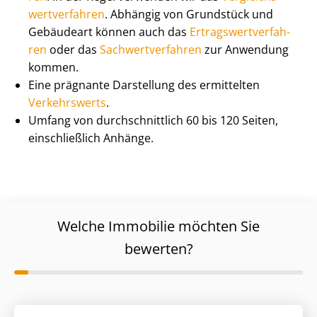
wert­ver­fah­ren
. Abhängig von Grundstück und
Gebäudeart können auch das
Er­trags­wert­ver­fah­
ren
oder das
Sach­wert­ver­fah­ren
zur Anwendung
kommen.
Eine prägnante Darstellung des ermittelten
Verkehrswerts
.
Umfang von durch­schnitt­lich 60 bis 120 Seiten,
einschließlich Anhänge.
Welche Immobilie möchten Sie
bewerten?