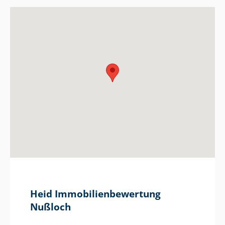
Heid Im­mo­bi­li­en­be­wer­tung
Nußloch