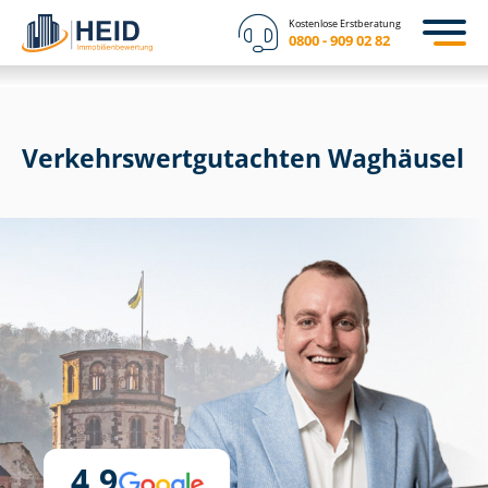
Kostenlose Erstberatung
0800 - 909 02 82
Ver­kehrs­wert­gut­ach­ten Waghäusel
4,9