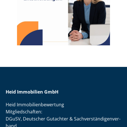
Heid Immobilien GmbH
Heid Im­mo­bi­li­en­be­wer­tung
Mit­glied­schaf­ten:
DGuSV, Deutscher Gutachter & Sach­ver­stän­di­gen­ver­
band