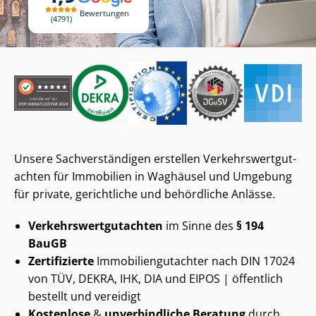
Bewertungen
4791
Unsere Sach­ver­stän­di­gen erstellen Ver­kehrs­wert­gut­
ach­ten für Immobilien in Waghäusel und Umgebung
für private, gerichtliche und behördliche Anlässe.
Ver­kehrs­wert­gut­ach­ten
im Sinne des
§ 194
BauGB
Zertifizierte
Im­mo­bi­li­en­gut­ach­ter nach DIN 17024
von TÜV, DEKRA, IHK, DIA und EIPOS | öffentlich
bestellt und vereidigt
Kostenlose
&
unverbindliche Beratung
durch