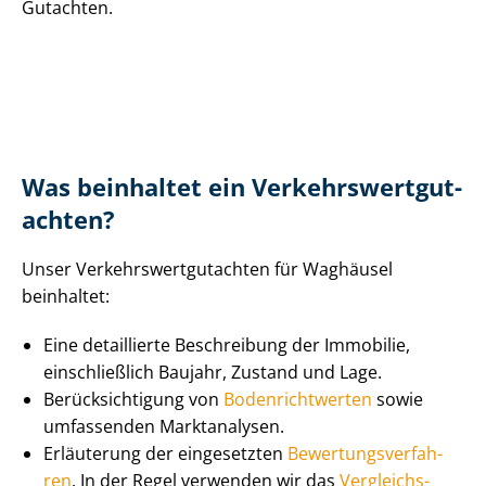
Gutachten.
Was beinhaltet ein Ver­kehrs­wert­gut­
ach­ten?
Unser Ver­kehrs­wert­gut­ach­ten für Waghäusel
beinhaltet:
Eine detaillierte Beschreibung der Immobilie,
einschließlich Baujahr, Zustand und Lage.
Be­rück­sich­ti­gung von
Bo­den­richt­wer­ten
sowie
umfassenden Marktanalysen.
Erläuterung der eingesetzten
Be­wer­tungs­ver­fah­
ren
. In der Regel verwenden wir das
Ver­gleichs­