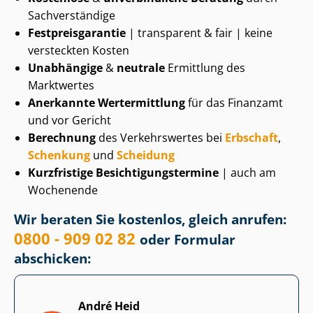
Sachverständige
Fest­preis­ga­ran­tie
| transparent & fair | keine
versteckten Kosten
Unabhängige
&
neutrale
Ermittlung des
Marktwertes
Anerkannte Wertermittlung
für das Finanzamt
und vor Gericht
Berechnung
des Verkehrswertes bei
Erbschaft
,
Schenkung
und
Scheidung
Kurzfristige Be­sich­ti­gungs­ter­mi­ne
| auch am
Wochenende
Wir beraten Sie kostenlos, gleich anrufen:
0800 - 909 02 82
oder Formular
abschicken:
André Heid