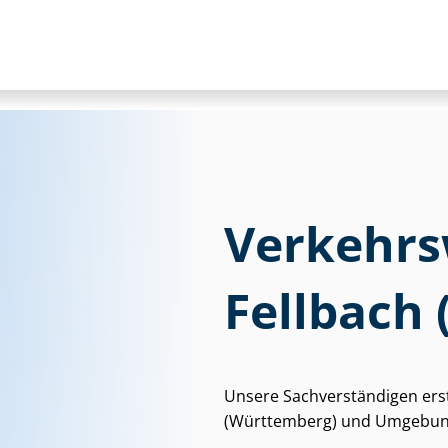
Ver­kehrs­
Fellbach
Unsere Sach­ver­stän­di­gen ers
(Württemberg) und Umgebung f