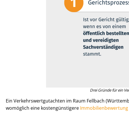
Drei Gründe für ein Ver
Ein Ver­kehrs­wert­gut­ach­ten im Raum Fellbach (Württem
womöglich eine kos­ten­güns­ti­ge­re
Im­mo­bi­li­en­be­wer­tu