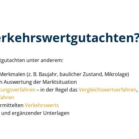
­kehrs­wert­gut­ach­ten
t­gut­ach­ten unter anderem:
 Merkmalen (z. B. Baujahr, baulicher Zustand, Mikrolage)
en Auswertung der Marktsituation
tungs­ver­fah­ren
– in der Regel das
Ver­gleichs­wert­ver­fah­ren
fah­ren
ermittelten
Verkehrswerts
en und ergänzender Unterlagen