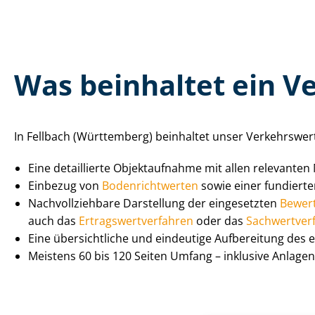
Was beinhaltet ein Ver
In Fellbach (Württemberg) beinhaltet unser Ver­kehrs­wer
Eine detaillierte Objektaufnahme mit allen relevanten
Einbezug von
Bo­den­richt­wer­ten
sowie einer fundiert
Nach­voll­zieh­ba­re Darstellung der eingesetzten
Be­wer­
auch das
Er­trags­wert­ver­fah­ren
oder das
Sach­wert­ver­
Eine übersichtliche und eindeutige Aufbereitung des 
Meistens 60 bis 120 Seiten Umfang – inklusive Anlag