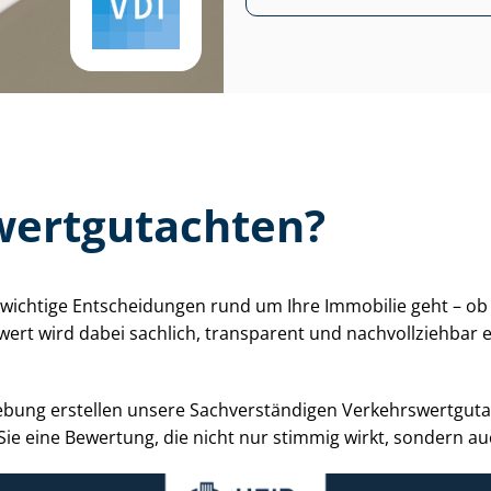
ert­gut­ach­ten?
 um wichtige Entscheidungen rund um Ihre Immobilie geht – 
wert wird dabei sachlich, transparent und nachvollziehbar 
g erstellen unsere Sach­ver­stän­di­gen Ver­kehrs­wert­gut­a
ie eine Bewertung, die nicht nur stimmig wirkt, sondern auc