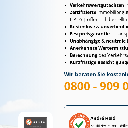
Ver­kehrs­wert­gut­ach­ten
i
Zertifizierte
Im­mo­bi­li­en­
EIPOS | öffentlich bestellt 
Kostenlose
&
unverbindli
Fest­preis­ga­ran­tie
| transp
Unabhängige
&
neutrale
Anerkannte Wertermittl
Berechnung
des Verkehrs
Kurzfristige Be­sich­ti­gungs
Wir beraten Sie kostenlo
0800 - 909 
André Heid
Zertifizierte Im­mo­bi­