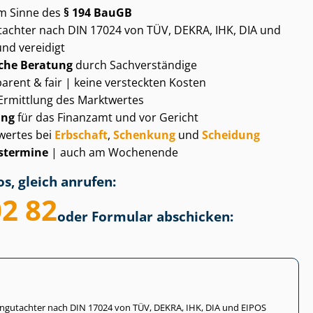
m Sinne des
§ 194 BauGB
gut­ach­ter nach DIN 17024 von TÜV, DEKRA, IHK, DIA und
und vereidigt
che Beratung
durch Sachverständige
arent & fair | keine versteckten Kosten
Ermittlung des Marktwertes
ung
für das Finanzamt und vor Gericht
wertes bei
Erbschaft
,
Schenkung
und
Scheidung
­ter­mi­ne
| auch am Wochenende
s, gleich anrufen:
02 82
oder Formular abschicken:
li­en­gut­ach­ter nach DIN 17024 von TÜV, DEKRA, IHK, DIA und EIPOS