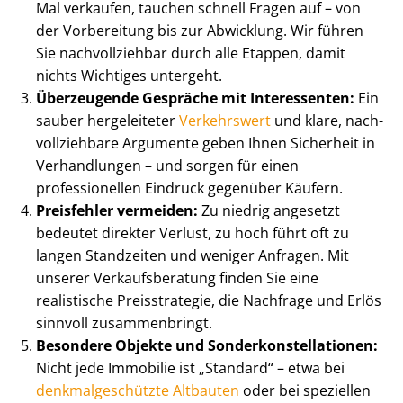
Mal verkaufen, tauchen schnell Fragen auf – von
der Vorbereitung bis zur Abwicklung. Wir führen
Sie nachvollziehbar durch alle Etappen, damit
nichts Wichtiges untergeht.
Überzeugende Gespräche mit Interessenten:
Ein
sauber hergeleiteter
Verkehrswert
und klare, nach­
voll­zieh­ba­re Argumente geben Ihnen Sicherheit in
Verhandlungen – und sorgen für einen
professionellen Eindruck gegenüber Käufern.
Preisfehler vermeiden:
Zu niedrig angesetzt
bedeutet direkter Verlust, zu hoch führt oft zu
langen Standzeiten und weniger Anfragen. Mit
unserer Ver­kaufs­be­ra­tung finden Sie eine
realistische Preisstrategie, die Nachfrage und Erlös
sinnvoll zusammenbringt.
Besondere Objekte und Son­der­kon­stel­la­tio­nen:
Nicht jede Immobilie ist „Standard“ – etwa bei
denk­mal­ge­schütz­te Altbauten
oder bei speziellen