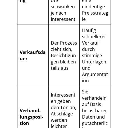
ng
ote
eine
schwanken
eindeutige
je nach
Preisstrateg
Interessent
ie
Häufig
schnellerer
Der Prozess
Verkauf
zieht sich,
durch
Verkaufsda
Besichtigun
stimmige
uer
gen bleiben
Unterlagen
teils aus
und
Argumentat
ion
Sie
Interessent
verhandeln
en geben
auf Basis
den Ton an,
Ver­hand­
belastbarer
Abschläge
lungs­po­si­
Daten und
werden
ti­on
gutachterlic
leichter