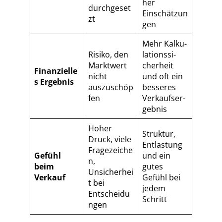
her
durchgeset
Einschätzun
zt
gen
Mehr Kal­ku­
Risiko, den
la­ti­ons­si­
Marktwert
cher­heit
Finanzielle
nicht
und oft ein
s Ergebnis
auszuschöp
besseres
fen
Ver­kaufs­er­
geb­nis
Hoher
Struktur,
Druck, viele
Entlastung
Fragezeiche
Gefühl
und ein
n,
beim
gutes
Unsicherhei
Verkauf
Gefühl bei
t bei
jedem
Entscheidu
Schritt
ngen