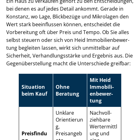
Ein Haus zu verkaufen gehört zu den Entscheidungen,
bei denen es auf jedes Detail ankommt. Gerade in
Konstanz, wo Lage, Blickbezüge und Mikrolagen den
Wert stark beeinflussen können, entscheidet die
Vorbereitung oft über Preis und Tempo. Ob Sie alles
selbst steuern oder sich von Heid Im­mo­bi­li­en­be­wer­
tung begleiten lassen, wirkt sich unmittelbar auf
Sicherheit, Ver­hand­lungs­stär­ke und Ergebnis aus. Die
Ge­gen­über­stel­lung macht die Unterschiede greifbar:
Mit Heid
Situation
Ohne
Im­mo­bi­li­
beim Kauf
Beratung
en­be­wer­
tung
Unklare
Nach­voll­
Orientierun
zieh­ba­re
g,
Wertermittl
Preisfindu
Preisangeb
ung und