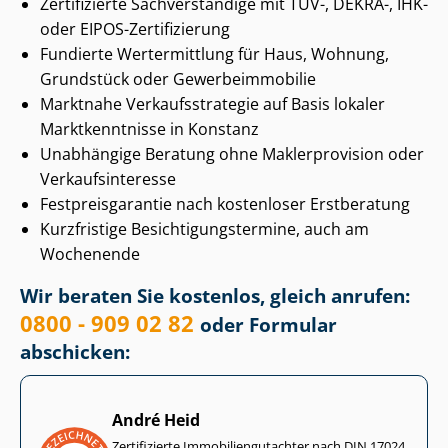
Zertifizierte Sachverständige mit TÜV-, DEKRA-, IHK-
oder EIPOS-Zertifizierung
Fundierte Wertermittlung für Haus, Wohnung,
Grundstück oder Ge­wer­be­im­mo­bi­lie
Marktnahe Ver­kaufs­stra­te­gie auf Basis lokaler
Marktkenntnisse in Konstanz
Unabhängige Beratung ohne Maklerprovision oder
Ver­kaufs­in­ter­es­se
Fest­preis­ga­ran­tie nach kostenloser Erstberatung
Kurzfristige Be­sich­ti­gungs­ter­mi­ne, auch am
Wochenende
Wir beraten Sie kostenlos, gleich anrufen:
0800 - 909 02 82
oder Formular
abschicken:
André Heid
Zertifizierte Im­mo­bi­li­en­gut­ach­ter nach DIN 17024