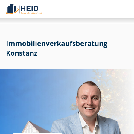
Im­mo­bi­li­en­ver­kaufs­be­ra­tung
Konstanz