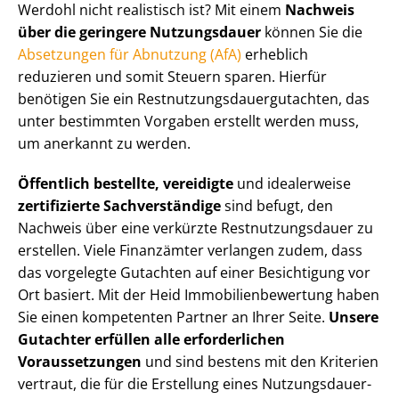
Werdohl nicht realistisch ist? Mit einem
Nachweis
über die geringere Nutzungsdauer
können Sie die
Absetzungen für Abnutzung (AfA)
erheblich
reduzieren und somit Steuern sparen. Hierfür
benötigen Sie ein Rest­nut­zungs­dau­er­gut­ach­ten, das
unter bestimmten Vorgaben erstellt werden muss,
um anerkannt zu werden.
Öffentlich bestellte, vereidigte
und idealerweise
zertifizierte Sachverständige
sind befugt, den
Nachweis über eine verkürzte Rest­nut­zungs­dau­er zu
erstellen. Viele Finanzämter verlangen zudem, dass
das vorgelegte Gutachten auf einer Besichtigung vor
Ort basiert. Mit der Heid Im­mo­bi­li­en­be­wer­tung haben
Sie einen kompetenten Partner an Ihrer Seite.
Unsere
Gutachter erfüllen alle erforderlichen
Voraussetzungen
und sind bestens mit den Kriterien
vertraut, die für die Erstellung eines Nut­zungs­dau­er­