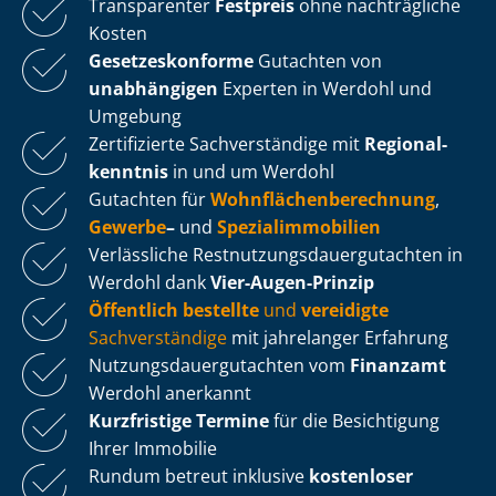
Transparenter
Festpreis
ohne nachträgliche
Kosten
Ge­set­zes­kon­for­me
Gutachten von
unabhängigen
Experten in Werdohl und
Umgebung
Zertifizierte Sachverständige mit
Re­gio­nal­
kennt­nis
in und um Werdohl
Gutachten für
Wohn­flä­chen­be­rech­nung
,
Gewerbe
–
und
Spe­zi­al­im­mo­bi­li­en
Verlässliche Rest­nut­zungs­dau­er­gut­ach­ten in
Werdohl dank
Vier-Augen-Prinzip
Öffentlich bestellte
und
vereidigte
Sachverständige
mit jahrelanger Erfahrung
Nut­zungs­dau­er­gut­ach­ten vom
Finanzamt
Werdohl anerkannt
Kurzfristige Termine
für die Besichtigung
Ihrer Immobilie
Rundum betreut inklusive
kostenloser