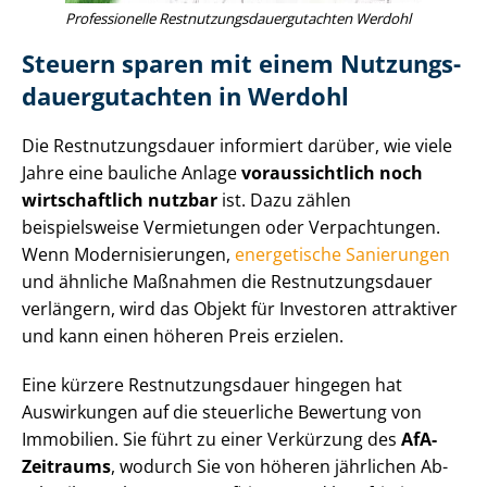
Professionelle Rest­nut­zungs­dau­er­gut­ach­ten Werdohl
Steuern sparen mit einem Nut­zungs­
dau­er­gut­ach­ten in Werdohl
Die Rest­nut­zungs­dau­er informiert darüber, wie viele
Jahre eine bauliche Anlage
voraussichtlich noch
wirtschaftlich nutzbar
ist. Dazu zählen
beispielsweise Vermietungen oder Verpachtungen.
Wenn Mo­der­ni­sie­run­gen,
energetische Sanierungen
und ähnliche Maßnahmen die Rest­nut­zungs­dau­er
verlängern, wird das Objekt für Investoren attraktiver
und kann einen höheren Preis erzielen.
Eine kürzere Rest­nut­zungs­dau­er hingegen hat
Auswirkungen auf die steuerliche Bewertung von
Immobilien. Sie führt zu einer Verkürzung des
AfA-
Zeitraums
, wodurch Sie von höheren jährlichen Ab­