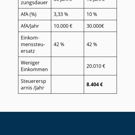
zungs­dau­er
AfA (%)
3,33 %
10 %
AfA/Jahr
10.000 €
30.000€
Ein­kom­
mens­steu­
42 %
42 %
er­satz
Weniger
20.010 €
Einkommen
Steuerersp
8.404 €
arnis /Jahr