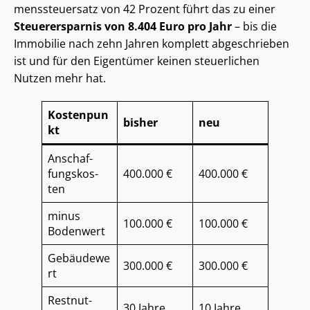
mens­steu­er­satz von 42 Prozent führt das zu einer
Steuerersparnis von 8.404 Euro pro Jahr
– bis die
Immobilie nach zehn Jahren komplett abgeschrieben
ist und für den Eigentümer keinen steuerlichen
Nutzen mehr hat.
Kostenpun
bisher
neu
kt
An­schaf­
fungs­kos­
400.000 €
400.000 €
ten
minus
100.000 €
100.000 €
Bodenwert
Gebäudewe
300.000 €
300.000 €
rt
Rest­nut­
30 Jahre
10 Jahre