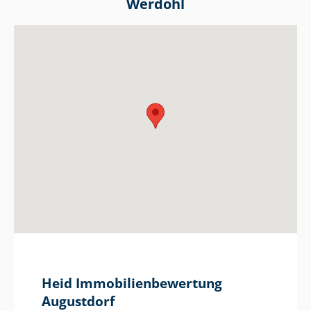
Werdohl
Heid Im­mo­bi­li­en­be­wer­tung
Augustdorf