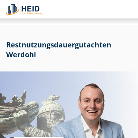
Rest­nut­zungs­dau­er­gut­ach­ten
Werdohl