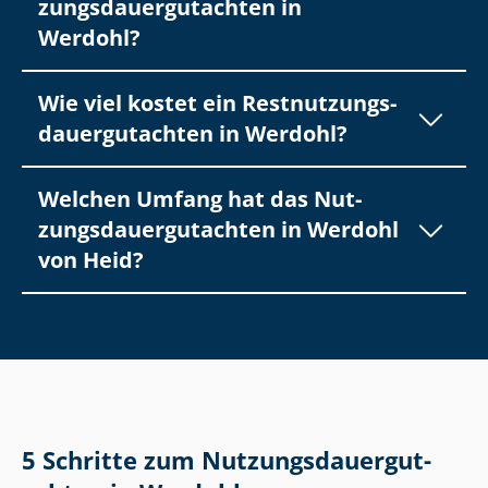
zungs­dau­er­gut­ach­ten in
Werdohl?
Wie viel kostet ein Rest­nut­zungs­
dau­er­gut­ach­ten in Werdohl?
Welchen Umfang hat das Nut­
zungs­dau­er­gut­ach­ten in Werdohl
von Heid?
5 Schritte zum Nut­zungs­dau­er­gut­