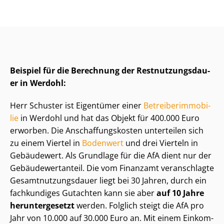
Beispiel für die Berechnung der Rest­nut­zungs­dau­
er in Werdohl:
Herr Schuster ist Eigentümer einer
Be­trei­ber­im­mo­bi­
lie
in Werdohl und hat das Objekt für 400.000 Euro
erworben. Die An­schaf­fungs­kos­ten unterteilen sich
zu einem Viertel in
Bodenwert
und drei Vierteln in
Gebäudewert. Als Grundlage für die AfA dient nur der
Ge­bäu­de­wert­an­teil. Die vom Finanzamt veranschlagte
Ge­samt­nut­zungs­dau­er liegt bei 30 Jahren, durch ein
fachkundiges Gutachten kann sie aber
auf 10 Jahre
heruntergesetzt
werden. Folglich steigt die AfA pro
Jahr von 10.000 auf 30.000 Euro an. Mit einem Ein­kom­