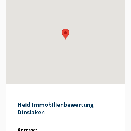
Heid Im­mo­bi­li­en­be­wer­tung
Dinslaken
Adresse: