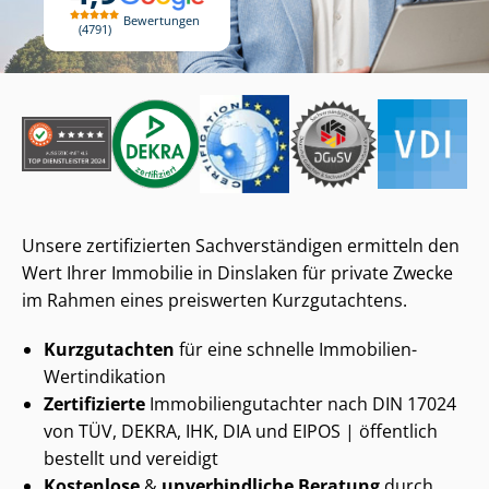
Bewertungen
4791
Unsere zertifizierten Sach­ver­stän­di­gen ermitteln den
Wert Ihrer Immobilie in Dinslaken für private Zwecke
im Rahmen eines preiswerten Kurzgutachtens.
Kurzgutachten
für eine schnelle Immobilien-
Wertindikation
Zertifizierte
Im­mo­bi­li­en­gut­ach­ter nach DIN 17024
von TÜV, DEKRA, IHK, DIA und EIPOS | öffentlich
bestellt und vereidigt
Kostenlose
&
unverbindliche Beratung
durch