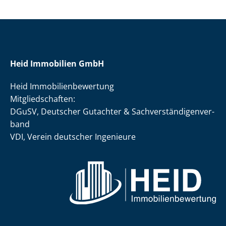
Heid Immobilien GmbH
Heid Im­mo­bi­li­en­be­wer­tung
Mit­glied­schaf­ten:
DGuSV, Deutscher Gutachter & Sach­ver­stän­di­gen­ver­
band
VDI, Verein deutscher Ingenieure