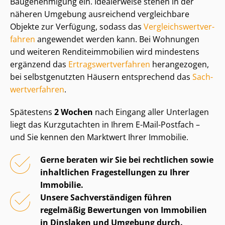
Baugenehmigung ein. Idealerweise stehen in der
näheren Umgebung ausreichend vergleichbare
Objekte zur Verfügung, sodass das
Ver­gleichs­wert­ver­
fah­ren
angewendet werden kann. Bei Wohnungen
und weiteren Ren­di­teim­mo­bi­li­en wird mindestens
ergänzend das
Er­trags­wert­ver­fah­ren
herangezogen,
bei selbstgenutzten Häusern entsprechend das
Sach­
wert­ver­fah­ren
.
Spätestens
2 Wochen
nach Eingang aller Unterlagen
liegt das Kurzgutachten in Ihrem E-Mail-Postfach –
und Sie kennen den Marktwert Ihrer Immobilie.
Gerne beraten wir Sie bei rechtlichen sowie
inhaltlichen Fragestellungen zu Ihrer
Immobilie.
Unsere Sach­ver­stän­di­gen führen
regelmäßig Bewertungen von Immobilien
in Dinslaken und Umgebung durch.