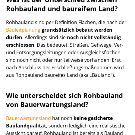
Rohbauland und baureifem Land?
Rohbauland sind per Definition Flächen, die nach der
Bauleitplanung
grundsätzlich bebaut werden
dürfen
. Allerdings sind sie
noch nicht vollständig
erschlossen
. Das bedeutet: Straßen, Gehwege, Ver-
und Ent­sor­gungs­lei­tun­gen oder Aus­gleichs­flä­chen
sind noch nicht oder nur teilweise vorhanden. Erst
nach Abschluss der Er­schlie­ßungs­maß­nah­men wird
aus Rohbauland baureifes Land (aka „Bauland“).
Wie unterscheidet sich Rohbauland
von Bau­erwar­tungs­land?
Bau­erwar­tungs­land
hat noch
keine gesicherte
Baulandqualität
, sondern lediglich eine realistische
Aussicht darauf. Rohbauland ist bereits als Bauland