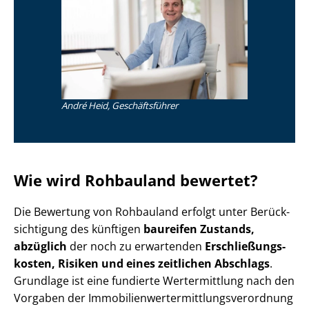
André Heid, Geschäftsführer
Wie wird Rohbauland bewertet?
Die Bewertung von Rohbauland
erfolgt unter Be­rück­
sich­ti­gung des künftigen
baureifen Zustands,
abzüglich
der noch zu erwartenden
Er­schlie­ßungs­
kos­ten, Risiken und eines zeitlichen Abschlags
.
Grundlage ist eine fundierte Wertermittlung nach den
Vorgaben der Im­mo­bi­li­en­wert­ermitt­lungs­ver­ord­nung