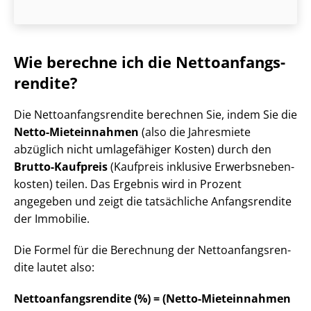
Wie berechne ich die Net­to­an­fangs­
ren­di­te?
Die Net­to­an­fangs­ren­di­te berechnen Sie, indem Sie die
Netto-Mieteinnahmen
(also die Jahresmiete
abzüglich nicht umlagefähiger Kosten) durch den
Brutto-Kaufpreis
(Kaufpreis inklusive Er­werbs­ne­ben­
kos­ten) teilen. Das Ergebnis wird in Prozent
angegeben und zeigt die tatsächliche Anfangsrendite
der Immobilie.
Die Formel für die Berechnung der Net­to­an­fangs­ren­
di­te lautet also:
Net­to­an­fangs­ren­di­te (%) = (Netto-Mieteinnahmen