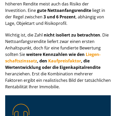
höheren Rendite meist auch das Risiko der
Investition. Eine
gute Net­to­an­fangs­ren­di­te
liegt in
der Regel zwischen
3 und 6 Prozent
, abhängig von
Lage, Objektart und Risikoprofil.
Wichtig ist, die Zahl
nicht isoliert zu betrachten
. Die
Net­to­an­fangs­ren­di­te liefert zwar einen ersten
Anhaltspunkt, doch für eine fundierte Bewertung
sollten Sie
weitere Kennzahlen wie den
Lie­gen­
schafts­zins­satz
, den
Kaufpreisfaktor
, die
Wertentwicklung oder die Ei­gen­ka­pi­tal­ren­di­te
heranziehen. Erst die Kombination mehrerer
Faktoren ergibt ein realistisches Bild der tatsächlichen
Rentabilität Ihrer Immobilie.