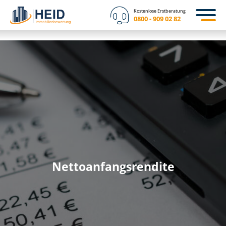
Kostenlose Erstberatung
0800 - 909 02 82
Net­to­an­fangs­ren­di­te