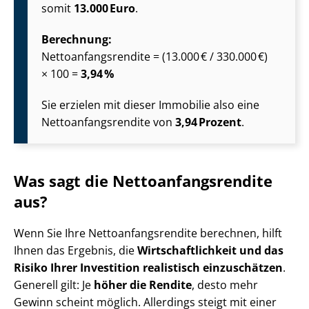
somit
13.000 Euro
.
Berechnung:
Net­to­an­fangs­ren­di­te = (13.000 € / 330.000 €)
× 100 =
3,94 %
Sie erzielen mit dieser Immobilie also eine
Net­to­an­fangs­ren­di­te von
3,94 Prozent
.
Was sagt die Net­to­an­fangs­ren­di­te
aus?
Wenn Sie Ihre Net­to­an­fangs­ren­di­te berechnen, hilft
Ihnen das Ergebnis, die
Wirt­schaft­lich­keit und das
Risiko Ihrer Investition realistisch einzuschätzen
.
Generell gilt: Je
höher die Rendite
, desto mehr
Gewinn scheint möglich. Allerdings steigt mit einer