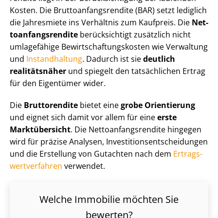
Kosten. Die Brut­to­an­fangs­ren­di­te (BAR) setzt lediglich
die Jahresmiete ins Verhältnis zum Kaufpreis. Die
Net­
to­an­fangs­ren­di­te
berücksichtigt zusätzlich nicht
umlagefähige Be­wirt­schaf­tungs­kos­ten wie Verwaltung
und
Instandhaltung
. Dadurch ist sie
deutlich
realitätsnäher
und spiegelt den tatsächlichen Ertrag
für den Eigentümer wider.
Die
Bruttorendite
bietet eine
grobe Orientierung
und eignet sich damit vor allem für eine
erste
Marktübersicht
. Die Net­to­an­fangs­ren­di­te hingegen
wird für präzise Analysen, In­ves­ti­ti­ons­ent­schei­dun­gen
und die Erstellung von Gutachten nach dem
Er­trags­
wert­ver­fah­ren
verwendet.
Welche Immobilie möchten Sie
bewerten?