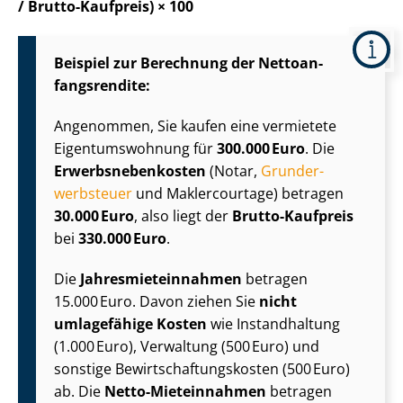
/ Brutto-Kaufpreis) × 100
Beispiel zur Berechnung der Net­to­an­
fangs­ren­di­te:
Angenommen, Sie kaufen eine vermietete
Ei­gen­tums­woh­nung für
300.000 Euro
. Die
Er­werbs­ne­ben­kos­ten
(Notar,
Grund­er­
werb­steu­er
und Maklercourtage) betragen
30.000 Euro
, also liegt der
Brutto-Kaufpreis
bei
330.000 Euro
.
Die
Jah­res­miet­ein­nah­men
betragen
15.000 Euro. Davon ziehen Sie
nicht
umlagefähige Kosten
wie Instandhaltung
(1.000 Euro), Verwaltung (500 Euro) und
sonstige Be­wirt­schaf­tungs­kos­ten (500 Euro)
ab. Die
Netto-Mieteinnahmen
betragen