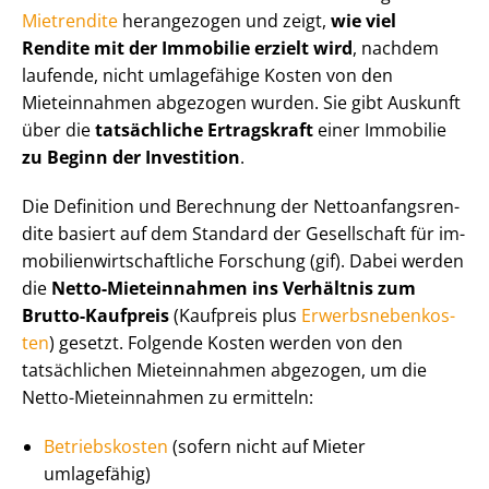
Mietrendite
herangezogen und zeigt,
wie viel
Rendite mit der Immobilie erzielt wird
, nachdem
laufende, nicht umlagefähige Kosten von den
Mieteinnahmen abgezogen wurden. Sie gibt Auskunft
über die
tatsächliche Ertragskraft
einer Immobilie
zu Beginn der Investition
.
Die Definition und Berechnung der Net­to­an­fangs­ren­
di­te basiert auf dem Standard der Gesellschaft für im­
mo­bi­li­en­wirt­schaft­li­che Forschung (gif). Dabei werden
die
Netto-Mieteinnahmen
ins Verhältnis zum
Brutto-Kaufpreis
(Kaufpreis plus
Er­werbs­ne­ben­kos­
ten
) gesetzt. Folgende Kosten werden von den
tatsächlichen Mieteinnahmen abgezogen, um die
Netto-Mieteinnahmen zu ermitteln:
Betriebskosten
(sofern nicht auf Mieter
umlagefähig)