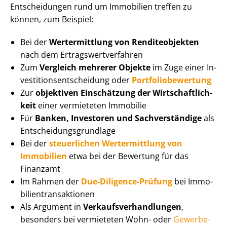
Entscheidungen rund um Immobilien treffen zu
können, zum Beispiel:
Bei der
Wertermittlung von Renditeobjekten
nach dem Er­trags­wert­ver­fah­ren
Zum
Vergleich mehrerer Objekte
im Zuge einer In­
ves­ti­ti­ons­ent­schei­dung oder
Port­fo­lio­be­wer­tung
Zur
objektiven Einschätzung der Wirt­schaft­lich­
keit
einer vermieteten Immobilie
Für
Banken, Investoren und Sachverständige
als
Ent­schei­dungs­grund­la­ge
Bei der
steuerlichen Wertermittlung von
Immobilien
etwa bei der Bewertung für das
Finanzamt
Im Rahmen der
Due-Diligence-Prüfung
bei Im­mo­
bi­li­en­trans­ak­tio­nen
Als Argument in
Ver­kaufs­ver­hand­lun­gen
,
besonders bei vermieteten Wohn- oder
Ge­wer­be­