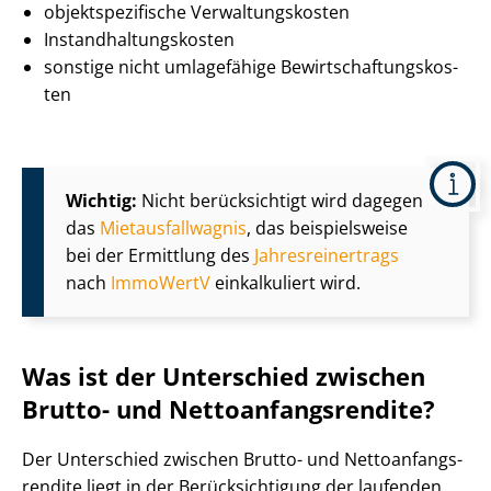
ob­jekt­spe­zi­fi­sche Ver­wal­tungs­kos­ten
In­stand­hal­tungs­kos­ten
sonstige nicht umlagefähige Be­wirt­schaf­tungs­kos­
ten
Wichtig:
Nicht berücksichtigt wird dagegen
das
Miet­aus­fall­wag­nis
, das beispielsweise
bei der Ermittlung des
Jah­res­rein­ertrags
nach
ImmoWertV
einkalkuliert wird.
Was ist der Unterschied zwischen
Brutto- und Net­to­an­fangs­ren­di­te?
Der Unterschied zwischen Brutto- und Net­to­an­fangs­
ren­di­te liegt in der Be­rück­sich­ti­gung der laufenden