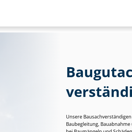
Baugutac
ver­stän­d
Unsere Bau­sach­ver­stän­di­g
Baubegleitung, Bauabnahme 
bei Baumängeln und Schäden