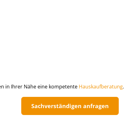
gen in Ihrer Nähe eine kompetente
Haus­kauf­be­ra­tung
.
Sach­ver­stän­di­gen anfragen