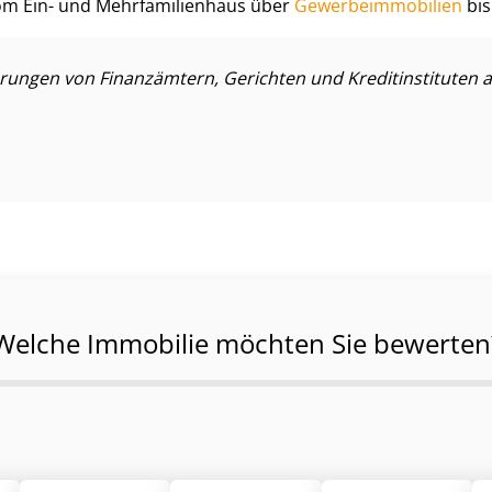
m Ein- und Mehr­fa­mi­li­en­haus über
Ge­wer­be­im­mo­bi­li­en
bis
ngen von Finanzämtern, Gerichten und Kre­dit­in­sti­tu­ten a
Welche Immobilie möchten Sie bewerten