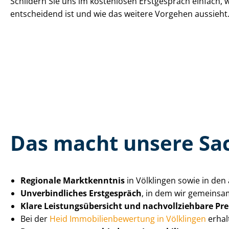
Schildern Sie uns im kostenlosen Erstgespräch einfach,
entscheidend ist und wie das weitere Vorgehen aussieht
Das macht unsere Sach
Regionale Marktkenntnis
in Völklingen sowie in de
Unverbindliches Erstgespräch
, in dem wir gemeinsam
Klare Leis­tungs­über­sicht und nach­voll­zieh­ba­re Pre
Bei der
Heid Im­mo­bi­li­en­be­wer­tung in Völklingen
erhal