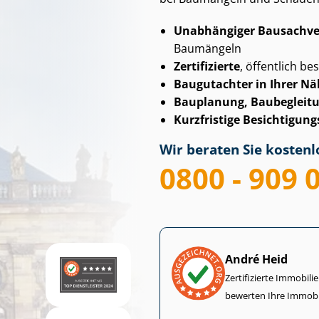
Unabhängiger Bau­sach­ver
Baumängeln
Zertifizierte
, öffentlich bes
Baugutachter in Ihrer N
Bauplanung, Baubegleit
Kurzfristige Be­sich­ti­gungs
Wir beraten Sie kostenlo
0800 - 909 
André Heid
Zertifizierte Im­mo­bi­
bewerten Ihre Immobi