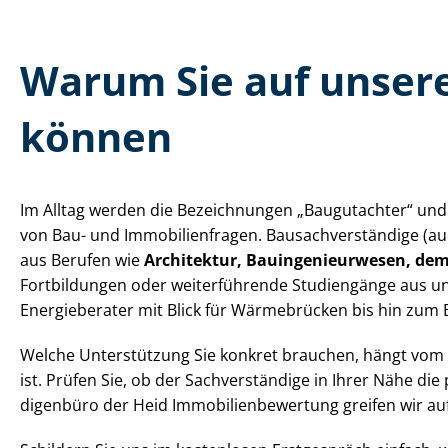
Warum Sie auf unsere 
können
Im Alltag werden die Bezeichnungen „Baugutachter“ und „B
von Bau- und Im­mo­bi­li­en­fra­gen. Bau­sach­ver­stän­d
aus Berufen wie
Architektur, Bau­in­ge­nieur­we­sen, 
Fortbildungen oder weiterführende Studiengänge aus und
Energieberater mit Blick für Wärmebrücken bis hin zum
Welche Unterstützung Sie konkret brauchen, hängt vom An
ist. Prüfen Sie, ob der Sachverständige in Ihrer Nähe di
di­gen­bü­ro der Heid Im­mo­bi­li­en­be­wer­tung greifen w