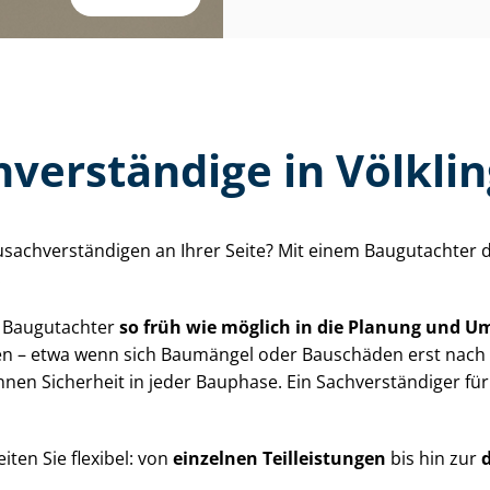
ver­stän­di­ge in Völk
ch­ver­stän­di­gen an Ihrer Seite? Mit einem Baugutachter der 
.
n Baugutachter
so früh wie möglich in die Planung und 
en – etwa wenn sich Baumängel oder Bauschäden erst nach 
n Sicherheit in jeder Bauphase. Ein Sach­ver­stän­di­ger f
ten Sie flexibel: von
einzelnen Teilleistungen
bis hin zur