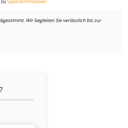
 zu
Spe­zi­al­im­mo­bi­li­en
bgestimmt. Wir begleiten Sie verlässlich bis zur
?