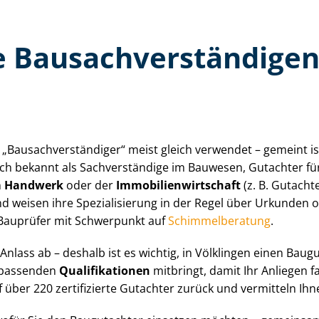
Bau­sach­ver­stän­di­ge
au­sach­ver­stän­di­ger“ meist gleich verwendet – gemeint i
i­ge (auch bekannt als Sachverständige im Bauwesen, Gutachte
dem Handwerk
oder der
Im­mo­bi­li­en­wirt­schaft
(z. B. Gutacht
 weisen ihre Spezialisierung in der Regel über Urkunden od
 Bauprüfer mit Schwerpunkt auf
Schim­mel­be­ra­tung
.
lass ab – deshalb ist es wichtig, in Völklingen einen Baugu
e passenden
Qualifikationen
mitbringt, damit Ihr Anliegen f
ir auf über 220 zertifizierte Gutachter zurück und vermitteln