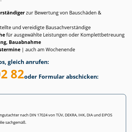
­stän­di­ger
zur Bewertung von Bauschäden &
tellte und vereidigte Bau­sach­ver­stän­di­ge
ähe
für ausgewählte Leistungen oder Kom­plett­be­treu­ung
ung, Bauabnahme
­ter­mi­ne
| auch am Wochenende
s, gleich anrufen:
02 82
oder Formular abschicken:
li­en­gut­ach­ter nach DIN 17024 von TÜV, DEKRA, IHK, DIA und EIPOS
lie sachgemäß.