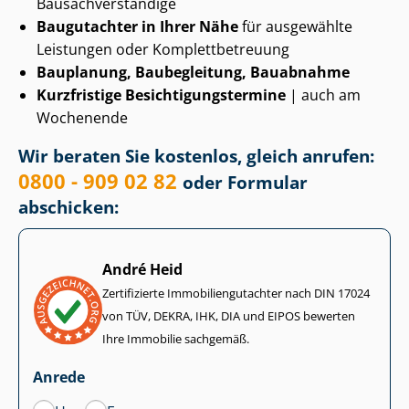
Bau­sach­ver­stän­di­ge
Baugutachter in Ihrer Nähe
für ausgewählte
Leistungen oder Kom­plett­be­treu­ung
Bauplanung, Baubegleitung, Bauabnahme
Kurzfristige Be­sich­ti­gungs­ter­mi­ne
| auch am
Wochenende
Wir beraten Sie kostenlos, gleich anrufen:
0800 - 909 02 82
oder Formular
abschicken:
André Heid
Zertifizierte Im­mo­bi­li­en­gut­ach­ter nach DIN 17024
von TÜV, DEKRA, IHK, DIA und EIPOS bewerten
Ihre Immobilie sachgemäß.
Anrede