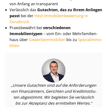
von Anfang an transparent
Verlässlich das
Gutachten, das zu Ihrem Anliegen
passt
bei der
Heid Im­mo­bi­li­en­be­wer­tung in
Osnabrück
Praxisbewährt bei
verschiedenen
Immobilientypen
– vom Ein- oder Mehr­fa­mi­li­en­
haus über
Ge­wer­be­im­mo­bi­li­en
bis zu
Spe­zi­al­im­mo­
bi­li­en
Unsere Gutachten sind auf die Anforderungen
von Finanzämtern, Gerichten und Kre­dit­in­sti­tu­
ten abgestimmt. Wir begleiten Sie verlässlich
bis zur Akzeptanz des ermittelten Wertes.