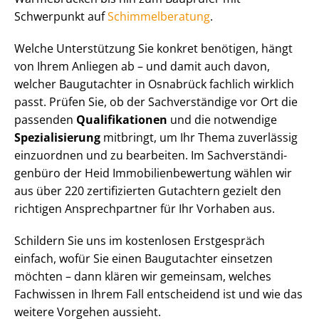
Schwerpunkt auf
Schim­mel­be­ra­tung
.
Welche Unterstützung Sie konkret benötigen, hängt
von Ihrem Anliegen ab – und damit auch davon,
welcher Baugutachter in Osnabrück fachlich wirklich
passt. Prüfen Sie, ob der Sachverständige vor Ort die
passenden
Qualifikationen
und die notwendige
Spezialisierung
mitbringt, um Ihr Thema zuverlässig
einzuordnen und zu bearbeiten. Im Sach­ver­stän­di­
gen­bü­ro der Heid Im­mo­bi­li­en­be­wer­tung wählen wir
aus über 220 zertifizierten Gutachtern gezielt den
richtigen Ansprechpartner für Ihr Vorhaben aus.
Schildern Sie uns im kostenlosen Erstgespräch
einfach, wofür Sie einen Baugutachter einsetzen
möchten – dann klären wir gemeinsam, welches
Fachwissen in Ihrem Fall entscheidend ist und wie das
weitere Vorgehen aussieht.