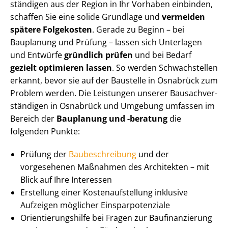
stän­di­gen aus der Region in Ihr Vorhaben einbinden,
schaffen Sie eine solide Grundlage und
vermeiden
spätere Folgekosten
. Gerade zu Beginn – bei
Bauplanung und Prüfung – lassen sich Unterlagen
und Entwürfe
gründlich
prüfen
und bei Bedarf
gezielt optimieren
lassen
. So werden Schwachstellen
erkannt, bevor sie auf der Baustelle in Osnabrück zum
Problem werden. Die Leistungen unserer Bau­sach­ver­
stän­di­gen in Osnabrück und Umgebung umfassen im
Bereich der
Bauplanung und -beratung
die
folgenden Punkte:
Prüfung der
Baubeschreibung
und der
vorgesehenen Maßnahmen des Architekten – mit
Blick auf Ihre Interessen
Erstellung einer Kos­ten­auf­stel­lung inklusive
Aufzeigen möglicher Ein­spar­po­ten­zia­le
Ori­en­tie­rungs­hil­fe bei Fragen zur Baufinanzierung