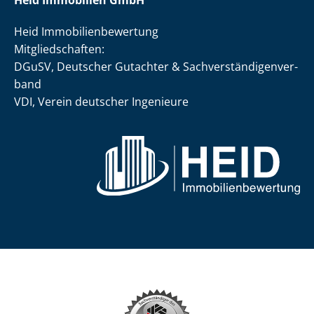
Heid Immobilien GmbH
Heid Im­mo­bi­li­en­be­wer­tung
Mit­glied­schaf­ten:
DGuSV, Deutscher Gutachter & Sach­ver­stän­di­gen­ver­
band
VDI, Verein deutscher Ingenieure