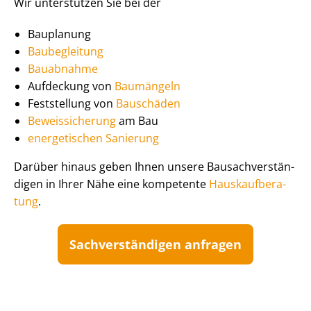
Wir unterstützen Sie bei der
Bauplanung
Baubegleitung
Bauabnahme
Aufdeckung von
Baumängeln
Feststellung von
Bauschäden
Beweissicherung
am Bau
energetischen Sanierung
Darüber hinaus geben Ihnen unsere Bau­sach­ver­stän­
di­gen in Ihrer Nähe eine kompetente
Haus­kauf­be­ra­
tung
.
Sach­ver­stän­di­gen anfragen