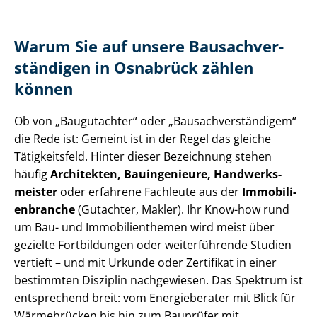
Warum Sie auf unsere Bau­sach­ver­
stän­di­gen in Osnabrück zählen
können
Ob von „Baugutachter“ oder „Bau­sach­ver­stän­di­gem“
die Rede ist: Gemeint ist in der Regel das gleiche
Tätigkeitsfeld. Hinter dieser Bezeichnung stehen
häufig
Architekten, Bauingenieure, Hand­werks­
meis­ter
oder erfahrene Fachleute aus der
Im­mo­bi­li­
en­bran­che
(Gutachter, Makler). Ihr Know-how rund
um Bau- und Im­mo­bi­li­en­the­men wird meist über
gezielte Fortbildungen oder weiterführende Studien
vertieft – und mit Urkunde oder Zertifikat in einer
bestimmten Disziplin nachgewiesen. Das Spektrum ist
entsprechend breit: vom Energieberater mit Blick für
Wärmebrücken bis hin zum Bauprüfer mit