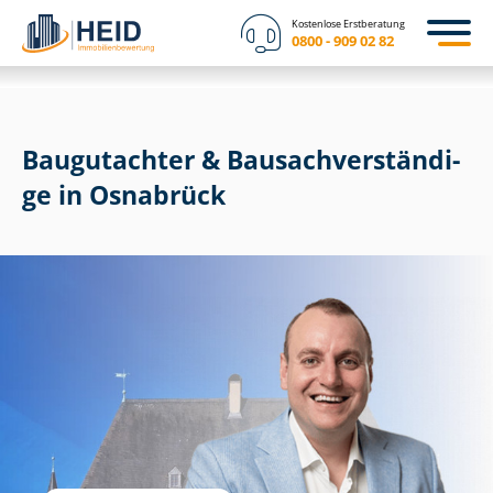
Kostenlose Erstberatung
0800 - 909 02 82
Baugutachter & Bau­sach­ver­stän­di­
ge in Osnabrück