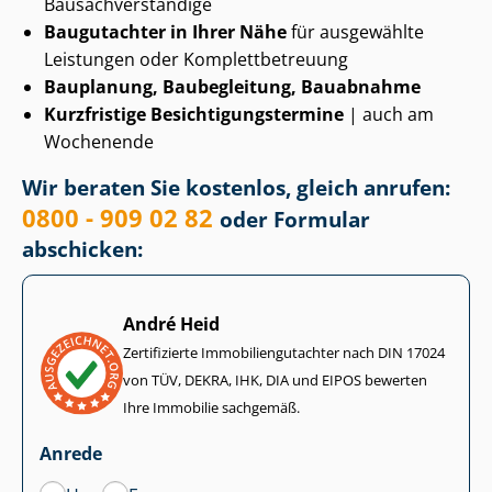
Bau­sach­ver­stän­di­ge
Baugutachter in Ihrer Nähe
für ausgewählte
Leistungen oder Kom­plett­be­treu­ung
Bauplanung, Baubegleitung, Bauabnahme
Kurzfristige Be­sich­ti­gungs­ter­mi­ne
| auch am
Wochenende
Wir beraten Sie kostenlos, gleich anrufen:
0800 - 909 02 82
oder Formular
abschicken:
André Heid
Zertifizierte Im­mo­bi­li­en­gut­ach­ter nach DIN 17024
von TÜV, DEKRA, IHK, DIA und EIPOS bewerten
Ihre Immobilie sachgemäß.
Anrede