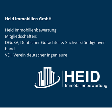
Heid Immobilien GmbH
Heid Im­mo­bi­li­en­be­wer­tung
Mit­glied­schaf­ten:
DGuSV, Deutscher Gutachter & Sach­ver­stän­di­gen­ver­
band
VDI, Verein deutscher Ingenieure