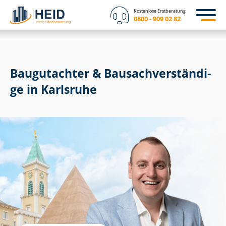
Kostenlose Erstberatung
0800 - 909 02 82
Baugutachter & Bau­sach­ver­stän­di­
ge in Karlsruhe