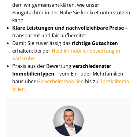
dem wir gemeinsam klären, wie unser
Baugutachter in der Nähe Sie konkret unterstützen
kann
Klare Leistungen und nach­voll­zieh­ba­re Preise
–
transparent und fair aufbereitet
Damit Sie zuverlässig das
richtige Gutachten
erhalten: bei der
Heid Im­mo­bi­li­en­be­wer­tung in
Karlsruhe
Praxis aus der Bewertung
verschiedenster
Immobilientypen
– vom Ein- oder Mehr­fa­mi­li­en­
haus über
Ge­wer­be­im­mo­bi­li­en
bis zu
Spe­zi­al­im­mo­
bi­li­en