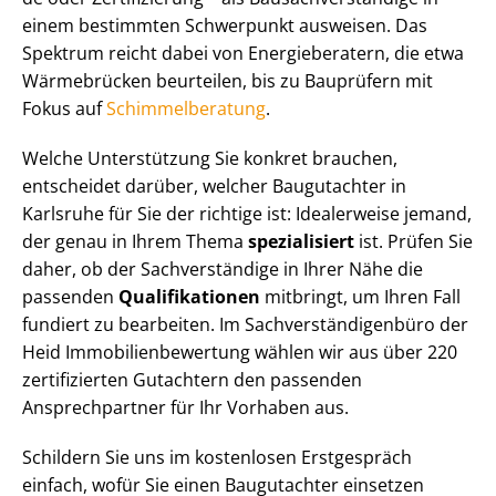
einem bestimmten Schwerpunkt ausweisen. Das
Spektrum reicht dabei von Energieberatern, die etwa
Wärmebrücken beurteilen, bis zu Bauprüfern mit
Fokus auf
Schim­mel­be­ra­tung
.
Welche Unterstützung Sie konkret brauchen,
entscheidet darüber, welcher Baugutachter in
Karlsruhe für Sie der richtige ist: Idealerweise jemand,
der genau in Ihrem Thema
spezialisiert
ist. Prüfen Sie
daher, ob der Sachverständige in Ihrer Nähe die
passenden
Qualifikationen
mitbringt, um Ihren Fall
fundiert zu bearbeiten. Im Sach­ver­stän­di­gen­bü­ro der
Heid Im­mo­bi­li­en­be­wer­tung wählen wir aus über 220
zertifizierten Gutachtern den passenden
Ansprechpartner für Ihr Vorhaben aus.
Schildern Sie uns im kostenlosen Erstgespräch
einfach, wofür Sie einen Baugutachter einsetzen