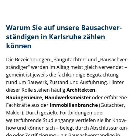
Warum Sie auf unsere Bau­sach­ver­
stän­di­gen in Karlsruhe zählen
können
Die Bezeichnungen „Baugutachter“ und „Bau­sach­ver­
stän­di­ger“ werden im Alltag meist gleich verwendet –
gemeint ist jeweils die fachkundige Begutachtung
rund um Bauwerk, Zustand und Ausführung. Hinter
dieser Rolle stehen häufig
Architekten,
Bauingenieure, Hand­werks­meis­ter
oder erfahrene
Fachkräfte aus der
Im­mo­bi­li­en­bran­che
(Gutachter,
Makler). Durch gezielte Fortbildungen oder
weiterführende Studiengänge vertiefen sie ihr Know-
how und können sich – belegt durch Ab­schluss­ur­kun­
de oder Zertifizierung – als Bau­sach­ver­stän­di­ge in